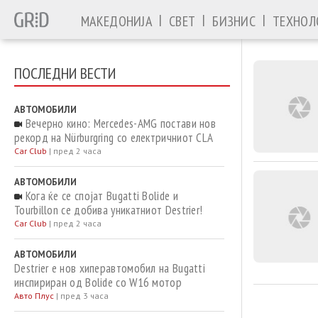
|
|
|
МАКЕДОНИЈА
СВЕТ
БИЗНИС
ТЕХНОЛ
ПОСЛЕДНИ ВЕСТИ
АВТОМОБИЛИ
Вечерно кино: Mercedes-AMG постави нов
рекорд на Nürburgring со електричниот CLA
Car Club
|
пред 2 часа
АВТОМОБИЛИ
Кога ќе се спојат Bugatti Bolide и
Tourbillon се добива уникатниот Destrier!
Car Club
|
пред 2 часа
АВТОМОБИЛИ
Destrier е нов хиперавтомобил на Bugatti
инспириран од Bolide со W16 мотор
Авто Плус
|
пред 3 часа