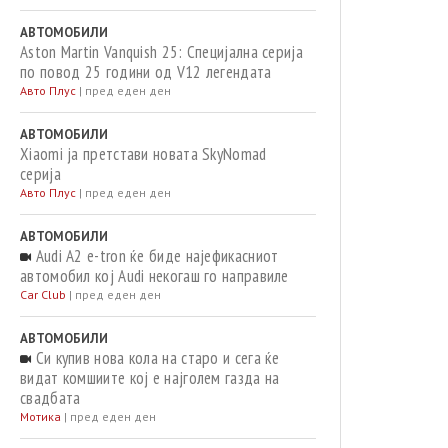
АВТОМОБИЛИ
Aston Martin Vanquish 25: Специјална серија
по повод 25 години од V12 легендата
Авто Плус
|
пред еден ден
АВТОМОБИЛИ
Xiaomi ja претстави новата SkyNomad
серија
Авто Плус
|
пред еден ден
АВТОМОБИЛИ
Audi A2 e-tron ќе биде најефикасниот
автомобил кој Audi некогаш го направиле
Car Club
|
пред еден ден
АВТОМОБИЛИ
Си купив нова кола на старо и сега ќе
видат комшиите кој е најголем газда на
свадбата
Мотика
|
пред еден ден