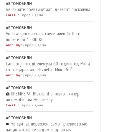
АВТОМОБИЛИ
Бензините поевтинуваат, дизелот поскапува
Car Club
|
пред 2 дена
АВТОМОБИЛИ
Volkswagen направи специјален Golf со
повеќе од 1.000 КС
Авто Плус
|
пред 2 дена
АВТОМОБИЛИ
Lamborghini одбележува 60 години од Miura
со специјалниот Revuelto Miura 60°
Авто Плус
|
пред 2 дена
АВТОМОБИЛИ
ПРЕМИЕРА: Blackbird е новиот хипер-
автомобил на Hennessey
Car Club
|
пред 2 дена
АВТОМОБИЛИ
Не сум јас нервозен, само трпението ме
напушта кога ќе видам спор возач