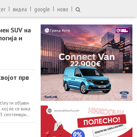
|
|
|
|
ter
видеа
google
ново
чен SUV на
логија и
својот прв
ley ги објави
кој ќе се вика
23 септември.
ндалузија,
Bentley