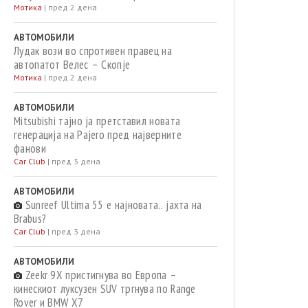
Мотика
|
пред 2 дена
АВТОМОБИЛИ
Лудак вози во спротивен правец на
автопатот Велес – Скопје
Мотика
|
пред 2 дена
АВТОМОБИЛИ
Mitsubishi тајно ја претставил новата
генерација на Pajero пред најверните
фанови
Car Club
|
пред 3 дена
АВТОМОБИЛИ
Sunreef Ultima 55 е најновата.. јахта на
Brabus?
Car Club
|
пред 3 дена
АВТОМОБИЛИ
Zeekr 9X пристигнува во Европа –
кинескиот луксузен SUV тргнува по Range
Rover и BMW X7