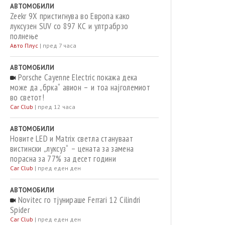
АВТОМОБИЛИ
Zeekr 9X пристигнува во Европа како
луксузен SUV со 897 КС и ултрабрзо
полнење
Авто Плус
|
пред 7 часа
АВТОМОБИЛИ
Porsche Cayenne Electric покажа дека
може да „брка“ авион – и тоа најголемиот
во светот!
Car Club
|
пред 12 часа
АВТОМОБИЛИ
Новите LED и Matrix светла стануваат
вистински „луксуз“ – цената за замена
порасна за 77% за десет години
Car Club
|
пред еден ден
АВТОМОБИЛИ
Novitec го тјунираше Ferrari 12 Cilindri
Spider
Car Club
|
пред еден ден