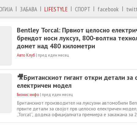
|
|
|
|
|
ОГИЈА
ЗАБАВА
LIFESTYLE
СПОРТ
facebook
twit
Bentley Torcal: Првиот целосно електри
брендот носи луксуз, 800-волтна техно
домет над 480 километри
Авто Клуб
|
пред еден месец
🎥Британскиот гигант откри детали за 
електричен модел
Бизнис инфо
|
пред еден месец
Британскиот производител на луксузни автомобили Bent
првите детали за својот прв целосно електричен модел, 
„Torcal“, додека официјалната премиера е закажана за 
Името „torcal“ е преземено од природен резерват во А
Шпанија, познат по своите необични варовнички карпи. 
наведува дека името доаѓа