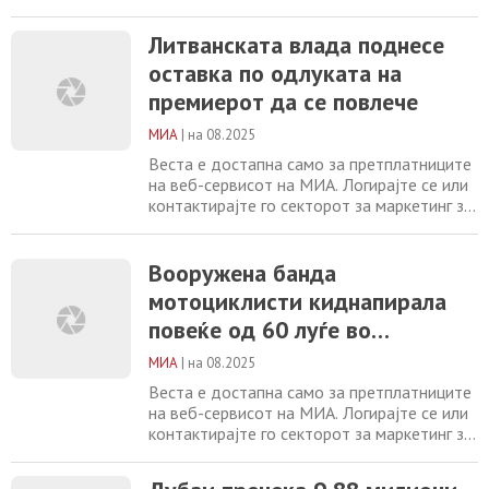
повеќе информации. +389 2 2461600
marketing@mia.mk Литванската влада
Литванската влада поднесе
поднесе оставка по одлуката на
оставка по одлуката на
премиерот да се повлече Вооружена
банда мотоциклисти киднапирала повеќе
премиерот да се повлече
од 60 луѓе во северозападна Нигерија
Дубаи пречека 9,88
МИА
|
на 08.2025
Веста е достапна само за претплатниците
на веб-сервисот на МИА. Логирајте се или
контактирајте го секторот за маркетинг за
повеќе информации. +389 2 2461600
marketing@mia.mk Вооружена банда
мотоциклисти киднапирала повеќе од 60
Вооружена банда
луѓе во северозападна Нигерија Дубаи
мотоциклисти киднапирала
пречека 9,88 милиони странски посетители
повеќе од 60 луѓе во
во првата половина од годинава Кина
повторно
северозападна Нигерија
МИА
|
на 08.2025
Веста е достапна само за претплатниците
на веб-сервисот на МИА. Логирајте се или
контактирајте го секторот за маркетинг за
повеќе информации. +389 2 2461600
marketing@mia.mk Дубаи пречека 9,88