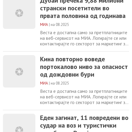
Дубаи пречека 9,88 милиони
милиони странски посетители во првата
странски посетители во
половина од годинава Кина повторно
воведe портокаловo ниво за опасност од
првата половина од годинава
дождовни бури Еден загинат, 11
повредени во судар
МИА
|
на 08.2025
Веста е достапна само за претплатниците
на веб-сервисот на МИА. Логирајте се или
контактирајте го секторот за маркетинг за
повеќе информации. +389 2 2461600
marketing@mia.mk Кина повторно воведe
Кина повторно воведe
портокаловo ниво за опасност од
портокаловo ниво за опасност
дождовни бури Еден загинат, 11
повредени во судар на воз и туристички
од дождовни бури
автобус во Русија Поради екстремната
жештина во Португалија
МИА
|
на 08.2025
Веста е достапна само за претплатниците
на веб-сервисот на МИА. Логирајте се или
контактирајте го секторот за маркетинг за
повеќе информации. +389 2 2461600
marketing@mia.mk Еден загинат, 11
Еден загинат, 11 повредени во
повредени во судар на воз и туристички
судар на воз и туристички
автобус во Русија Поради екстремната
жештина во Португалија за една недела