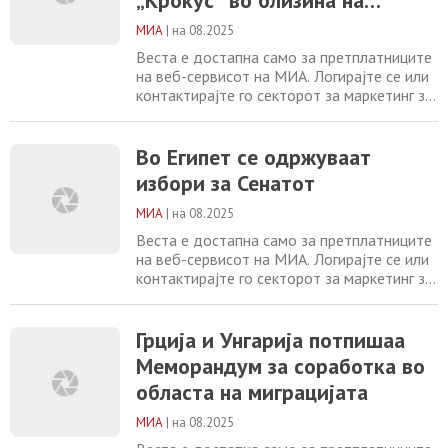
Сенатот Грција и Унгарија потпишаа
Москва, во кој загинаа 149
МИА
|
на 08.2025
лица
Веста е достапна само за претплатниците
на веб-сервисот на МИА. Логирајте се или
контактирајте го секторот за маркетинг за
повеќе информации. +389 2 2461600
marketing@mia.mk
Во Египет се
одржуваат избори за Сенатот Грција и
Во Египет се одржуваат
Унгарија потпишаа Меморандум за
избори за Сенатот
соработка во областа на миграцијата
Бизнисите на Халкидики гледаат намален
МИА
|
на 08.2025
број посетители во
Веста е достапна само за претплатниците
на веб-сервисот на МИА. Логирајте се или
контактирајте го секторот за маркетинг за
повеќе информации. +389 2 2461600
marketing@mia.mk Грција и Унгарија
потпишаа Меморандум за соработка во
Грција и Унгарија потпишаа
областа на миграцијата Бизнисите на
Меморандум за соработка во
Халкидики гледаат намален број
областа на миграцијата
посетители во изминатите два месеци
Москва не ја исклучува
МИА
|
на 08.2025