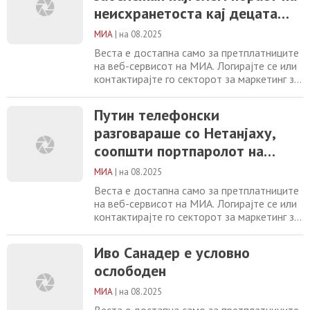
телефонски разговараше со Нетанјаху,
неисхранетоста кај децата
соопшти портпаролот на Кремљ Иво
досега
Санадер е условно
МИА
|
на 08.2025
Веста е достапна само за претплатниците
на веб-сервисот на МИА. Логирајте се или
контактирајте го секторот за маркетинг за
повеќе информации. +389 2 2461600
marketing@mia.mk
Путин телефонски
Путин телефонски
разговараше со Нетанјаху, соопшти
разговараше со Нетанјаху,
портпаролот на Кремљ Иво Санадер е
условно ослободен Тајланд и Камбоџа
соопшти портпаролот на
почнаа прелиминарни разговори во услови
Кремљ
на кревко примирје
МИА
|
на 08.2025
Веста е достапна само за претплатниците
на веб-сервисот на МИА. Логирајте се или
контактирајте го секторот за маркетинг за
повеќе информации. +389 2 2461600
marketing@mia.mk
Иво Санадер е условно
Иво Санадер е условно
ослободен Тајланд и Камбоџа почнаа
ослободен
прелиминарни разговори во услови на
кревко примирје Науседа: Досегашниот
МИА
|
на 08.2025
министер за финансии на Литванија,
Римантас Шаџус
Веста е достапна само за претплатниците