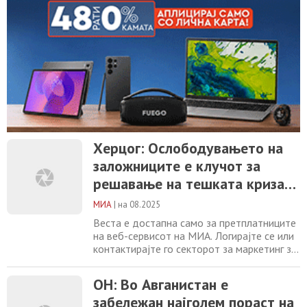
Херцог: Ослободувањето на
заложниците е клучот за
решавање на тешката криза
во Појасот Газа
МИА
|
на 08.2025
Веста е достапна само за претплатниците
на веб-сервисот на МИА. Логирајте се или
контактирајте го секторот за маркетинг за
повеќе информации. +389 2 2461600
marketing@mia.mk
ОН: Во Авганистан е
ОН: Во Авганистан е
забележан најголем пораст на
забележан најголем пораст на
неисхранетоста кај децата досега Путин