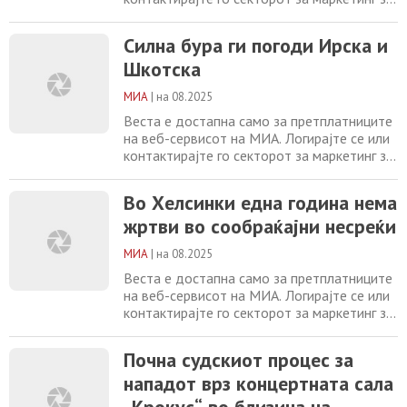
повеќе информации. +389 2 2461600
marketing@mia.mk
Силна бура ги погоди
Силна бура ги погоди Ирска и
Ирска и Шкотска Во Хелсинки една година
Шкотска
нема жртви во сообраќајни несреќи Почна
судскиот процес за нападот врз
МИА
|
на 08.2025
концертната сала „Крокус“ во близина на
Москва,
Веста е достапна само за претплатниците
на веб-сервисот на МИА. Логирајте се или
контактирајте го секторот за маркетинг за
повеќе информации. +389 2 2461600
marketing@mia.mk
Во Хелсинки една
Во Хелсинки една година нема
година нема жртви во сообраќајни несреќи
жртви во сообраќајни несреќи
Почна судскиот процес за нападот врз
концертната сала „Крокус“ во близина на
МИА
|
на 08.2025
Москва, во кој загинаа 149 лица Во Египет
Веста е достапна само за претплатниците
на веб-сервисот на МИА. Логирајте се или
контактирајте го секторот за маркетинг за
повеќе информации. +389 2 2461600
marketing@mia.mk
Почна судскиот процес
Почна судскиот процес за
за нападот врз концертната сала „Крокус“
нападот врз концертната сала
во близина на Москва, во кој загинаа 149
лица Во Египет се одржуваат избори за
„Крокус“ во близина на