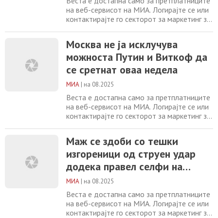
Веста е достапна само за претплатниците
на веб-сервисот на МИА. Логирајте се или
контактирајте го секторот за маркетинг за
повеќе информации. +389 2 2461600
marketing@mia.mk Бизнисите на
Москва не ја исклучува
Халкидики гледаат намален број
можноста Путин и Виткоф да
посетители во изминатите два месеци
Москва не ја исклучува можноста Путин и
се сретнат оваа недела
Виткоф да се сретнат оваа недела Маж се
здоби со тешки изгореници
МИА
|
на 08.2025
Веста е достапна само за претплатниците
на веб-сервисот на МИА. Логирајте се или
контактирајте го секторот за маркетинг за
повеќе информации. +389 2 2461600
marketing@mia.mk Маж се здоби со тешки
Маж се здоби со тешки
изгореници од струен удар додека правел
изгореници од струен удар
селфи на покрив на воз во Германија
Литванската влада поднесе оставка по
додека правел селфи на
одлуката на премиерот да се повлече
покрив на воз во Германија
Вооружена
МИА
|
на 08.2025
Веста е достапна само за претплатниците
на веб-сервисот на МИА. Логирајте се или
контактирајте го секторот за маркетинг за