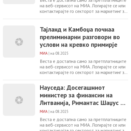
на веб-сервисот на МИА. Логирајте се или
контактирајте го секторот за маркетинг за
повеќе информации. +389 2 2461600
marketing@mia.mk
Тајланд и Камбоџа
почнаа прелиминарни разговори во услови
Тајланд и Камбоџа почнаа
на кревко примирје Науседа: Досегашниот
прелиминарни разговори во
министер за финансии на Литванија,
услови на кревко примирје
Римантас Шаџус ќе ја предводи
привремената
МИА
|
на 08.2025
Веста е достапна само за претплатниците
на веб-сервисот на МИА. Логирајте се или
контактирајте го секторот за маркетинг за
повеќе информации. +389 2 2461600
marketing@mia.mk
Науседа: Досегашниот
Науседа: Досегашниот
министер за финансии на Литванија,
министер за финансии на
Римантас Шаџус ќе ја предводи
привремената влада Силна бура ги погоди
Литванија, Римантас Шаџус ќе
Ирска и Шкотска Во Хелсинки една година
ја предводи привремената
нема жртви
МИА
|
на 08.2025
влада
Веста е достапна само за претплатниците
на веб-сервисот на МИА. Логирајте се или
контактирајте го секторот за маркетинг за