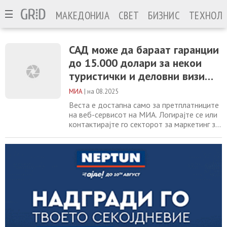
МАКЕДОНИЈА
СВЕТ
БИЗНИС
ТЕХНОЛО
САД може да бараат гаранции
до 15.000 долари за некои
туристички и деловни визи
според новата пилот-
МИА
|
на 08.2025
програма
Веста е достапна само за претплатниците
на веб-сервисот на МИА. Логирајте се или
контактирајте го секторот за маркетинг за
повеќе информации. +389 2 2461600
marketing@mia.mk
Херцог:
Ослободувањето на заложниците е клучот
за решавање на тешката криза во Појасот
Газа ОН: Во Авганистан е забележан
најголем пораст на неисхранетоста кај
децата досега Путин