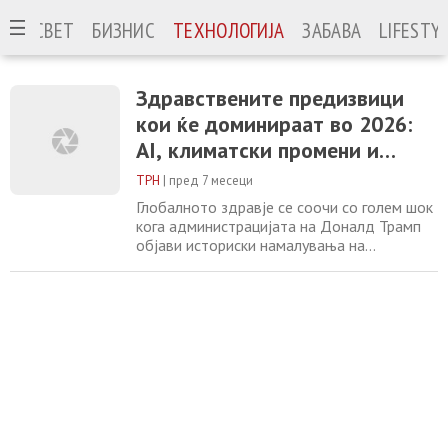
ЈА
СВЕТ
БИЗНИС
ТЕХНОЛОГИЈА
ЗАБАВА
LIFESTY
Здравствените предизвици
кои ќе доминираат во 2026:
AI, климатски промени и
глобално лидерство
ТРН
|
пред 7 месеци
Глобалното здравје се соочи со голем шок
кога администрацијата на Доналд Трамп
објави историски намалувања на
хуманитарната и развојната помош. Многу
земји следеа сличен пат, прилагодувајќи ги
приоритетите и ограничувајќи ги ресурсите
за меѓународни здравствени програми.
Според експертите, недоволните
финансии создаваат предизвици кои
можат да се задржат