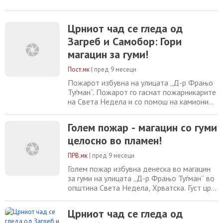
Црниот чад се гледа од
Загреб и Самобор: Гори
магацин за гуми!
Пост.мк
|
пред 9 месеци
Пожарот избувна на улицата „Д-р Фрањо
Туѓман“. Пожарот го гаснат пожарникарите
на Света Недела и со помош на камиони
со скали, а поради обемот на пожарот,
повикани се и други противпожарни
Голем пожар - магацин со гуми
служби, објави „Светонеделски лист“.
целосно во пламен!
Голем и густ столб од црн чад е видлив од
сите делови на градот, Самобор и
ПРВ.мк
|
пред 9 месеци
западниот дел на Загреб. Радио „Света
Недела“ забележува
Голем пожар избувна денеска во магацин
за гуми на улицата „Д-р Фрањо Туѓман“ во
општина Света Недела, Хрватска. Густ црн
чад се издига над градот и е видлив дури
од Загреб и Самобор. На терен се повеќе
Црниот чад се гледа од
екипи на противпожарната служба од