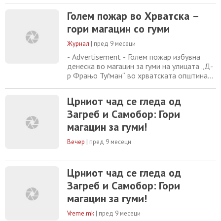
пожарникари, а поради големината на
Голем пожар во Хрватска –
пожарот била повикана и дополнителна
гори магацин со гуми
помош од други противпожарни единици.
Според информациите, еден работник е
Журнал
|
пред 9 месеци
полесно повреден, а пожарникарите и
понатаму се борат со пламенот за
- Advertisement - Голем пожар избувна
денеска во магацин за гуми на улицата „Д-
р Фрањо Туѓман“ во хрватската општина
Света Недела, а густ црн чад се издигнува
над градот и е видлив од Загреб и
Црниот чад се гледа од
Самобор. На терен се пожарникарите од
Загреб и Самобор: Гори
Света Недела со повеќе возила и скали, а
поради интензитетот на пожарот, им се
магацин за гуми!
приклучија и екипи од соседните
противпожарни
Вечер
|
пред 9 месеци
Црниот чад се гледа од
Загреб и Самобор: Гори
магацин за гуми!
Vreme.mk
|
пред 9 месеци