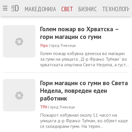
МАКЕДОНИЈА
СВЕТ
БИЗНИС
ТЕХНОЛОГИ
Голем пожар во Хрватска –
гори магацин со гуми
Утро
|
пред 9 месеци
Голем пожар избувна денеска во магацин
за гуми на улицата „Д-р Фрањо Туѓман“ во
хрватската општина Света Недела, а густ
црн чад се издигнува над градот и е
видлив од Загреб и Самобор. На терен се
пожарникарите од Света Недела со
Гори магацин со гуми во Света
повеќе возила и скали, а поради
Недела, повреден еден
интензитетот на пожарот, им се
работник
приклучија и екипи од соседните
противпожарни служби. Според
ТРН
|
пред 9 месеци
Пожарот избувнал околу 11 часот на
улицата д-р Фрањо Туѓман, во објект каде
се складирани гуми. На терен
интервенирале светонеделските