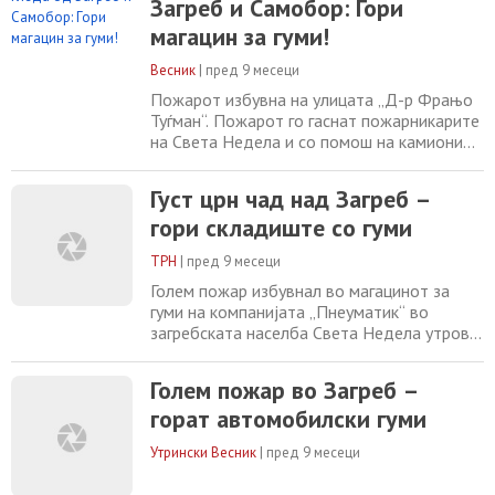
Загреб и Самобор: Гори
Света Недела, а поради интензитетот на
пожарот им се приклучија и пожарникари
магацин за гуми!
од соседните места. Магацинот се наоѓа
Весник
|
пред 9 месеци
Пожарот избувна на улицата „Д-р Фрањо
Туѓман“. Пожарот го гаснат пожарникарите
на Света Недела и со помош на камиони
со скали, а поради обемот на пожарот,
повикани се и други противпожарни
Густ црн чад над Загреб –
служби, објави „Светонеделски лист“.
гори складиште со гуми
Голем и густ столб од црн чад е видлив од
сите делови на градот, Самобор и
ТРН
|
пред 9 месеци
западниот дел на Загреб. Радио „Света
Недела“ забележува
Голем пожар избувнал во магацинот за
гуми на компанијата „Пнеуматик“ во
загребската населба Света Недела утрово
околу 11 часот, предизвикувајќи голем
облак од црн чад видлив од голема
Голем пожар во Загреб –
далечина, објавија локалните медиуми.
горат автомобилски гуми
Пожар избувна на улицата „Д-р Фрањо
Туѓман“. Пожарот го гаснат пожарникарите
Утрински Весник
|
пред 9 месеци
на „Света Недела“ и со помош на камион
за скали, но