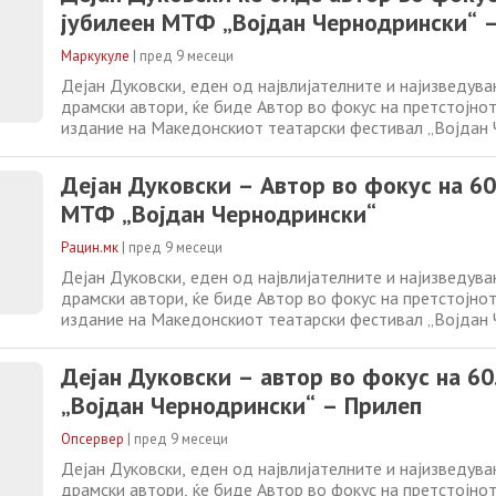
јубилеен МТФ „Војдан Чернодрински“ 
Маркукуле
|
пред 9 месеци
Дејан Дуковски, еден од највлијателните и најизведув
драмски автори, ќе биде Автор во фокус на претстојнот
издание на Македонскиот театарски фестивал „Војдан
во Прилеп. Фестивалот ќе му посвети ден на авторот во
содржини ќе биде потенцирана важноста на Дуковски 
Дејан Дуковски – Автор во фокус на 60
театарска меморија
МТФ „Војдан Чернодрински“
Рацин.мк
|
пред 9 месеци
Дејан Дуковски, еден од највлијателните и најизведув
драмски автори, ќе биде Автор во фокус на претстојнот
издание на Македонскиот театарски фестивал „Војдан
во Прилеп. Фестивалот ќе му посвети ден на авторот во
содржини ќе биде потенцирана важноста на Дуковски 
Дејан Дуковски – автор во фокус на 6
театарска меморија
„Војдан Чернодрински“ – Прилеп
Опсервер
|
пред 9 месеци
Дејан Дуковски, еден од највлијателните и најизведув
драмски автори, ќе биде Автор во фокус на претстојнот