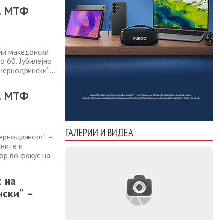
за македонската
0. МТФ
ани македонски
о 60. Јубилејно
 Чернодрински“
 кој со различни
за македонската
0. МТФ
ГАЛЕРИИ И ВИДЕА
Чернодрински“ –
лните и
ор во фокус на
еатарски
т ќе му посвети
с на
нски“ –