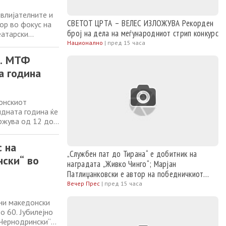
влијателните и
СВЕТОТ ЦРТА – ВЕЛЕС ИЗЛОЖУВА Рекорден
ор во фокус на
број на дела на меѓународниот стрип конкурс
еатарски
т ќе му посвети
Национално
|
пред 15 часа
отенцирана
0. МТФ
а година
донскиот
идната година ќе
ржува од 12 до
ателните и
 ќе му посвети
с на
„Службен пат до Тирана“ е добитник на
нски“ во
наградата „Живко Чинго“; Марјан
Патлиџанковски е автор на победничкиот
расказ
Вечер Прес
|
пред 15 часа
ани македонски
о 60. Јубилејно
 Чернодрински“