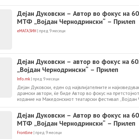
во Прилеп. Фестивалот ќе му посвети ден на авторот во
содржини ќе биде потенцирана важноста на Дуковски 
Дејан Дуковски – Автор во фокус на 60
театарска меморија
МТФ „Војдан Чернодрински“ – Прилеп
еМАГАЗИН
|
пред 9 месеци
Дејан Дуковски – автор во фокус на 6
„Војдан Чернодрински“ – Прилеп
Info.mk
|
пред 9 месеци
Дејан Дуковски, еден од највлијателните и најизведув
драмски автори, ќе биде Автор во фокус на претстојнот
издание на Македонскиот театарски фестивал „Војдан
во Прилеп. Фестивалот ќе му посвети ден на авторот во
содржини ќе биде потенцирана важноста на Дуковски 
Дејан Дуковски – Автор во фокус на 60
театарска меморија
МТФ „Војдан Чернодрински“ – Прилеп
Frontline
|
пред 9 месеци