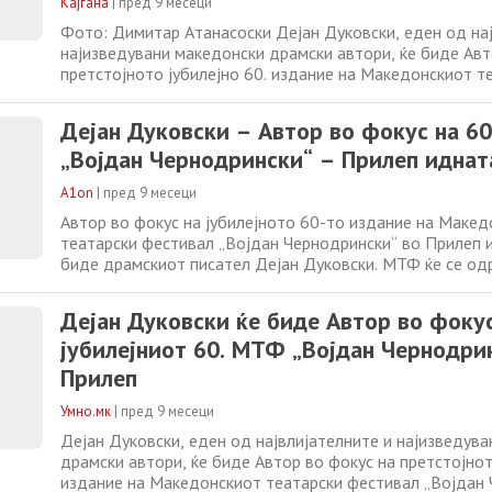
Кајгана
|
пред 9 месеци
Фото: Димитар Атанасоски Дејан Дуковски, еден од нај
најизведувани македонски драмски автори, ќе биде Авт
претстојното јубилејно 60. издание на Македонскиот т
фестивал „Војдан Чернодрински“ во Прилеп. Фестивало
ден на авторот во кој со различни содржини ќе биде п
Дејан Дуковски – Автор во фокус на 6
важноста на Дуковски за македонската
„Војдан Чернодрински“ – Прилеп иднат
A1on
|
пред 9 месеци
Автор во фокус на јубилејното 60-то издание на Маке
театарски фестивал „Војдан Чернодрински“ во Прилеп 
биде драмскиот писател Дејан Дуковски. МТФ ќе се од
19 јуни 2026 година. -Дејан Дуковски е еден од највлиј
најизведувани македонски драмски автори. Фестивалот
Дејан Дуковски ќе биде Автор во фоку
ден на авторот во кој
јубилејниот 60. МТФ „Војдан Чернодри
Прилеп
Умно.мк
|
пред 9 месеци
Дејан Дуковски, еден од највлијателните и најизведув
драмски автори, ќе биде Автор во фокус на претстојнот
издание на Македонскиот театарски фестивал „Војдан