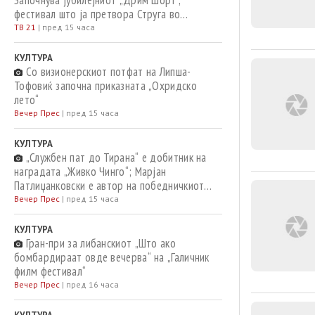
Започнува јубилејниот „Дрим Шорт“,
фестивал што ја претвора Струга во
филмска сцена
ТВ 21
|
пред 15 часа
КУЛТУРА
Со визионерскиот потфат на Липша-
Тофовиќ започна приказната „Охридско
лето“
Вечер Прес
|
пред 15 часа
КУЛТУРА
„Службен пат до Тирана“ е добитник на
наградата „Живко Чинго“; Марјан
Патлиџанковски е автор на победничкиот
расказ
Вечер Прес
|
пред 15 часа
КУЛТУРА
Гран-при за либанскиот „Што ако
бомбардираат овде вечерва“ на „Галичник
филм фестивал“
Вечер Прес
|
пред 16 часа