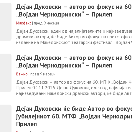
содржини ќе биде потенцирана важноста на Дуковски 
Дејан Дуковски – автор во фокус на 6
театарска меморија
„Војдан Чернодрински“ – Прилеп
Макфакс
|
пред 9 месеци
Дејан Дуковски, еден од највлијателните и најизведув
драмски автори, ќе биде Автор во фокус на претстојнот
издание на Македонскиот театарски фестивал „Војдан
во Прилеп. Фестивалот ќе му посвети ден на авторот во
содржини ќе биде потенцирана важноста на Дуковски 
Дејан Дуковски – автор во фокус на 6
театарска меморија
„Војдан Чернодрински“ – Прилеп
Важно
|
пред 9 месеци
Дејан Дуковски – автор во фокус на 60. МТФ „Војдан 
Прилеп 04.11.2025 Дејан Дуковски, еден од највлијате
најизведувани македонски драмски автори, ќе биде Авт
претстојното 60. Јубилејно издание на Македонскиот т
фестивал „Војдан Чернодрински“ во Прилеп. Фестивало
Дејан Дуковски ќе биде Автор во фоку
ден на авторот во кој со различни
јубилејниот 60. МТФ „Војдан Чернодри
Прилеп