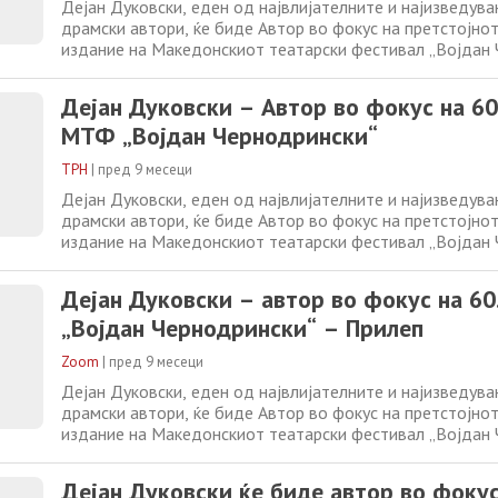
Дејан Дуковски, еден од највлијателните и најизведув
драмски автори, ќе биде Автор во фокус на претстојнот
издание на Македонскиот театарски фестивал „Војдан
во Прилеп. Фестивалот ќе му посвети ден на авторот во
содржини ќе биде потенцирана важноста на Дуковски 
Дејан Дуковски – Автор во фокус на 60
театарска меморија
МТФ „Војдан Чернодрински“
ТРН
|
пред 9 месеци
Дејан Дуковски, еден од највлијателните и најизведув
драмски автори, ќе биде Автор во фокус на претстојнот
издание на Македонскиот театарски фестивал „Војдан
во Прилеп. Фестивалот ќе му посвети ден на авторот во
содржини ќе биде потенцирана важноста на Дуковски 
Дејан Дуковски – автор во фокус на 6
театарска меморија
„Војдан Чернодрински“ – Прилеп
Zoom
|
пред 9 месеци
Дејан Дуковски, еден од највлијателните и најизведув
драмски автори, ќе биде Автор во фокус на претстојнот
издание на Македонскиот театарски фестивал „Војдан
во Прилеп. Фестивалот ќе му посвети ден на авторот во
содржини ќе биде потенцирана важноста на Дуковски 
Дејан Дуковски ќе биде автор во фокус
театарска меморија