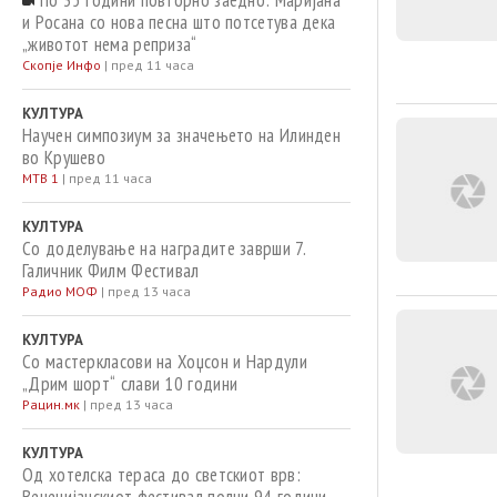
По 35 години повторно заедно: Маријана
и Росана со нова песна што потсетува дека
„животот нема реприза“
Скопје Инфо
|
пред 11 часа
КУЛТУРА
Научен симпозиум за значењето на Илинден
во Крушево
МТВ 1
|
пред 11 часа
КУЛТУРА
Со доделување на наградите заврши 7.
Галичник Филм Фестивал
Радио МОФ
|
пред 13 часа
КУЛТУРА
Со мастеркласови на Хоџсон и Нардули
„Дрим шорт“ слави 10 години
Рацин.мк
|
пред 13 часа
КУЛТУРА
Од хотелска тераса до светскиот врв: