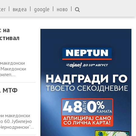
|
|
|
|
ter
видеа
google
ново
с на
естивал
 македонски
н Македонски
рилеп.
алот ќе му
е биде
0. МТФ
ани македонски
о 60. Јубилејно
 Чернодрински“
 кој со различни