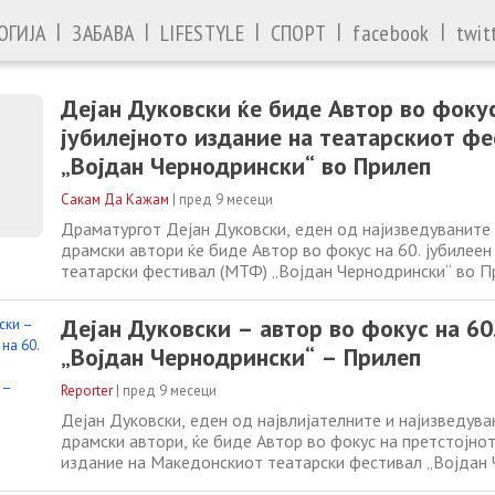
|
|
|
|
|
ОГИЈА
ЗАБАВА
LIFESTYLE
СПОРТ
facebook
twit
Дејан Дуковски ќе биде Автор во фоку
јубилејното издание на театарскиот ф
„Војдан Чернодрински“ во Прилеп
Сакам Да Кажам
|
пред 9 месеци
Драматургот Дејан Дуковски, еден од најизведуваните
драмски автори ќе биде Автор во фокус на 60. јубилее
театарски фестивал (МТФ) „Војдан Чернодрински“ во П
Фестивалот ќе се одржи од 12 до 19 јуни 2026. Фестив
посвети ден на авторот во кој со различни содржини ќ
Дејан Дуковски – автор во фокус на 6
потенцирана важноста на Дуковски за македонската
„Војдан Чернодрински“ – Прилеп
Reporter
|
пред 9 месеци
Дејан Дуковски, еден од највлијателните и најизведув
драмски автори, ќе биде Автор во фокус на претстојнот
издание на Македонскиот театарски фестивал „Војдан
во Прилеп. Фестивалот ќе му посвети ден на авторот во