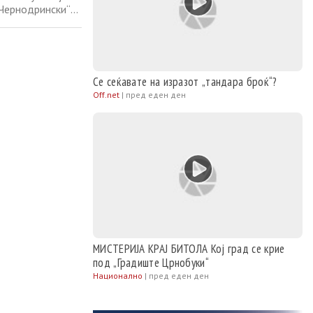
 Чернодрински“
 кој со различни
за македонската
Се сеќавате на изразот „тандара броќ“?
Off.net
|
пред еден ден
МИСТЕРИЈА КРАЈ БИТОЛА Кој град се крие
под „Градиште Црнобуки“
Национално
|
пред еден ден