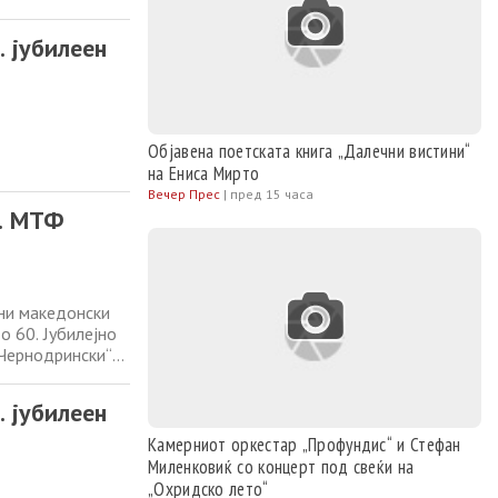
 кој со различни
за македонската
. јубилеен
Објавена поетската книга „Далечни вистини“
на Ениса Мирто
Вечер Прес
|
пред 15 часа
0. МТФ
ани македонски
о 60. Јубилејно
 Чернодрински“
 кој со различни
за македонската
. јубилеен
Камерниот оркестар „Профундис“ и Стефан
Миленковиќ со концерт под свеќи на
„Охридско лето“