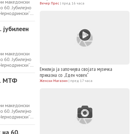
ани македонски
Вечер Прес
|
пред 16 часа
о 60. Јубилејно
 Чернодрински“
 кој со различни
за македонската
. јубилеен
ани македонски
о 60. Јубилејно
 Чернодрински“
Емилија ја започнува својата музичка
 кој со различни
приказна со „Еден човек“
за македонската
0. МТФ
Женски Магазин
|
пред 17 часа
ани македонски
о 60. Јубилејно
 Чернодрински“
 кој со различни
за македонската
 на 60.