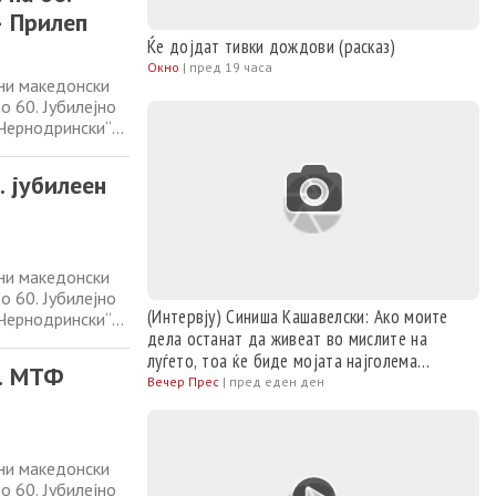
– Прилеп
Ќе дојдат тивки дождови (расказ)
Окно
|
пред 19 часа
ани македонски
о 60. Јубилејно
 Чернодрински“
 кој со различни
за македонската
. јубилеен
ани македонски
о 60. Јубилејно
(Интервју) Синиша Кашавелски: Ако моите
 Чернодрински“
дела останат да живеат во мислите на
 кој со различни
луѓето, тоа ќе биде мојата најголема
за македонската
0. МТФ
награда
Вечер Прес
|
пред еден ден
ани македонски
о 60. Јубилејно