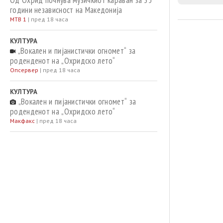
Од Охрид почнува музичкиот караван за 35
години независност на Македонија
МТВ 1
|
пред 18 часа
КУЛТУРА
„Вокален и пијанистички огномет“ за
роденденот на „Охридско лето“
Опсервер
|
пред 18 часа
КУЛТУРА
„Вокален и пијанистички огномет“ за
роденденот на „Охридско лето“
Макфакс
|
пред 18 часа