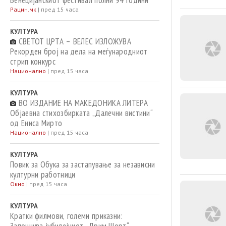
Венецијанскиот фестивал полни 94 години
Рацин.мк
|
пред 15 часа
КУЛТУРА
СВЕТОТ ЦРТА – ВЕЛЕС ИЗЛОЖУВА
Рекорден број на дела на меѓународниот
стрип конкурс
Национално
|
пред 15 часа
КУЛТУРА
ВО ИЗДАНИЕ НА МАКЕДОНИКА ЛИТЕРА
Објаевна стихозбирката „Далечни вистини“
од Ениса Мирто
Национално
|
пред 15 часа
КУЛТУРА
Повик за Обука за застапување за независни
културни работници
Окно
|
пред 15 часа
КУЛТУРА
Кратки филмови, големи приказни: