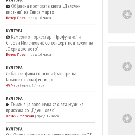
КУЛТУРА
Објавена поетската книга „Далечни
вистини“ на Ениса Мирто
Вечер Прес
|
пред 16 часа
КУЛТУРА
Камерниот оркестар „Профундис“ и
Стефан Миленковиќ со концерт под свеќи на
„Охридско лето“
Вечер Прес
|
пред 16 часа
КУЛТУРА
Либански филм го освои Гран при на
Галичник филм фестивал
48 Часа
|
пред 17 часа
КУЛТУРА
Емилија ја започнува својата музичка
приказна со „Еден човек“
Женски Магазин
|
пред 17 часа
КУЛТУРА