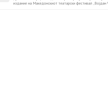
издание на Македонскиот театарски фестивал „Војдан
во Прилеп. Фестивалот ќе му посвети ден на авторот во
содржини ќе биде потенцирана важноста на Дуковски 
театарска меморија