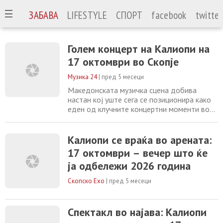
ГИЈА
ЗАБАВА
LIFESTYLE
СПОРТ
facebook
twitter
Голем концерт на Калиопи на
17 октомври во Скопје
Музика 24
|
пред 5 месеци
Македонската музичка сцена добива
настан кој уште сега се позиционира како
еден од клучните концертни моменти во
2026 година. На 17 октомври, во
најголемата арена во државата, Калиопи
ќе одржи голем солистички концерт. По
Калиопи се враќа во арената:
целосно распродадената арена „Борис
17 октомври – вечер што ќе
Трајковски” во 2024 година и четирите
ја одбележи 2026 година
последователно распродадени концерти
во 2025 година во
Скопско Ехо
|
пред 5 месеци
Спектакл во најава: Калиопи