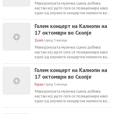
во 2025 година во
Македонската музичка сцена добива
настан кој уште сега се позиционира како
еден од клучните концертни моменти во
2026 година. На 17 октомври, во
најголемата арена … Голем концерт на
Голем концерт на Калиопи на
Калиопи на 17 октомври во Скопје
17 октомври во Скопје
Прочитај повеќе » Текстот Голем концерт
на Калиопи на 17 октомври во Скопје е
Zoom
|
пред 5 месеци
превземен од Reporter.mk . The post Голем
концерт на Калиопи
Македонската музичка сцена добива
настан кој уште сега се позиционира како
еден од клучните концертни моменти во
2026 година. На 17 октомври, во
најголемата арена во државата, Калиопи
Голем концерт на Калиопи на
ќе одржи голем солистички концерт. По
17 октомври во Скопје
целосно распродадената арена „Борис
Трајковски“ во 2024 година и четирите
Екран
|
пред 5 месеци
последователно распродадени концерти
во 2025 година во
Македонската музичка сцена добива
настан кој уште сега се позиционира како
еден од клучните концертни моменти во
2026 година. На 17 октомври, во
најголемата арена во државата, Калиопи