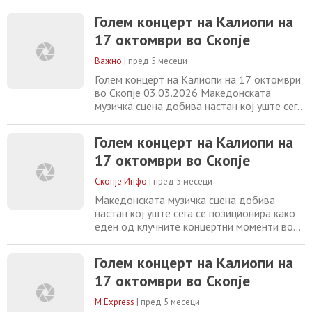
најголемата арена во државата, Калиопи
ќе одржи голем солистички концерт. По
Голем концерт на Калиопи на
целосно распродадената арена „Борис
17 октомври во Скопје
Трајковски“ во 2024 година и четирите
последователно распродадени концерти
Важно
|
пред 5 месеци
во 2025 година во
Голем концерт на Калиопи на 17 октомври
во Скопје 03.03.2026 Македонската
музичка сцена добива настан кој уште сега
се позиционира како еден од клучните
концертни моменти во 2026 година. На 17
Голем концерт на Калиопи на
октомври, во најголемата арена во
17 октомври во Скопје
државата, Калиопи ќе одржи голем
солистички концерт. По целосно
Скопје Инфо
|
пред 5 месеци
распродадената арена „Борис Трајковски“
во 2024 година и четирите
Македонската музичка сцена добива
настан кој уште сега се позиционира како
еден од клучните концертни моменти во
2026 година. На 17 октомври, во
најголемата арена во државата, Калиопи
Голем концерт на Калиопи на
ќе одржи голем солистички концерт. По
17 октомври во Скопје
целосно распродадената арена „Борис
Трајковски“ во 2024 година и четирите
M Express
|
пред 5 месеци
последователно распродадени концерти