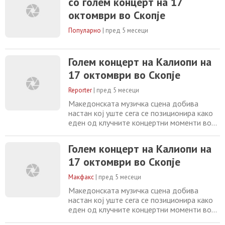
со голем концерт на 17
октомври во Скопје
Популарно
|
пред 5 месеци
Голем концерт на Калиопи на
17 октомври во Скопје
Reporter
|
пред 5 месеци
Македонската музичка сцена добива
настан кој уште сега се позиционира како
еден од клучните концертни моменти во
2026 година. На 17 октомври, во
најголемата арена во државата, Калиопи
Голем концерт на Калиопи на
ќе одржи голем солистички концерт. По
17 октомври во Скопје
целосно распродадената арена „Борис
Трајковски“ во 2024 година и четирите
Макфакс
|
пред 5 месеци
последователно распродадени концерти
во 2025 година во
Македонската музичка сцена добива
настан кој уште сега се позиционира како
еден од клучните концертни моменти во
2026 година. На 17 октомври, во