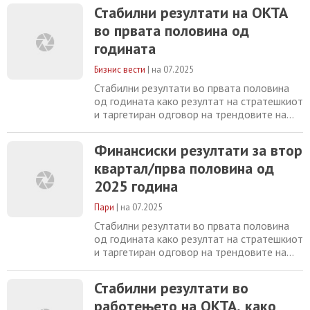
пазар
Стабилни резултати на ОКТА
во првата половина од
годината
Бизнис вести
|
на 07.2025
Стабилни резултати во првата половина
од годината како резултат на стратешкиот
и таргетиран одговор на трендовите на
енергетскиот пазар Втор квартал 2025
Втор квартал 2024 % Δ (износ во милиони
Финансиски резултати за втор
денари) Прва половина 2025 Прва
квартал/прва половина од
половина 2024 % Δ 9.012 11.668 -23%
Приходи од продажба 17.779 22.540 -21%
2025 година
284 262 8% Бруто добивка 437 560 -22%
152 159
Пари
|
на 07.2025
Стабилни резултати во првата половина
од годината како резултат на стратешкиот
и таргетиран одговор на трендовите на
енергетскиот пазар Во вториот квартал од
2025 година, светските нафтени пазари
Стабилни резултати во
останаа нестабилни, погодени од
работењето на ОКТА, како
геополитичките тензии, прилагодувањата