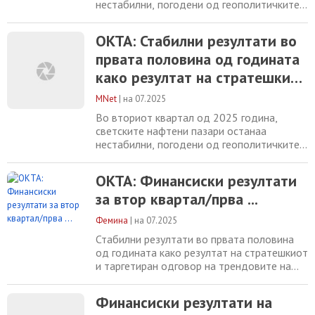
нестабилни, погодени од геополитичките
тензии, прилагодувањата на
производството на ОПЕК+ и умерен раст
ОКТА: Стабилни резултати во
на побарувачката. Цената на Брент
првата половина од годината
суровата нафтата накратко надмина 73
долари за барел по израелските напади
како резултат на стратешкиот
врз иранската инфраструктура, додека
и таргетиран одговор на
стравувањата од прекини во Ормутскиот
MNet
|
на 07.2025
трендовите на енергетскиот
Во вториот квартал од 2025 година,
пазар
светските нафтени пазари останаа
нестабилни, погодени од геополитичките
тензии, прилагодувањата на
производството на ОПЕК+ и умерен раст
ОКТА: Финансиски резултати
на побарувачката. Цената на Брент
за втор квартал/прва ...
суровата нафтата накратко надмина 73
долари за барел по израелските напади
Фемина
|
на 07.2025
врз иранската инфраструктура, додека
стравувањата од прекини во Ормутскиот
Стабилни резултати во првата половина
од годината како резултат на стратешкиот
и таргетиран одговор на трендовите на
енергетскиот пазар Во вториот квартал од
2025 година, светските нафтени пазари
Финансиски резултати на
останаа нестабилни, погодени од