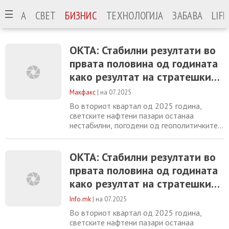
ОНИЈА
СВЕТ
БИЗНИС
ТЕХНОЛОГИЈА
ЗАБАВА
LIF
ОКТА: Стабилни резултати во
првата половина од годината
како резултат на стратешкиот
и таргетиран одговор на
Макфакс
|
на 07.2025
трендовите на енергетскиот
Во вториот квартал од 2025 година,
пазар
светските нафтени пазари останаа
нестабилни, погодени од геополитичките
тензии, прилагодувањата на
производството на ОПЕК+ и умерен раст
на побарувачката. Цената на Брент
ОКТА: Стабилни резултати во
суровата нафтата накратко надмина 73
првата половина од годината
долари за барел по израелските напади
како резултат на стратешкиот
врз иранската инфраструктура, додека
стравувањата од прекини во Ормутскиот
и таргетиран одговор на
Info.mk
|
на 07.2025
трендовите на енергетскиот
Во вториот квартал од 2025 година,
пазар
светските нафтени пазари останаа