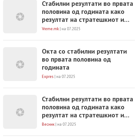
Стабилни резултати во првата
на побарувачката. Цената на Брент
половина од годината како
суровата нафтата накратко надмина 73
долари за барел по израелските напади
резултат на стратешкиот и
врз иранската инфраструктура, додека
таргетиран одговор на
стравувањата од прекини во Ормутскиот
Vreme.mk
|
на 07.2025
трендовите на енергетскиот
пазар
Окта со стабилни резултати
во првата половина од
годината
Expres
|
на 07.2025
Стабилни резултати во првата
половина од годината како
резултат на стратешкиот и
таргетиран одговор на
Весник
|
на 07.2025
трендовите на енергетскиот