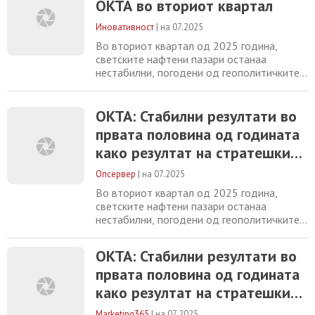
ОКТА во вториот квартал
геополитичките тензии, прилагодувањата
на производството на ОПЕК+ и
Иновативност
|
на 07.2025
умеренраст на побарувачката. Цената на
Брент суровата
Во вториот квартал од 2025 година,
светските нафтени пазари останаа
нестабилни, погодени од геополитичките
тензии, прилагодувањата на
производството на ОПЕК+ и умерен раст
на побарувачката. Цената на Брент
ОКТА: Стабилни резултати во
суровата нафтата накратко надмина 73
првата половина од годината
долари за барел по израелските напади
како резултат на стратешкиот
врз иранската инфраструктура, додека
стравувањата од прекини во Ормутскиот
и таргетиран одговор на
Опсервер
|
на 07.2025
трендовите на енергетскиот
Во вториот квартал од 2025 година,
пазар
светските нафтени пазари останаа
нестабилни, погодени од геополитичките
тензии, прилагодувањата на
производството на ОПЕК+ и умерен раст
ОКТА: Стабилни резултати во
на побарувачката. Цената на Брент
првата половина од годината
суровата нафтата накратко надмина 73
долари за барел по израелските напади
како резултат на стратешкиот
врз иранската инфраструктура, додека
и таргетиран одговор на
стравувањата од прекини во Ормутскиот
Marketing365
|
на 07.2025