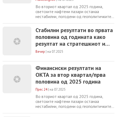
трендовите на енергетскиот
Во вториот квартал од 2025 година,
пазар
светските нафтени пазари останаа
нестабилни, погодени од геополитичките
тензии, прилагодувањата на
производството на ОПЕК+ и умерен раст
Стабилни резултати во првата
на побарувачката. Цената на Брент
половина од годината како
суровата нафтата накратко надмина 73
долари за барел по израелските напади
резултат на стратешкиот и
врз иранската инфраструктура, додека
таргетиран одговор на
стравувањата од прекини во Ормутскиот
Вечер
|
на 07.2025
трендовите на енергетскиот
пазар
Финансиски резултати на
ОКТА за втор квартал/прва
половина од 2025 година
Прес 24
|
на 07.2025
Во вториот квартал од 2025 година,
светските нафтени пазари останаа
нестабилни, погодени од геополитичките
тензии, прилагодувањата на
производството на ОПЕК+ и умерен раст