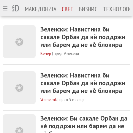
МАКЕДОНИЈА
СВЕТ
БИЗНИС
ТЕХНОЛОГИ
Зеленски: Навистина би
сакале Орбан да нѐ поддржи
или барем да не нѐ блокира
Вечер
|
пред 9 месеци
Зеленски: Навистина би
сакале Орбан да нѐ поддржи
или барем да не нѐ блокира
Vreme.mk
|
пред 9 месеци
Зеленски: Би сакале Орбан да
нè поддржи или барем да не