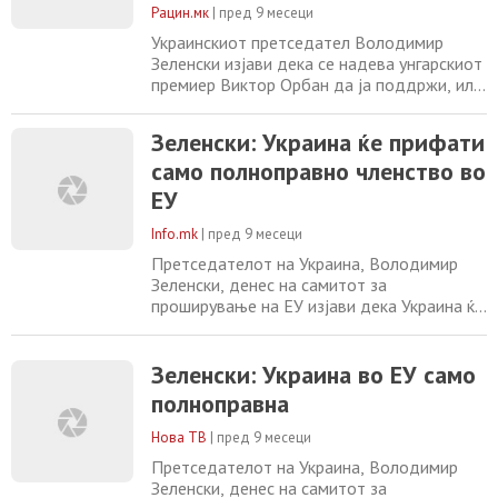
Европа
Рацин.мк
|
пред 9 месеци
Украинскиот претседател Володимир
Зеленски изјави дека се надева унгарскиот
премиер Виктор Орбан да ја поддржи, или
барем да не ја блокира, кандидатурата на
Украина за членство во Европската унија.
Зеленски: Украина ќе прифати
На форум за проширување на ЕУ што се
само полноправно членство во
одржува во Брисел, Зеленски нагласи дека
„Орбан има што да ѝ понуди на Украина,
ЕУ
која во моментов ја брани цела Европа
Info.mk
|
пред 9 месеци
Претседателот на Украина, Володимир
Зеленски, денес на самитот за
проширување на ЕУ изјави дека Украина ќе
прифати само „полноправно членство во
Европската Унија“. „Ако зборуваме за
членство во ЕУ, тоа мора да биде
Зеленски: Украина во ЕУ само
полноправно. Ми се чини дека е многу
полноправна
важно да имаме еднакви земји на иста
маса“, рече Зеленски. Тој додаде дека е
Нова ТВ
|
пред 9 месеци
важно членките на ЕУ
Претседателот на Украина, Володимир
Зеленски, денес на самитот за