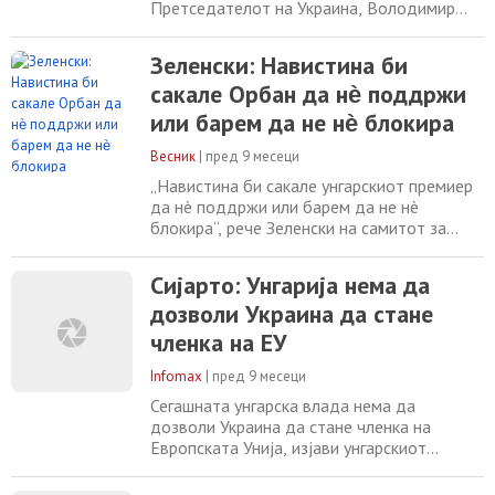
Претседателот на Украина, Володимир
Зеленски, денес на самитот за
проширување на ЕУ изјави дека Украина ќе
Зеленски: Навистина би
прифати само „полноправно членство во
сакале Орбан да нѐ поддржи
Европската Унија“. „Ако зборуваме за
членство во ЕУ, тоа мора да биде
или барем да не нѐ блокира
полноправно. Ми се чини дека е многу
важно да имаме еднакви земји
Весник
|
пред 9 месеци
„Навистина би сакале унгарскиот премиер
да нè поддржи или барем да не нè
блокира“, рече Зеленски на самитот за
проширување на ЕУ организиран од
Euronews во Брисел. Комесарот за
Сијарто: Унгарија нема да
проширување на ЕУ, Марта Кос,
дозволи Украина да стане
претходно денес изјави дека Црна Гора,
Албанија, Украина и Молдавија постигнале
членка на ЕУ
значителен напредок на патот кон ЕУ во
изминатата година, презентирајќи
Infomax
|
пред 9 месеци
Сегашната унгарска влада нема да
дозволи Украина да стане членка на
Европската Унија, изјави унгарскиот
министер за надворешни работи Петер
Сијарто, коментирајќи го новиот извештај