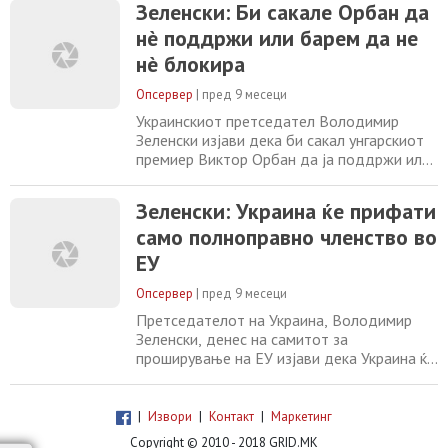
Зеленски: Би сакале Орбан да
членство во ЕУ, тоа мора да биде
нè поддржи или барем да не
полноправно. Ми се чини дека е многу
важно да имаме еднакви земји на иста
нè блокира
маса“, рече Зеленски. Тој додаде дека е
важно членките на ЕУ
Опсервер
|
пред 9 месеци
Украинскиот претседател Володимир
Зеленски изјави дека би сакал унгарскиот
премиер Виктор Орбан да ја поддржи или
барем да не ја блокира кандидатурата на
Украина за членство во Европската унија.
Зеленски: Украина ќе прифати
На форум за проширување на ЕУ во
само полноправно членство во
Брисел, Зеленски рече дека „Орбан има
што да ѝ понуди на Украина, која во
ЕУ
моментов ја брани цела Европа од Русија“.
Процесот
Опсервер
|
пред 9 месеци
Претседателот на Украина, Володимир
Зеленски, денес на самитот за
проширување на ЕУ изјави дека Украина ќе
прифати само „полноправно членство во
Европската Унија“. „Ако зборуваме за
членство во ЕУ, тоа мора да биде
|
Извори
|
Контакт
|
Маркетинг
полноправно. Ми се чини дека е многу
Copyright © 2010 - 2018 GRID.MK