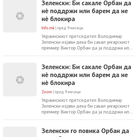
Зеленски: Би сакале Орбан да
на Европската комисија за проширувањето
нè поддржи или барем да не
на ЕУ и намерата на Брисел да започне
преговори за пристапување со Киев до
нè блокира
крајот на 2025 година. „Унгарскиот народ
јасно стави до
Info.mk
|
пред 9 месеци
Украинскиот претседател Володимир
Зеленски изјави дека би сакал унгарскиот
премиер Виктор Орбан да ја поддржи или
барем да не ја блокира кандидатурата на
Украина за членство во Европската унија.
На форум за проширување на ЕУ во
Зеленски: Би сакале Орбан да
Брисел, Зеленски рече дека „Орбан има
нè поддржи или барем да не
што да ѝ понуди на Украина, која во
нè блокира
моментов ја брани цела Европа од Русија“.
Процесот
Zoom
|
пред 9 месеци
Украинскиот претседател Володимир
Зеленски изјави дека би сакал унгарскиот
премиер Виктор Орбан да ја поддржи или
барем да не ја блокира кандидатурата на
Украина за членство во Европската унија.
На форум за проширување на ЕУ во
Зеленски го повика Орбан да
Брисел, Зеленски рече дека „Орбан има