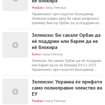
нè блокира
Макфакс
|
пред 9 месеци
Украинскиот претседател Володимир
Зеленски изјави дека би сакал унгарскиот
премиер Виктор Орбан да ја поддржи или
барем да не ја блокира кандидатурата на
Украина за членство во Европската унија.
Зеленски: Би сакале Орбан да
На форум за проширување на ЕУ во
нè поддржи или барем да не
Брисел, Зеленски рече дека „Орбан има
што да ѝ понуди на Украина, која во
нè блокира
моментов ја брани цела Европа од Русија“.
Процесот
Важно
|
пред 9 месеци
Зеленски: Би сакале Орбан да нè поддржи
или барем да не нè блокира 04.11.2025
Украинскиот претседател Володимир
Зеленски изјави дека би сакал унгарскиот
премиер Виктор Орбан да ја поддржи или
Зеленски: Украина ќе прифати
барем да не ја блокира кандидатурата на
само полноправно членство во
Украина за членство во Европската унија.
На форум за проширување на ЕУ во
ЕУ
Брисел, Зеленски рече дека „Орбан има
што да
Макфакс
|
пред 9 месеци