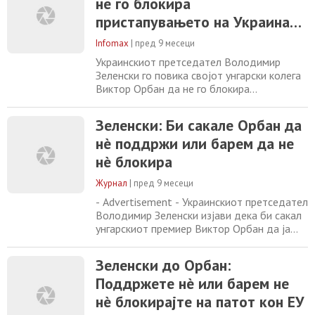
не го блокира
што да ѝ понуди на Украина, која во
пристапувањето на Украина
моментов ја брани цела Европа од Русија“.
Процесот
во ЕУ
Infomax
|
пред 9 месеци
Украинскиот претседател Володимир
Зеленски го повика својот унгарски колега
Виктор Орбан да не го блокира
пристапувањето на неговата земја во ЕУ,
објавија француските медиуми. „Навистина
Зеленски: Би сакале Орбан да
би сакале унгарскиот премиер да нè
нè поддржи или барем да не
поддржи или барем да не нè блокира“,
рече Зеленски на форумот на „Еуроњуз“ за
нè блокира
проширувањето на ЕУ во Брисел.
Украинскиот претседател
Журнал
|
пред 9 месеци
- Advertisement - Украинскиот претседател
Володимир Зеленски изјави дека би сакал
унгарскиот премиер Виктор Орбан да ја
поддржи или барем да не ја блокира
кандидатурата на Украина за членство во
Зеленски до Орбан:
Европската унија. На форум за
Поддржете нè или барем не
проширување на ЕУ во Брисел, Зеленски
рече дека „Орбан има што да ѝ понуди на
нè блокирајте на патот кон ЕУ
Украина, која во моментов ја брани цела