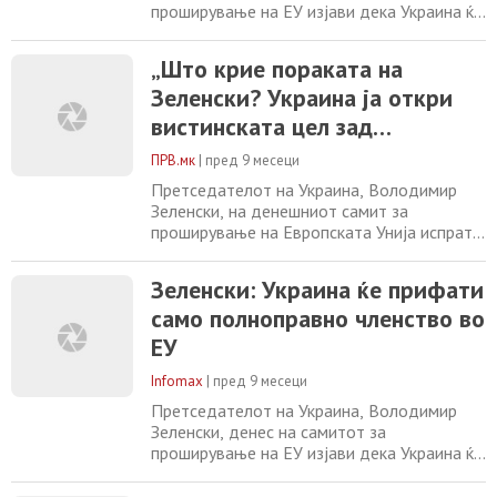
проширување на ЕУ изјави дека Украина ќе
прифати само „полноправно членство во
Европската Унија“. Ако зборуваме за
„Што крие пораката на
членство во ЕУ, тоа мора да биде
Зеленски? Украина ја откри
полноправно. Ми се чини дека е многу
важно да имаме еднакви земји на иста
вистинската цел зад
маса, рече Зеленски. Тој додаде дека е
преговорите со ЕУ“
важно членките на ЕУ да
ПРВ.мк
|
пред 9 месеци
Претседателот на Украина, Володимир
Зеленски, на денешниот самит за
проширување на Европската Унија испрати
недвосмислена порака – Украина ќе се
согласи само на полноправно членство во
Зеленски: Украина ќе прифати
ЕУ, а не на никакви привремени или
само полноправно членство во
ограничени форми на интеграција. „Ако
зборуваме за членство во ЕУ, тоа мора да
ЕУ
биде полноправно. Ми се чини дека е
многу важно да
Infomax
|
пред 9 месеци
Претседателот на Украина, Володимир
Зеленски, денес на самитот за
проширување на ЕУ изјави дека Украина ќе
прифати само „полноправно членство во
Европската Унија“. „Ако зборуваме за