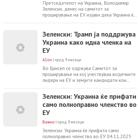
Претседателот на Украина, Володимир
Зеленски, денес на самитот за
проширување на ЕУ изјави дека Украина ќе
прифати само „полноправно членство во
Европската Унија“. „Ако зборуваме за
членство во ЕУ, тоа мора да биде
Зеленски: Трамп ја поддржува
полноправно. Ми се чини дека е многу
Украина како идна членка на
важно да имаме еднакви земји на иста
ЕУ
маса“, рече Зеленски. Тој додаде дека е
важно членките на ЕУ
A1on
|
пред 9 месеци
Во Брисел се одржува Самитот за
проширување на кој учествуваа водечките
лидери на ЕУ и земјите кандидати кои
разговараат за иднината на европската
интеграција. Во ексклузивно интервју за
Зеленски: Украина ќе прифати
Euronews, од тајна локација во близина на
само полноправно членство во
Покровск, претседателот на Украина,
Володимир Зеленски, откри дека Доналд
ЕУ
Трамп лично ја потврдил својата
поддршка за членството
Важно
|
пред 9 месеци
Зеленски: Украина ќе прифати само
полноправно членство во ЕУ 04.11.2025