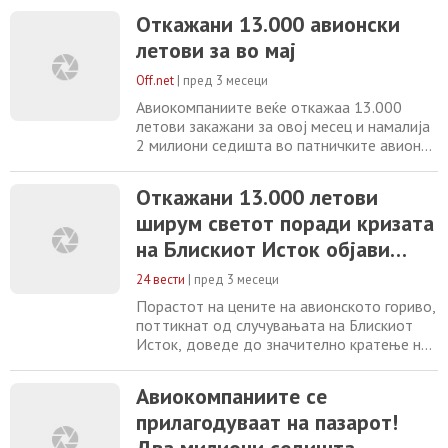
ТРЕСЕ АВИЈАЦИЈАТА – Исчезнуваат 2
милиони седишта од летовите
Откажани 13.000 авионски
Авиокомпаниите масовно го намалуваат
летови за во мај
бројот на летови поради зголемените
трошоци за гориво. 6 мај, 2026 11:36
Off.net
|
пред 3 месеци
Фото: Принтскрин Околу два милиони
Авиокомпаниите веќе откажаа 13.000
места на авиолетови се избришани
летови закажани за овој месец и намалија
2 милиони седишта во патничките авиони,
прилагодувајќи ги своите политики на
недостигот на керозин поради блокадата
Откажани 13.000 летови
на Ормускиот проток. Вкупниот број на
ширум светот поради кризата
достапни седишта кај сите авиокомпании
ширум светот во текот на мај се намалил
на Блискиот Исток објави
од 132 милиони на 130 милиони, според
Скопје1.мк
аналитичката
24 вести
|
пред 3 месеци
Порастот на цените на авионското гориво,
поттикнат од случувањата на Блискиот
Исток, доведе до значително кратење на
летовите ширум светот, при што се
откажани околу 13 илјади летови во текот
Авиокомпаниите се
на месецот, објави „Гардијан“. Со тоа, од
прилагодуваат на пазарот!
распоредите на авиокомпаниите се
повлечени околу два милиони седишта.