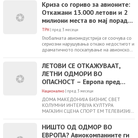
закажани за мај, што значи дека два
Криза со гориво за авионите:
милиони седишта се отстранети од
Откажани 13.000 летови и 2
нивните распореди. Податоците од
аналитичката фирма Cirium покажуваат
милиони места во мај поради
дека авиокомпаниите ги прилагодуваат
поскапување на керозинот
своите операции на новите пазарни
ТРН
|
пред 3 месеци
Глобалната авиоиндустрија се соочува со
сериозни нарушувања откако недостигот и
драматичното поскапување на авионското
гориво доведоа до масовни откажувања
на летови. Според податоци од
ЛЕТОВИ СЕ ОТКАЖУВААТ,
аналитичката компанија Cirium, во мај се
ЛЕТНИ ОДМОРИ ВО
откажани околу 13.000 летови, додека
капацитетот е намален за речиси 2
ОПАСНОСТ – Европа пред
милиони патнички седишта. Само во
авио-криза
последните две недели
Национално
|
пред 3 месеци
ДОМА МАКЕДОНИЈА БИЗНИС СВЕТ
КОЛУМНИ ИНТЕРВЈУА КУЛТУРА
МАГАЗИН СЦЕНА СПОРТ ЕМ ТЕЛЕВИЗИЈА
ВО ЖИВО ЛЕТОВИ СЕ ОТКАЖУВААТ,
ЛЕТНИ ОДМОРИ ВО ОПАСНОСТ – Европа
НИШТО ОД ОДМОР ВО
пред авио-криза Летовите се откажани,
ЕВРОПА? Авиокомпаниите ги
патниците добиваат автоматски поврат на