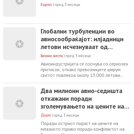
Expres
|
пред 3 месеци
Глобални турбуленции во
авиосообраќајот: илјадници
летови исчезнуваат од
распоредите
Бизнис вести
|
пред 3 месеци
Авиоиндустријата се соочува со сериозен
притисок, откако превозниците ширум
светот повлекоа околу 13.000 летови
планирани за месец мај. Причината е
наглиот скок на цените на млазното
Два милиони авио-седишта
гориво, поттикнат од тензиите на
откажани поради
Блискиот Исток, што резултираше со
намалување на понудата за речиси два
зголемувањето на цените на
милиони седишта. Според анализите на
горивата
воздухопловните експерти,
Zoom
|
пред 3 месеци
Поради остриот пораст на цените на
млазното гориво поради конфликтот на