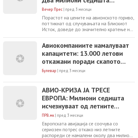
Два милиони седишта
Според податоците на аналитичката
помалку поради скапото
компанија „Цириум“,
Вечер Прес
|
пред 3 месеци
гориво
Порастот на цените на авионското гориво,
поттикнат од случувањата на Блискиот
Исток, доведе до значително кратење на
летовите ширум светот, при што се
откажани околу 13 илјади летови во текот
Авиокомпаниите намалуваат
на месецот, објави „Гардијан“. Со тоа, од
капацитети: 13.000 летови
распоредите на авиокомпаниите се
повлечени околу два милиони седишта.
откажани поради скапото
Според податоците на аналитичката
гориво
компанија „Цириум“,
Булевар
|
пред 3 месеци
АВИО-KРИЗА ЈА ТРЕСЕ
ЕВРОПА: Милиони седишта
исчезнуваат од летните
распореди – патниците пред
ПРВ.мк
|
пред 3 месеци
масовни откажувања!
Европската авијација се соочува со
сериозен потрес откако низ летните
распореди се намалени околу два милиони