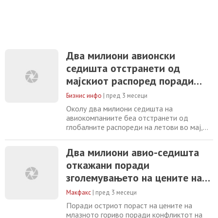
Два милиони авионски
седишта отстранети од
мајскиот распоред поради
цената на горивото
Бизнис инфо
|
пред 3 месеци
Околу два милиони седишта на
авиокомпаниите беа отстранети од
глобалните распореди на летови во мај,
бидејќи авиокомпаниите го намалија
капацитетот поради наглото зголемување
Два милиони авио-седишта
на цената на млазното гориво, соопшти
откажани поради
фирмата за аналитика на авијацијата
„Сириум“. Според податоците на
зголемувањето на цените на
компанијата, околу 13.000 летови помалку
горивата
биле планирани низ целиот свет
Макфакс
|
пред 3 месеци
Поради остриот пораст на цените на
млазното гориво поради конфликтот на