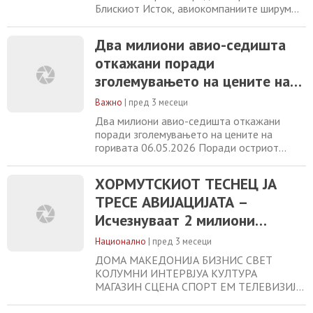
Блискиот Исток, авиокомпаниите ширум
светот откажаа околу 13.000 летови
закажани за мај, што значи дека два
Два милиони авио-седишта
милиони седишта се отстранети од
откажани поради
нивните распореди. Податоците од
аналитичката фирма Cirium покажуваат
зголемувањето на цените на
дека авиокомпаниите ги прилагодуваат
горивата
своите операции на новите пазарни
Важно
|
пред 3 месеци
Два милиони авио-седишта откажани
поради зголемувањето на цените на
горивата 06.05.2026 Поради остриот
пораст на цените на млазното гориво
поради конфликтот на Блискиот Исток,
ХОРМУТСКИОТ ТЕСНЕЦ ЈА
авиокомпаниите ширум светот откажаа
ТРЕСЕ АВИЈАЦИЈАТА –
околу 13.000 летови закажани за мај, што
значи дека два милиони седишта се
Исчезнуваат 2 милиони
отстранети од нивните распореди.
седишта од летовите
Податоците од аналитичката фирма
Национално
|
пред 3 месеци
ДОМА МАКЕДОНИЈА БИЗНИС СВЕТ
КОЛУМНИ ИНТЕРВЈУА КУЛТУРА
МАГАЗИН СЦЕНА СПОРТ ЕМ ТЕЛЕВИЗИЈА
ВО ЖИВО ХОРМУТСКИОТ ТЕСНЕЦ ЈА