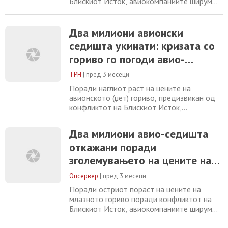
Блискиот Исток, авиокомпаниите ширум
светот откажаа околу 13.000 летови
закажани за мај, што значи дека два
милиони седишта се отстранети од
Два милиони авионски
нивните распореди. Податоците од
седишта укинати: кризата со
аналитичката фирма Cirium покажуваат
гориво го погоди авио-
дека авиокомпаниите ги прилагодуваат
своите операции на новите пазарни
сообраќајот во Европа
ТРН
|
пред 3 месеци
Поради наглиот раст на цените на
авионското (џет) гориво, предизвикан од
конфликтот на Блискиот Исток,
авиокомпаниите ширум светот откажаа
околу 13.000 летови за мај, со што од
Два милиони авио-седишта
распоредот се отстранети околу два
откажани поради
милиони седишта. Според податоците на
аналитичката компанија Cirium,
зголемувањето на цените на
превозниците веќе го прилагодуваат
горивата
работењето на новите пазарни услови
Опсервер
|
пред 3 месеци
Поради остриот пораст на цените на
млазното гориво поради конфликтот на
Блискиот Исток, авиокомпаниите ширум
светот откажаа околу 13.000 летови