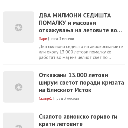
седишта, што одговара на приближно
13.000 помалку летови во текот на месец
мај. Овие податоци, објавени од
ДВА МИЛИОНИ СЕДИШТА
аналитичката компанија Cirium, укажуваат
ПОМАЛКУ и масовни
на значително преструктуирање на
откажувања на летовите во
авиосообраќајот на глобално ниво.
Причината за ваквите промени
Европа летово поради кризата
Пари
|
пред 3 месеци
со гориво
Два милиони седишта на авиокомпаниите
или околу 13.000 летови помалку ќе
работат во мај низ целиот свет по
неодамнешните откажувања, според
податоците од компанијата за аналитика
на авијацијата Cirium. Авионските услуги
Откажани 13.000 летови
се намалени од распоредите за овој
ширум светот поради кризата
месец, бидејќи авиокомпаниите ги
на Блискиот Исток
прекројуваат своите операции поради
зголемените цени на горивото
Скопје1
|
пред 3 месеци
Скапото авионско гориво ги
крати летовите