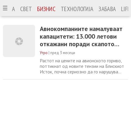
ОНИЈА
СВЕТ
БИЗНИС
ТЕХНОЛОГИЈА
ЗАБАВА
LIF
Авиокомпаниите намалуваат
капацитети: 13.000 летови
откажани поради скапото
гориво
Утро
|
пред 3 месеци
Растот на цените на авионското гориво,
поттикнат од новите тензии на Блискиот
Исток, почна сериозно да го нарушува
глобалниот авио-сообраќај, јавува
„Гардијан“, повикувајќи се на анализи на
„Цириум“. Само во текот на еден месец,
околу 13 илјади летови се повлечени од
распоредите ширум светот, што резултира
со губење на приближно два милиони
патнички