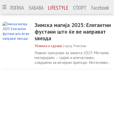
ЕХНОЛОГИЈА
ЗАБАВА
LIFESTYLE
СПОРТ
facebook
Зимска магија 2025: Елегантни
фустани што ќе ве направат
ѕвезда
Убавина и здравје
|
пред 9 месеци
Главни трендови за зимата 2025 Металик
материјали – сјајни и впечатливи,
совршени за вечерни пригоди. Интензивна
зелена – боја која доминира на модните
писти оваа сезона. Сјајни детали и
светкавци – додаваат луксузен и
женствен ефект на секој фустан. Класични
црвени нијанси – секогаш во тренд за
свечени пригоди. Како да ги носите?
Комбинирајте ги со