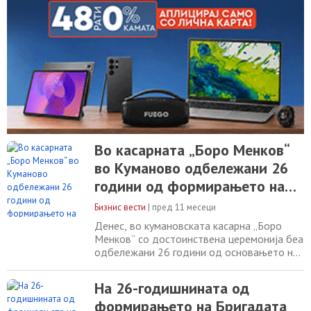
Во касарната „Боро Менков“
во Куманово одбележани 26
години од формирањето на
SEEBRIG
Бизнис вести
|
пред 11 месеци
Денес, во кумановската касарна „Боро
Менков“ со достоинствена церемонија беа
одбележани 26 години од основањето на
мултинационалната бригада SEEBRIG, како
дел од процесот на соработка меѓу
На 26-годишнината од
министерствата за одбрана на Југоисточна
формирањето на Бригадата
Европа (SEDM) – две значајни иницијативи