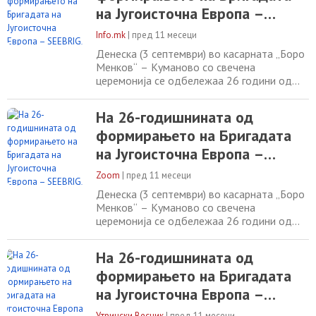
кои го зајакнуваат регионалниот
на Југоисточна Европа –
одбранбен дијалог и безбедносната
SEEBRIG, Мисајловски укажа
соработка во
Info.mk
|
пред 11 месеци
на нејзиното значење за
Денеска (3 септември) во касарната „Боро
регионалната безбедност
Менков“ – Куманово со свечена
церемонија се одбележаа 26 години од
формирањето на мултинационалната
бригада SEEBRIG како дел од Процесот на
На 26-годишнината од
соработка меѓу министерствата за
формирањето на Бригадата
одбрана на Југоисточна Европа (SEDM) –
две клучни иницијативи кои го
на Југоисточна Европа –
зацврстуваат регионалниот одбранбен
SEEBRIG, Мисајловски укажа
дијалог и безбедносната соработка
Zoom
|
пред 11 месеци
на нејзиното значење за
Денеска (3 септември) во касарната „Боро
регионалната безбедност
Менков“ – Куманово со свечена
церемонија се одбележаа 26 години од
формирањето на мултинационалната
бригада SEEBRIG како дел од Процесот на
На 26-годишнината од
соработка меѓу министерствата за
формирањето на Бригадата
одбрана на Југоисточна Европа (SEDM) –
две клучни иницијативи кои го
на Југоисточна Европа –
зацврстуваат регионалниот одбранбен
SEEBRIG, Мисајловски укажа
дијалог и безбедносната соработка
Утрински Весник
|
пред 11 месеци