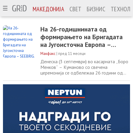
МАКЕДОНИЈА
СВЕТ
БИЗНИС
ТЕХНОЛО
На 26-годишнината од
формирањето на Бригадата
на Југоисточна Европа –
SEEBRIG, Мисајловски укажа
Макфакс
|
пред 11 месеци
на нејзиното значење за
Денеска (3 септември) во касарната „Боро
регионалната безбедност
Менков“ – Куманово со свечена
церемонија се одбележаа 26 години од
формирањето на мултинационалната
бригада SEEBRIG како дел од Процесот на
соработка меѓу министерствата за
одбрана на Југоисточна Европа (SEDM) –
две клучни иницијативи кои го
зацврстуваат регионалниот одбранбен
дијалог и безбедносната соработка