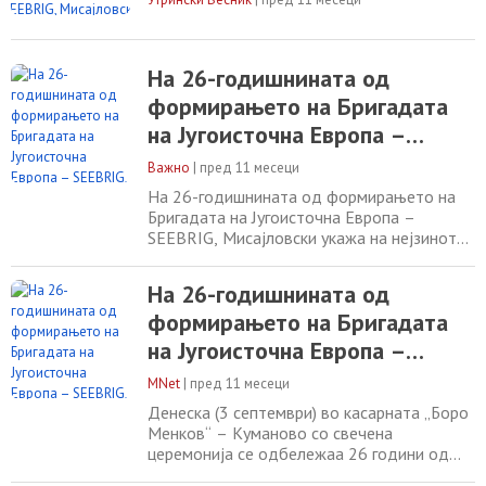
на нејзиното значење за
регионалната безбедност
На 26-годишнината од
формирањето на Бригадата
на Југоисточна Европа –
SEEBRIG, Мисајловски укажа
Важно
|
пред 11 месеци
на нејзиното значење за
На 26-годишнината од формирањето на
регионалната безбедност
Бригадата на Југоисточна Европа –
SEEBRIG, Мисајловски укажа на нејзиното
значење за регионалната безбедност
03.09.2025 Денеска (3 септември) во
На 26-годишнината од
касарната „Боро Менков“ – Куманово со
формирањето на Бригадата
свечена церемонија се одбележаа 26
години од формирањето на
на Југоисточна Европа –
мултинационалната бригада SEEBRIG како
SEEBRIG, Мисајловски укажа
дел од Процесот на соработка меѓу
MNet
|
пред 11 месеци
на нејзиното значење за
Денеска (3 септември) во касарната „Боро
регионалната безбедност
Менков“ – Куманово со свечена
церемонија се одбележаа 26 години од
формирањето на мултинационалната