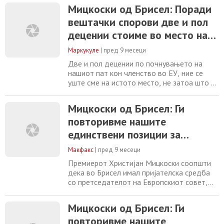
затоа проширувањето е најдобрата
Мицкоски од Брисел: Поради
инвестиција што можеме да ја направиме
вештачки спорови две и пол
денес за нашата иднина, порача
претседателот на Европскиот совет,
децении стоиме во место на
Антонио Кошта во обраќањето на
нашиот европски пат
Самитот за проширување
Маркукуле
|
пред 9 месеци
Две и пол децении по почнувањето на
нашиот пат кон членство во ЕУ, ние се
уште сме на истото место, не затоа што не
ги исполнуваме Копенхашките критериуми,
туку поради некои вештачки причини,
Мицкоски од Брисел: Ги
порача премиерот Христијан Мицкоски на
повторивме нашите
денешниот Самит за проширувањето во
Брисел, организиран од страна на
единствени позиции за
телевизијата Еуроњуз. Мицкоски
Македонија
потенцира дека земјава
Макфакс
|
пред 9 месеци
Премиерот Христијан Мицкоски соопшти
дека во Брисел имал пријателска средба
со претседателот на Европскиот совет,
Антонио Кошта. „Првата средба ја имавме
точно пред една година кога господинот
Мицкоски од Брисел: Ги
Кошта беше избран за претседател на
повторивме нашите
Европскиот совет и од тогаш до денеска