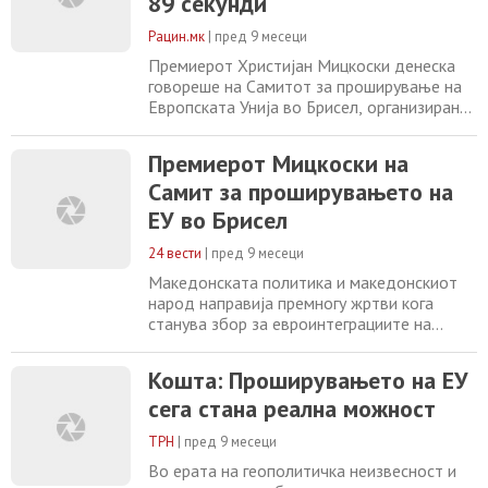
89 секунди
Рацин.мк
|
пред 9 месеци
Премиерот Христијан Мицкоски денеска
говореше на Самитот за проширување на
Европската Унија во Брисел, организиран
од телевизијата Euronews, каде што
учествуваа и претставници на ЕУ и на
Премиерот Мицкоски на
земјите кандидатки. Во своето обраќање,
Самит за проширувањето на
Мицкоски погрешно изјави дека „во време
на Преспанскиот договор било ветено
ЕУ во Брисел
членство во Европската Унија за 4 до 5
години“,
24 вести
|
пред 9 месеци
Македонската политика и македонскиот
народ направија премногу жртви кога
станува збор за евроинтеграциите на
земјата, порача денеска претседателот на
владата Христијан Мицкоски од самитот
Кошта: Проширувањето на ЕУ
во Брисел на кој учествуваат земји од
сега стана реална можност
Западен Балкан. За меѓусоседските односи
со Бугарија и населението кое се
ТРН
|
пред 9 месеци
декларира како Бугари во земјава,
Мицкоски истакна
Во ерата на геополитичка неизвесност и