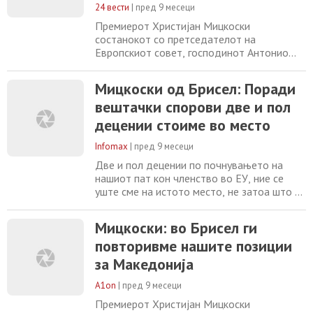
потенцира дека земјава
24 вести
|
пред 9 месеци
Премиерот Христијан Мицкоски
состанокот со претседателот на
Европскиот совет, господинот Антонио
Кошта, денеска во Брисел го оцени како
„пријателски и прилично продуктивен“, на
Мицкоски од Брисел: Поради
кој, како што изјави по сребдата
вештачки спорови две и пол
„апсолутно ги повторивме нашите
единствени позиции“. На средбата, како
децении стоиме во место
што информира Мицкоски, повторно било
разговарано за актуелните теми,
Infomax
|
пред 9 месеци
Две и пол децении по почнувањето на
нашиот пат кон членство во ЕУ, ние се
уште сме на истото место, не затоа што не
ги исполнуваме Копенхашките критериуми,
туку поради некои вештачки причини,
Мицкоски: во Брисел ги
порача премиерот Христијан Мицкоски на
повторивме нашите позиции
денешниот Самит за проширувањето во
Брисел, организиран од страна на
за Македонија
телевизијата Еуроњуз. Мицкоски
потенцира дека земјава
A1on
|
пред 9 месеци
Премиерот Христијан Мицкоски