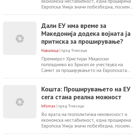
економска нестабилност, една проширена
Европска Унија значи побезбедна, посилна
и помирна Европа, дома и во светот, па
затоа проширувањето е најдобрата
инвестиција што можеме да ја направиме
Дали ЕУ има време за
денес за нашата иднина, порача
Македонија додека војната ја
претседателот на Европскиот совет,
притиска за проширување?
Антонио Кошта во обраќањето на
Самитот за проширување
Навалица
|
пред 9 месеци
Премиерот Христијан Мицкоски
попладнево во Брисел ќе учествува на
Самит за проширувањето на Европската
Унија во организација на телевизијата
Еуроњуз, кој е замислен како собир на кој
високи претставници на ЕУ и на земјите
Кошта: Проширувањето на ЕУ
кандидати за членство ќе разговараат за
сега стана реална можност
иднината на европската интеграција.
Станува збор за прв настан од ваков тип
Infomax
|
пред 9 месеци
на кој креаторите
Во ерата на геополитичка неизвесност и
економска нестабилност, една проширена
Европска Унија значи побезбедна, посилна
и помирна Европа, дома и во светот, па