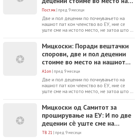
децении стоиме во место на
нашиот европски пат
Пост.мк
|
пред 9 месеци
Две и пол децении по почнувањето на
нашиот пат кон членство во ЕУ, ние се
уште сме на истото место, не затоа што не
ги исполнуваме Копенхашките критериуми,
туку поради некои вештачки причини,
Мицкоски: Поради вештачки
порача премиерот Христијан Мицкоски на
спорови, две и пол децении
денешниот Самит за проширувањето во
Брисел, организиран од страна на
стоиме во место на нашиот
телевизијата Еуроњуз. Мицкоски
европски пат
потенцира дека земјава
A1on
|
пред 9 месеци
Две и пол децении по почнувањето на
нашиот пат кон членство во ЕУ, ние се
уште сме на истото место, не затоа што не
ги исполнуваме Копенхашките критериуми,
туку поради некои вештачки причини,
Мицкоски од Самитот за
порача премиерот Христијан Мицкоски на
проширување на ЕУ: И по две
денешниот Самит за проширувањето во
Брисел, организиран од страна на
децении сѐ уште сме на
телевизијата Еуроњуз. Мицкоски
истата стартна линија и
потенцира дека земјава
ТВ 21
|
пред 9 месеци