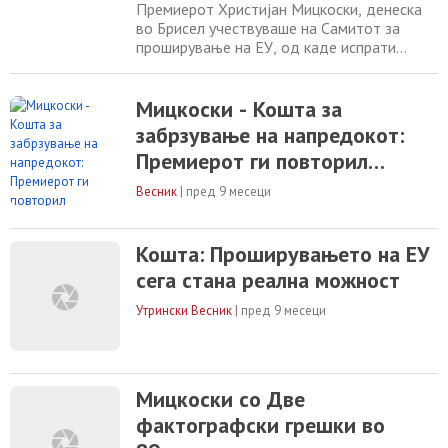
покрај бројните отстапки
Премиерот Христијан Мицкоски, денеска
во Брисел учествуваше на Самитот за
проширување на ЕУ, од каде испрати
порака дека Македонија и по две децении,
и натаму е на истата стартна линија, и
покрај бројните отстапки како промените
Мицкоски - Кошта за
на Уставот, името, знамето… „На Самитот
забрзување на напредокот:
за проширување на ЕУ во Брисел,
Премиерот ги повторил
организиран од Еуроњуз, говорев за
почетоците на
достоинствените позиции на
Весник
|
пред 9 месеци
Македонија
Кошта: Проширувањето на ЕУ
сега стана реална можност
Утрински Весник
|
пред 9 месеци
Мицкоски со Две
фактографски грешки во