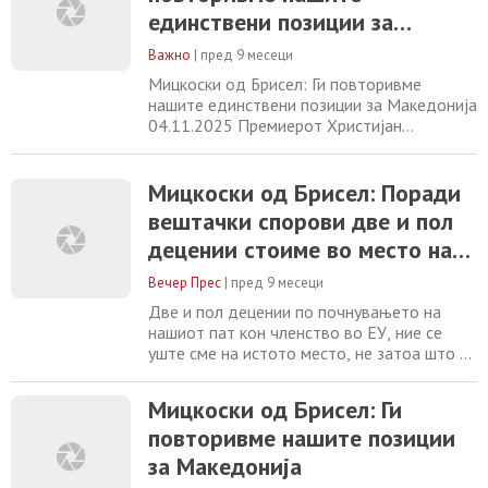
негуваме навистина пријателски и искрени
единствени позиции за
односи. Господинот Кошта е голем
Македонија
пријател
Важно
|
пред 9 месеци
Мицкоски од Брисел: Ги повторивме
нашите единствени позиции за Македонија
04.11.2025 Премиерот Христијан
Мицкоски соопшти дека во Брисел имал
пријателска средба со претседателот на
Европскиот совет, Антонио Кошта.
Мицкоски од Брисел: Поради
„Првата средба ја имавме точно пред
вештачки спорови две и пол
една година кога господинот Кошта беше
децении стоиме во место на
избран за претседател на Европскиот
совет и од тогаш до денеска
нашиот европски пат
Вечер Прес
|
пред 9 месеци
Две и пол децении по почнувањето на
нашиот пат кон членство во ЕУ, ние се
уште сме на истото место, не затоа што не
ги исполнуваме Копенхашките критериуми,
туку поради некои вештачки причини,
Мицкоски од Брисел: Ги
порача премиерот Христијан Мицкоски на
повторивме нашите позиции
денешниот Самит за проширувањето во
Брисел, организиран од страна на
за Македонија
телевизијата Еуроњуз. Мицкоски