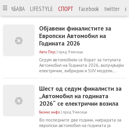
А
ЗАБАВА
LIFESTYLE
СПОРТ
facebook
twitter
в
Објавени финалистите за
Европски Автомобил на
Годината 2026
Авто Плус
|
пред 9 месеци
Седум автомобили се борат за титулата
Автомобил на Годината 2026, вклучувајќи
електрични, хибридни и SUV модели.
Финалната одлука ќе биде објавена во
јануари Трката за титулата Европски
Автомобил на Годината 2026 официјално
Шест од седум финалисти за
влезе во завршна фаза, откако жирито го
„Автомобил на годината
објави списокот од седум финалисти кои
2026“ се електрични возила
ќе се борат за една од најпрестижните
автомобилски
Бизнис инфо
|
пред 9 месеци
Во последните две години, наградата за
европски автомобил на годината ја