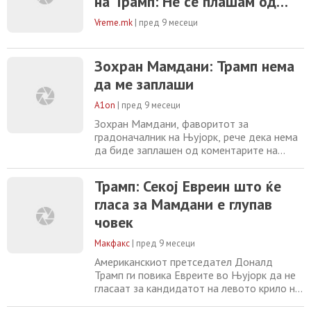
на Трамп: Не се плашам од
закани
Vreme.mk
|
пред 9 месеци
Зохран Мамдани: Трамп нема
да ме заплаши
A1on
|
пред 9 месеци
Зохран Мамдани, фаворитот за
градоначалник на Њујорк, рече дека нема
да биде заплашен од коментарите на
Доналд Трамп дека планира да ги намали
федералните средства за градот ако
Трамп: Секој Евреин што ќе
Мамдани победи. Мамдани рече дека „тие
гласа за Мамдани е глупав
закани ќе бидат третирани онака како што
заслужуваат, како зборови на
човек
претседателот, а не нужно како закон на
земјата“. Фаворитот на
Макфакс
|
пред 9 месеци
Американскиот претседател Доналд
Трамп ги повика Евреите во Њујорк да не
гласаат за кандидатот на левото крило на
Демократската партија, Зохран Мамдани,