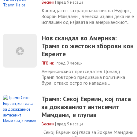
закани
Трамп на својата
Весник
|
пред 9 месеци
Кандидатот за градоначалник на Њујорк,
Зохран Мамдани , денеска изјави дека не е
исплашен од изјавата на американскиот
претседател Доналд Трамп дека ќе го
намали федералниот буџет за Њујорк
Нов скандал во Америка:
доколку неговиот фаворит, поранешниот
Трамп со жестоки зборови кон
гувернер на државата Њујорк, Ендру
Куомо, не победи на изборите за
Евреите
градоначалник. „Ќе ги третирам неговите
закани како што
ПРВ.мк
|
пред 9 месеци
Американскиот претседател Доналд
Трамп повторно предизвика политичка
бура, откако остро го нападна
демократскиот кандидат за
градоначалник на Њујорк, Зохран
Трамп: Секој Евреин, кој гласа
Мамдани, нарекувајќи го „докажан и
за докажаниот антисемит
самопрогласен мразител на Евреи“. Во
објава на неговата платформа Truth Social,
Мамдани, е глупав
Трамп напиша: „Секој Евреин што гласа за
Зохран Мамдани е глупав човек.“ Оваа
Весник
|
пред 9 месеци
„Секој Евреин кој гласа за Зохран Мамдани