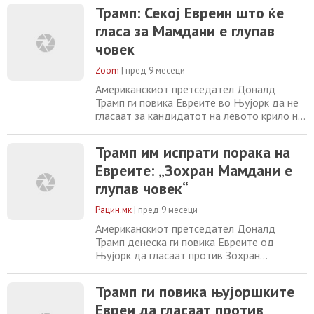
нарекувајќи го „докажан мразител на
Трамп: Секој Евреин што ќе
Евреите“. „Секој Евреин што ќе гласа за
гласа за Мамдани е глупав
Зохран Мамдани е глупaв човек!“, напиша
Трамп на својата платформа Truth Social,
човек
обвинувајќи го 34-годишниот кандидат
дека
Zoom
|
пред 9 месеци
Американскиот претседател Доналд
Трамп ги повика Евреите во Њујорк да не
гласаат за кандидатот на левото крило на
Демократската партија, Зохран Мамдани,
нарекувајќи го „докажан мразител на
Трамп им испрати порака на
Евреите“. „Секој Евреин што ќе гласа за
Евреите: „Зохран Мамдани е
Зохран Мамдани е глупaв човек!“, напиша
Трамп на својата платформа Truth Social,
глупав човек“
обвинувајќи го 34-годишниот кандидат
дека
Рацин.мк
|
пред 9 месеци
Американскиот претседател Доналд
Трамп денеска ги повика Евреите од
Њујорк да гласаат против Зохран
Мамдани, кандидатот на екстремното
левичарско крило на Демократската
Трамп ги повика њујоршките
партија, на изборите за градоначалник на
Евреи да гласаат против
градот. „Секој Евреин што гласа за Зохран