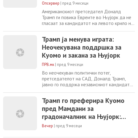
дека
Опсервер
|
пред 9 месеци
Американскиот претседател Доналд
Трамп ги повика Евреите во Њујорк да не
гласаат за кандидатот на левото крило на
Демократската партија, Зохран Мамдани,
нарекувајќи го „докажан мразител на
Трамп ја менува играта:
Евреите“. „Секој Евреин што ќе гласа за
Неочекувана поддршка за
Зохран Мамдани е глупaв човек!“, напиша
Трамп на својата платформа Truth Social,
Куомо и закана за Њујорк
обвинувајќи го 34-годишниот кандидат
дека
ПРВ.мк
|
пред 9 месеци
Во неочекуван политички потег,
претседателот на САД, Доналд Трамп,
јавно го поддржа независниот кандидат
Ендру Куомо во трката за градоначалник
на Њујорк — и тоа додека се заканува
Трамп го преферира Куомо
дека ќе го намали федералното
пред Мамдани за
финансирање на градот ако победи
левичарскиот фаворит Зохран Мамдани,
градоначалник на Њујорк:
пренесува Би-би-си. „Без разлика дали ви
Подобро лош демократ,
се допаѓа Куомо или не, немате
Вечер
|
пред 9 месеци
отколку комунист