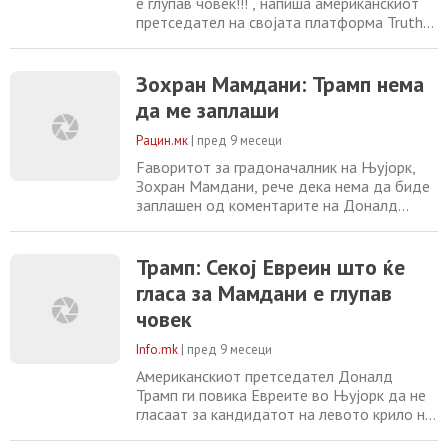
е глупав човек!!!“, напиша американскиот
претседател на својата платформа Truth
Social, оценувајќи дека главниот фаворит
на изборите „ги мрази Евреите“. Зохран
Мамдани , 34-годишен муслимански
Зохран Мамдани: Трамп нема
демократски социјалист роден во Уганда,
да ме заплаши
е страствен застапник на палестинската
кауза, а неговите ставови за Израел
Рацин.мк
|
пред 9 месеци
Fаворитoт за градоначалник на Њујорк,
Зохран Мамдани, рече дека нема да биде
заплашен од коментарите на Доналд
Трамп дека планира да го намали
федералното финансирање за градот ако
Мамдани победи. Мамдани рече дека „тие
Трамп: Секој Евреин што ќе
закани ќе бидат третирани онака како што
гласа за Мамдани е глупав
заслужуваат да бидат третирани, како
човек
зборови на претседателот, а не нужно
како закон на земјата“
Info.mk
|
пред 9 месеци
Американскиот претседател Доналд
Трамп ги повика Евреите во Њујорк да не
гласаат за кандидатот на левото крило на
Демократската партија, Зохран Мамдани,