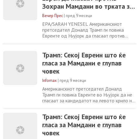
Мамдани, докажан и самопрогласен
Зохран Мамдани во трката за
мразител на Евреи, е глупав човек“, напиша
градоначалник
американскиот претседател
Вечер Прес
|
пред 9 месеци
EPA/SARAH YENESEL Американскиот
претседател Доналд Трамп ги повика
Евреите од Њујорк да гласаат против
Зохран Мамдани, кандидатот на
левичарските демократи, на изборите за
градоначалник на градот. „Секој Евреин кој
Трамп: Секој Евреин што ќе
гласа за Зохран Мамдани е глупав човек“,
гласа за Мамдани е глупав
напиша американскиот претседател на
човек
својата платформа Truth Social, тврдејќи
дека фаворитот „ги
Infomax
|
пред 9 месеци
Американскиот претседател Доналд
Трамп ги повика Евреите во Њујорк да не
гласаат за кандидатот на левото крило на
Демократската партија, Зохран Мамдани,
нарекувајќи го „докажан мразител на
Трамп: Секој Евреин што ќе
Евреите“. Секој Евреин што ќе гласа за
гласа за Мамдани е глупав
Зохран Мамдани е глупaв човек!“, напиша
Трамп на својата платформа Truth Social,
човек
обвинувајќи го 34-годишниот кандидат