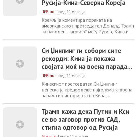
Русија-Кина-Северна Кореја
влијание на Кина, овој настан доаѓа во
време
ПРВ.мк
|
пред 11 месеци
Кремљ ја коментира пораката на
американскиот претседател Доналд Трамп
за наводен „заговор“ меѓу Русија, Кина и
Северна Кореја и изрази надеж дека
изјавата е дадена со иронија, изјави
помошникот на рускиот претседател Јуриј
Си Џинпинг ги собори сите
Ушаков за руските медиуми. – Кремљ се
рекорди: Кина ја покажа
надева дека објавата на Трамп на
својата моќ на воена парада
социјалните мрежи за наводен „заговор“
меѓу Русија, Кина
со Путин и Ким Џонг-ун
ПРВ.мк
|
пред 11 месеци
Кинескиот претседател Си Џинпинг
денеска ја предводеше најголемата воена
парада во историјата на Кина,
истовремено испраќајќи силна порака до
светот дека човештвото стои пред избор
Трамп кажа дека Путин и Кси
меѓу мир и војна. На плоштадот
се во заговор против САД,
Тијананмен, придружуван од рускиот
лидер Владимир Путин и
стигна одговор од Русија
севернокорејскиот лидер Ким Џонг-ун, Си
ги претстави воените способности и
Макфакс
|
пред 11 месеци