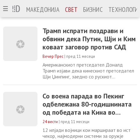
МАКЕДОНИЈА
СВЕТ
БИЗНИС
ТЕХНОЛОГИ
Трамп испрати поздрави и
обвини дека Путин, Шји и Ким
коваат заговор против САД
Вечер Прес
|
пред 11 месеци
Американскиот претседател Доналд
Трамп изјави дека кинескиот претседател
Шји Џинпинг, заедно со рускиот
претседател Владимир Путин и
севернокорејскиот лидер Ким Џонг Ун,
коваат заговор против САД. „Ве молам,
Со воена парада во Пекинг
пренесете ги моите најтопли поздрави до
одбележана 80-годишнината
Владимир Путин и Ким Џонг Ун додека
од победата на Кина во
ковате заговор против Соединетите
Американски Држави“, напиша Трамп
Втората светска војна
24 вести
|
пред 11 месеци
12 илјади војници кои маршираат во ист
чекор, најмодерни системи за оружје