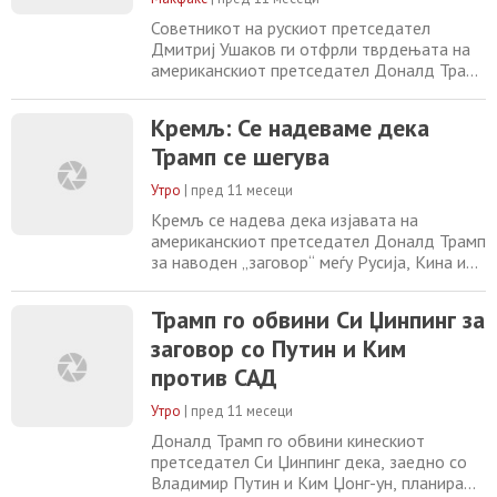
дипломатското
Советникот на рускиот претседател
Дмитриј Ушаков ги отфрли тврдењата на
американскиот претседател Доналд Трамп
дека Владимир Путин, Ким Џонг Ун и Кси
Џинпинг се во заговор против Америка.
Кремљ: Се надеваме дека
Кога започна воената парада во Пекинг,
Трамп се шегува
Трамп напиша на неговата социјална
мрежа: „Нека претседателот Кси и
Утро
|
пред 11 месеци
прекрасниот народ на Кина имаат голем и
траен ден на прослава
Кремљ се надева дека изјавата на
американскиот претседател Доналд Трамп
за наводен „заговор“ меѓу Русија, Кина и
Северна Кореја била дадена со иронија,
изјави помошникот на рускиот
Трамп го обвини Си Џинпинг за
претседател Јуриј Ушаков за руските
заговор со Путин и Ким
медиуми. Според Ушаков, лидерите на
Русија, Кина и Северна Кореја немале
против САД
намера да планираат заговор за време на
церемонијалните настани
Утро
|
пред 11 месеци
Доналд Трамп го обвини кинескиот
претседател Си Џинпинг дека, заедно со
Владимир Путин и Ким Џонг-ун, планира