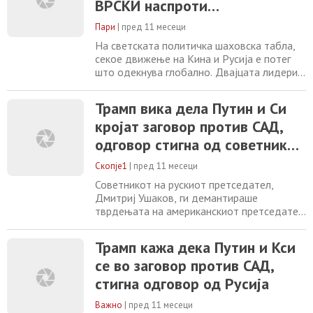
ВРСКИ наспроти
сила - вклучувајќи повеќе од 10.000 воени
предизвиците на САД
Пари
|
пред 11 месеци
На светската политичка шаховска табла,
секое движење на Кина и Русија е потег
што одекнува глобално. Двајцата лидери
– Си Џинпинг и Владимир Путин –
повторно се сретнаа, демонстрирајќи
Трамп вика дела Путин и Си
блискост и заедништво во време кога и
кројат заговор против САД,
двете држави се соочуваат со притисоци и
предизвици од Западот. „Стар пријател“ и
одговор стигна од советник
„драг пријател“ беа зборовите со кои се
на рускиот претседател
поздравија,
Скопје1
|
пред 11 месеци
Советникот на рускиот претседател,
Дмитриј Ушаков, ги демантираше
тврдењата на американскиот претседател
Доналд Трамп дека Владимир Путин, Ким
Јонг Ун и Си Џинпинг договараат заговор
Трамп кажа дека Путин и Кси
против САД. Трамп на својата мрежа Truth
се во заговор против САД,
Social напиша порака во која со иронија им
посака „убав и траен ден на прослава“ на
стигна одговор од Русија
кинескиот претседател и „народот на
Кина“,
Важно
|
пред 11 месеци