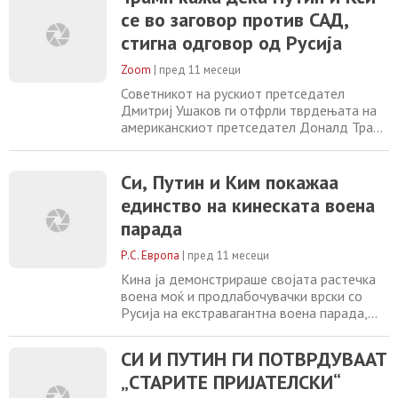
која ги „прозва“ кинескиот претседател Си
се во заговор против САД,
Џинпинг, рускиот претседател Владимир
Путин и севернокорејскиот лидер Ким
стигна одговор од Русија
Џонг Ун, кои беа заедно на парадата.
„Големото прашање
Zoom
|
пред 11 месеци
Советникот на рускиот претседател
Дмитриј Ушаков ги отфрли тврдењата на
американскиот претседател Доналд Трамп
дека Владимир Путин, Ким Џонг Ун и Кси
Џинпинг се во заговор против Америка.
Кога започна воената парада во Пекинг,
Си, Путин и Ким покажаа
Трамп напиша на неговата социјална
единство на кинеската воена
мрежа: „Нека претседателот Кси и
парада
прекрасниот народ на Кина имаат голем и
траен ден на прослава
Р.С. Европа
|
пред 11 месеци
Кина ја демонстрираше својата растечка
воена моќ и продлабочувачки врски со
Русија на екстравагантна воена парада,
наменета да го покаже статусот на
кинескиот претседател Си Џинпинг како
СИ И ПУТИН ГИ ПОТВРДУВААТ
лидер на алтернативен, незападен светски
„СТАРИТЕ ПРИЈАТЕЛСКИ“
поредок. Додека парадата на 3 септември
претстави слика за воена координација и