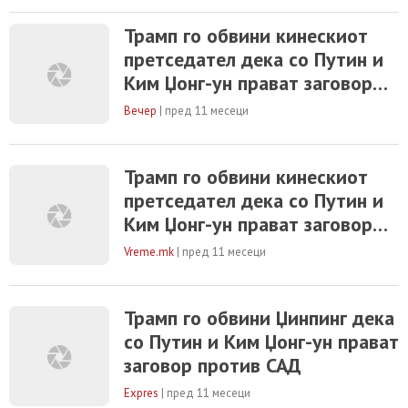
заговор против САД. Изјавата доаѓа за
време на големата воена парада во Кина
Трамп го обвини кинескиот
по повод Денот на победата, на која
претседател дека со Путин и
присуствуваа 26 светски лидери,
вклучувајќи ги Путин и Ким. „Пренесете ги
Ким Џонг-ун прават заговор
моите поздрави до Путин и Ким додека
против САД
заговорнички дејствувате
Вечер
|
пред 11 месеци
Трамп го обвини кинескиот
претседател дека со Путин и
Ким Џонг-ун прават заговор
против САД
Vreme.mk
|
пред 11 месеци
Трамп го обвини Џинпинг дека
со Путин и Ким Џонг-ун прават
заговор против САД
Expres
|
пред 11 месеци