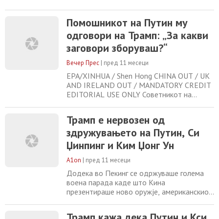
Помошникот на Путин му
одговори на Трамп: „За какви
заговори зборуваш?“
Вечер Прес
|
пред 11 месеци
EPA/XINHUA / Shen Hong CHINA OUT / UK
AND IRELAND OUT / MANDATORY CREDIT
EDITORIAL USE ONLY Советникот на
рускиот претседател, Јуриј Ушаков, ги
отфрли тврдењата на американскиот
Трамп е нервозен од
претседател Доналд Трамп дека
здружувањето на Путин, Си
Владимир Путин, Ким Џонг Ун и Шји
Џинпинг заговараат против Америка. На
Џинпинг и Ким Џонг Ун
почетокот на воената парада во Пекинг,
Трамп на мрежата Truth Social:
A1on
|
пред 11 месеци
Додека во Пекинг се одржуваше голема
воена парада каде што Кина
презентираше ново оружје, американскиот
претседател Доналд Трамп објави порака
на својата социјална мрежа „Вистина“ во
Трамп кажа дека Путин и Кси