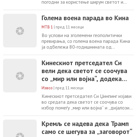
погодни за користење ширум светот и
пред сè - претседателот Си Џинпинг како
неоспорен моќник на балконот од портата
Голема воена парада во Кина
Тjeнанмен над џиновскиот портрет на
основачот на земјата, Мао Цетунг.. Овие
МТВ 1
|
пред 11 месеци
слики денеска го обиколуваат светот. 26
Во услови на зголемени геополитички
шефови на држави или влади од Азија,
превирања, со голема воена парада Кина
Блискиот
ја одбележа 80-годишнината од
капитулацијата на Јапонија во Втората
светска војна. Војската претстави ласерски
Кинескиот претседател Си
оружја, нуклеарен интерконтинентален
вели дека светот се соочува
балистички проектил, подводни дронови и
хиперсонични противбродски проектили.
со „мир или војна“, додека
Особено внимание привлекоа „роботските
Трамп тврди дека Пекинг кова
волци“, способни
Извоз
|
пред 11 месеци
заговор против САД
Кинескиот претседател Си Џинпинг изјави
во средата дека светот се соочува со
избор помеѓу „мир или војна“ и „дијалози
или конфронтација“, додека земјата е
домаќин на најголемата воена парада по
Кремљ се надева дека Трамп
повод 80-годишнината од крајот на
само се шегува за „заговорот“
Втората светска војна. Дизајниран да ја
проектира воената моќ и дипломатското