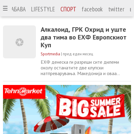
А
ЗАБАВА
LIFESTYLE
СПОРТ
facebook
twitter
в
Алкалоид, ГРК Охрид и уште
два тима во ЕХФ Европскиот
Куп
Sportmedia
|
пред еден месец
ЕХФ денеска ги разреши сите дилеми
околу останатите две клупски
натпреварувања. Македонија и оваа
година најмногу претставници ќе има во
ЕХФ Европскиот Куп, каде две години по
ред пехарот оди токму во рацете на
нашите екипи. Откако ГРК Охрид не доби
вајлд-карта за Европската лига, што пак не
е изненадување, овој тим ќе игра во ЕХФ
Европскиот Куп, каде