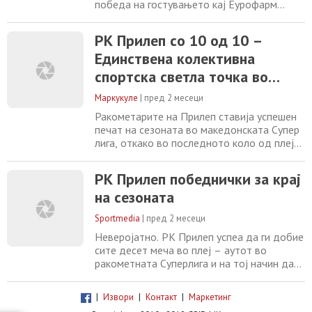
победа на гостувањето кај Еурофарм
Пелистер 2, славејќи со 28-24 во
последното коло од плеј-аутот. Дуелот во
РК Прилеп со 10 од 10 –
Битола беше пресметка на двата најдобри
Единствена колективна
тима во плеј-аутот, но Прилеп уште еднаш
потврди дека во овој дел од сезоната е
спортска светла точка во
најстабилниот и најдобриот состав.
градот, но со мизерни услови
Најдобар поединец
Маркукуле
|
пред 2 месеци
за тренинг и натпревари
Ракометарите на Прилеп ставија успешен
печат на сезоната во македонската Супер
лига, откако во последното коло од плеј-
аутот славеа на гостувањето кај Еурофарм
Пелистер 2 со 28-24. Во дуелот на двете
РК Прилеп победнички за крај
најдобро пласирани екипи во плеј-аут
на сезоната
фазата, прилепчани уште еднаш покажаа
зошто беа најконстантниот и
Sportmedia
|
пред 2 месеци
најквалитетен тим во овој дел од
натпреварувањето
Неверојатно. РК Прилеп успеа да ги добие
сите десет меча во плеј – аутот во
ракометната Суперлига и на тој начин да
стави крај на сезоната. Попладнево во
последниот меч, ракометарите на овој
|
Извори
|
Контакт
|
Маркетинг
тим славеа кај Пелистер 2 со 24:28 и тоа