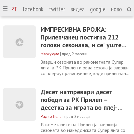
СПОРТ
facebook
twitter
видеа
google
ново
ИМПРЕСИВНА БРОЈКА:
Прилепчанец постигна 212
голови сезонава, и се’ уште
нема добиено повик за во
Маркукуле
|
пред 2 месеци
репрезентација
Заврши сезоната во ракометната Супер
лига, а РК Прилеп и оваа сезона ја заврши
со плеј-аут разигрување, каде прилепчани
беа супериорни и победија на сите 10
натпревари. Прилеп и следната сезона ќе
игра во најелитното ракометно друштво, а
Десет натпревари десет
амбициите и на клубот и на вљубениците
победи за РК Прилеп –
во ракометот во градот под Марковите
десетка за играта во плеј-
Кули се зголемуваат. Целта е наредната
аутот во македонската Супер
Радио Пела
|
пред 2 месеци
лига
Ракометарите на Прилеп ја завршија
сезоната во македонската Супер лига со