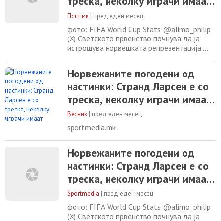
треска, неколку играчи имаат
кашлица и засипнатост
Пост.мк
|
пред еден месец
фото: FIFA World Cup Stats @alimo_philip
(X) Светското првенство почнува да ја
истрошува норвешката репрезентација.
Пред четвртфиналето против Англија во
сабота, неколку играчи се болни и имаат
Норвежаните погодени од
помали здравствени проблеми.
настинки: Странд Ларсен e со
Селекторот Столе Солбакен ги потврди
информациите за норвешките новинари.
треска, неколку играчи имаат
„Всушност, само Странд Ларсен имаше
кашлица и засипнатост
треска, но има и
Весник
|
пред еден месец
sportmedia.mk
Норвежаните погодени од
настинки: Странд Ларсен e со
треска, неколку играчи имаат
кашлица и засипнатост
Sportmedia
|
пред еден месец
фото: FIFA World Cup Stats @alimo_philip
(X) Светското првенство почнува да ја