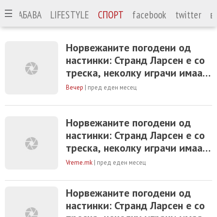
А
ЗАБАВА
LIFESTYLE
СПОРТ
facebook
twitter
в
Норвежаните погодени од
настинки: Странд Ларсен e со
треска, неколку играчи имаат
кашлица и засипнатост
Вечер
|
пред еден месец
Норвежаните погодени од
настинки: Странд Ларсен e со
треска, неколку играчи имаат
кашлица и засипнатост
Vreme.mk
|
пред еден месец
Норвежаните погодени од
настинки: Странд Ларсен e со