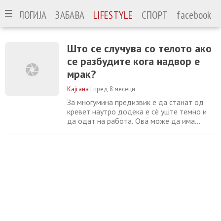
ЕХНОЛОГИЈА
ЗАБАВА
LIFESTYLE
СПОРТ
facebook
Што се случува со телото ако
се разбудите кога надвор е
мрак?
Кајгана
|
пред 8 месеци
За многумина предизвик е да станат од
кревет наутро додека е сè уште темно и
да одат на работа. Ова може да има
значително влијание врз вашето здравје.
„Кога постојано се будите во темница, од
вашето тело се бара да ги поништи некои
многу стари биолошки ритми. Светлината е
примарен регулатор на вашиот
циркадијален ритам, внатрешниот
часовник што му