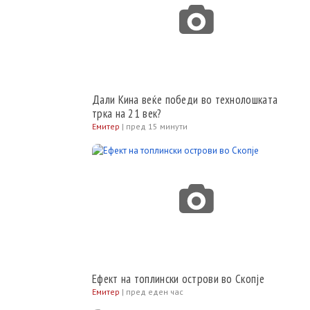
Дали Кина веќе победи во технолошката
трка на 21 век?
Емитер
|
пред 15 минути
Ефект на топлински острови во Скопје
Емитер
|
пред еден час