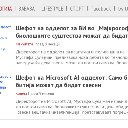
|
|
|
|
|
ОГИЈА
ЗАБАВА
LIFESTYLE
СПОРТ
facebook
twit
Шефот на одделот за ВИ во „Мајкрософ
биолошките суштества можат да бидат
Факултети
|
пред 9 месеци
Директорот на одделот за вештачка интелигенција на „
Мустафа Сулејман, предизвика нова дебата во техноло
наведувајќи дека свеста може да постои само кај биол
суштества. Во интервју за Си-ен-би-си, Сулејман рече д
обидите за создавање „свесна вештачка интелигенција“ 
Шефот на Microsoft AI одделот: Само 
повика истражувачите да не
битија можат да бидат свесни
Конект
|
пред 9 месеци
Директорот на Microsoft AI, Мустафа Сулајман изјави 
да постои само кај биолошките суштества и дека обид
„свесна вештачка интелигенција“ претставуваат погреш
развојот на технологијата. Директорот на одделот за 
интелигенција во Microsoft, Мустафа Сулајман, предиз