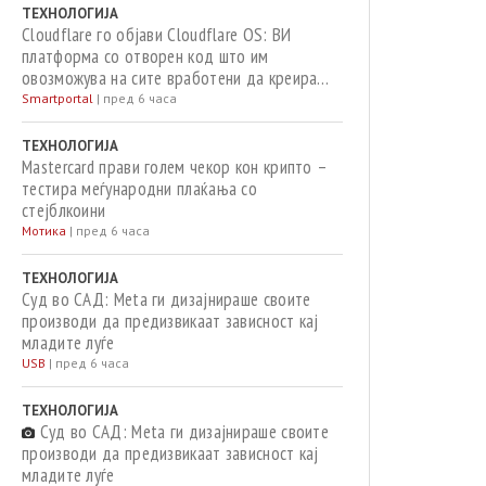
ТЕХНОЛОГИЈА
Cloudflare го објави Cloudflare OS: ВИ
платформа со отворен код што им
овозможува на сите вработени да креираат
апликации и автоматизации
Smartportal
|
пред 6 часа
ТЕХНОЛОГИЈА
Mastercard прави голем чекор кон крипто –
тестира меѓународни плаќања со
стејблкоини
Мотика
|
пред 6 часа
ТЕХНОЛОГИЈА
Суд во САД: Meta ги дизајнираше своите
производи да предизвикаат зависност кај
младите луѓе
USB
|
пред 6 часа
ТЕХНОЛОГИЈА
Суд во САД: Meta ги дизајнираше своите
производи да предизвикаат зависност кај
младите луѓе