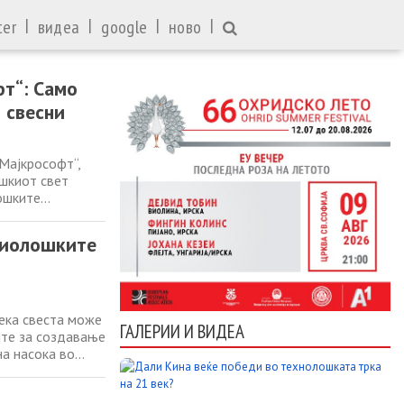
|
|
|
|
ter
видеа
google
ново
т“: Само
 свесни
Мајкрософт“,
шкиот свет
ошките
ека ги смета
за погрешни и ги
биолошките
дека свеста може
ГАЛЕРИИ И ВИДЕА
ите за создавање
на насока во
вештачка
вика нова дебата