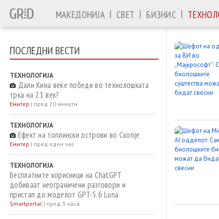
|
|
|
МАКЕДОНИЈА
СВЕТ
БИЗНИС
ТЕХНОЛ
ПОСЛЕДНИ ВЕСТИ
ТЕХНОЛОГИЈА
Дали Кина веќе победи во технолошката
трка на 21 век?
Емитер
|
пред 20 минути
ТЕХНОЛОГИЈА
Ефект на топлински острови во Скопје
Емитер
|
пред еден час
ТЕХНОЛОГИЈА
Бесплатните корисници на ChatGPT
добиваат неограничени разговори и
пристап до моделот GPT-5.6 Luna
Smartportal
|
пред 3 часа