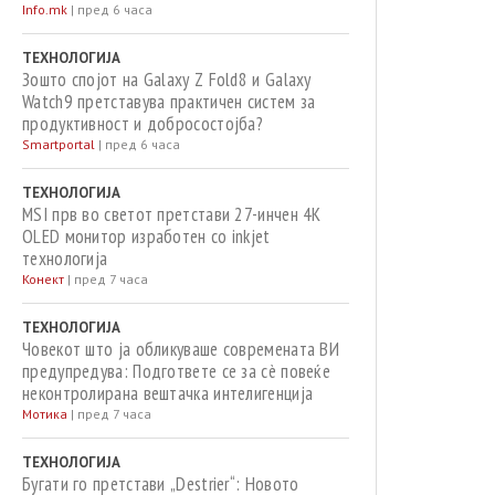
Info.mk
|
пред 6 часа
ТЕХНОЛОГИЈА
Зошто спојот на Galaxy Z Fold8 и Galaxy
Watch9 претставува практичен систем за
продуктивност и добросостојба?
Smartportal
|
пред 6 часа
ТЕХНОЛОГИЈА
MSI прв во светот претстави 27-инчен 4K
OLED монитор изработен со inkjet
технологија
Конект
|
пред 7 часа
ТЕХНОЛОГИЈА
Човекот што ја обликуваше современата ВИ
предупредува: Подгответе се за сè повеќе
неконтролирана вештачка интелигенција
Мотика
|
пред 7 часа
ТЕХНОЛОГИЈА
Бугати го претстави „Destrier“: Новото