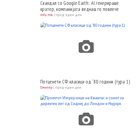
Скандал со Google Earth: AI генерираше
кратер, компанијата веднаш го повлече
Info.mk
|
пред еден ден
Потценети СФ класици од ‘80 години (тура 1)
Емитер
|
пред еден ден