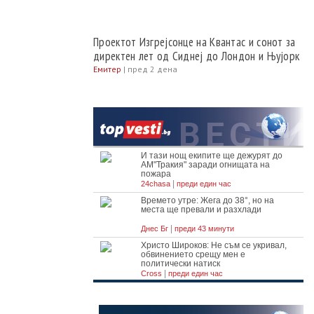
Проектот Изгрејсонце на Квантас и сонот за
директен лет од Сиднеј до Лондон и Њуjорк
Емитер
|
пред 2 дена