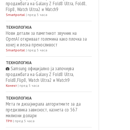
продажбата на Galaxy Z Fold8 Ultra, Fold8,
Flip8, Watch Ultra2 и Watch9
Smartportal
|
пред 5 часа
ТЕХНОЛОГИЈА
Нови детали за паметниот звучник на
OpenAI откриваат големина како плочка за
хокеј и лесна преносливост
Smartportal
|
пред 5 часа
ТЕХНОЛОГИЈА
Samsung официјално ја започнува
продажбата на Galaxy Z Fold8 Ultra,
Fold8,Flip8, Watch Ultra2 и Watch9
Конект
|
пред 5 часа
ТЕХНОЛОГИЈА
Мета ги дизајнирала алгоритмите за да
предизвика зависност, казнета со 567
милиони долари
ТРН
|
пред 5 часа