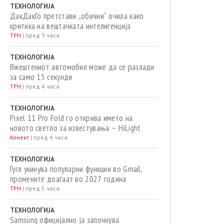
ТЕХНОЛОГИЈА
ДакДакГо претстави „обични“ очила како
критика на вештачката интелигенција
ТРН
|
пред 3 часа
ТЕХНОЛОГИЈА
Вжештениот автомобил може да се разлади
за само 15 секунди
ТРН
|
пред 4 часа
ТЕХНОЛОГИЈА
Pixel 11 Pro Fold го открива името на
новото светло за известувања – HiLight
Конект
|
пред 4 часа
ТЕХНОЛОГИЈА
Гугл укинува популарни функции во Gmail,
промените доаѓаат во 2027 година
ТРН
|
пред 5 часа
ТЕХНОЛОГИЈА
Samsung официјално ја започнува