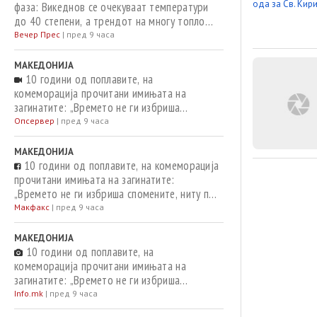
фаза: Викеднов се очекуваат температури
до 40 степени, а трендот на многу топло
време продолжува и следната седмица
Вечер Прес
|
пред 9 часа
МАКЕДОНИЈА
10 години од поплавите, на
комеморација прочитани имињата на
загинатите: „Времето не ги избриша
спомените, ниту пак ја намали тагата“
Опсервер
|
пред 9 часа
МАКЕДОНИЈА
10 години од поплавите, на комеморација
прочитани имињата на загинатите:
„Времето не ги избриша спомените, ниту пак
ја намали тагата“
Макфакс
|
пред 9 часа
МАКЕДОНИЈА
10 години од поплавите, на
комеморација прочитани имињата на
загинатите: „Времето не ги избриша
спомените, ниту пак ја намали тагата“
Info.mk
|
пред 9 часа