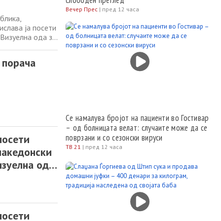
слободен преглед
Вечер Прес
|
пред 12 часа
блика,
слава ја посети
 Визуелна ода за
рното наследство
ност. Кураторот
 порача
Се намалува бројот на пациенти во Гостивар
– од болницата велат: случаите може да се
посети
поврзани и со сезонски вируси
ТВ 21
|
пред 12 часа
македонски
изуелна ода
посети