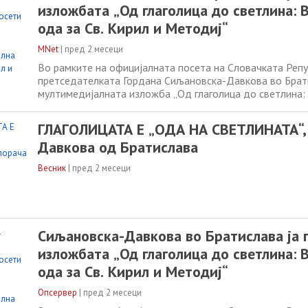
изложбата „Од глаголица до светлина: 
ода за Св. Кирил и Методиј“
MNet
|
пред 2 месеци
Во рамките на официјалната посета на Словачката Репу
претседателката Гордана Сиљановска-Давкова во Брати
мултимедијалната изложба „Од глаголица до светлина:
Св. Кирил и Методиј“, посветена на духовното и култу
на светите браќа Кирил и Методиј и словенската писме
ГЛАГОЛИЦАТА Е „ОДА НА СВЕТЛИНАТА“,
на изложбата, Кирил
Давкова од Братислава
Весник
|
пред 2 месеци
Сиљановска-Давкова во Братислава ја 
изложбата „Од глаголица до светлина: 
ода за Св. Кирил и Методиј“
Опсервер
|
пред 2 месеци