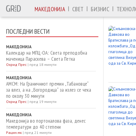
|
|
|
МАКЕДОНИЈА
СВЕТ
БИЗНИС
ТЕХНОЛ
ПОСЛЕДНИ ВЕСТИ
МАКЕДОНИЈА
Календар на МПЦ-ОА: Света преподобна
маченица Параскева – Света Петка
Охрид Прес
|
пред 18 минути
МАКЕДОНИЈА
АМСМ: На Граничниот премин „Табановце“
за влез, а на „Богородица“ за излез се чека
по околу 30 минути
Охрид Прес
|
пред 19 минути
МАКЕДОНИЈА
Македонија во портокалова фаза, денес
температури до 40 степени
Рацин.мк
|
пред 21 минути