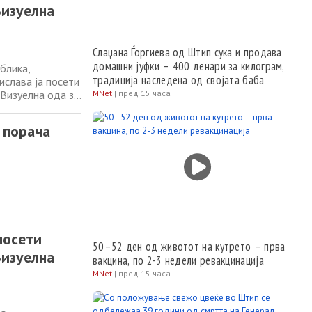
Визуелна
Слаџана Ѓоргиева од Штип сука и продава
домашни јуфки – 400 денари за килограм,
блика,
традиција наследена од својата баба
слава ја посети
 Визуелна ода за
MNet
|
пред 15 часа
рното наследство
ност. Кураторот
 порача
посети
50–52 ден од животот на кутрето – прва
Визуелна
вакцина, по 2-3 недели ревакцинација
MNet
|
пред 15 часа