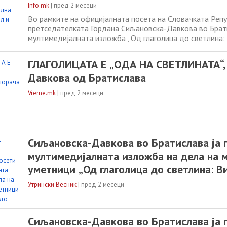
Info.mk
|
пред 2 месеци
Во рамките на официјалната посета на Словачката Репу
претседателката Гордана Сиљановска-Давкова во Брати
мултимедијалната изложба „Од глаголица до светлина:
Св. Кирил и Методиј“, посветена на духовното и култу
на светите браќа Кирил и Методиј и словенската писме
ГЛАГОЛИЦАТА Е „ОДА НА СВЕТЛИНАТА“,
на изложбата, Кирил
Давкова од Братислава
Vreme.mk
|
пред 2 месеци
Сиљановска-Давкова во Братислава ја 
мултимедијалната изложба на дела на 
уметници „Од глаголица до светлина: В
за Св. Кирил и Методиј”
Утрински Весник
|
пред 2 месеци
Сиљановска-Давкова во Братислава ја 