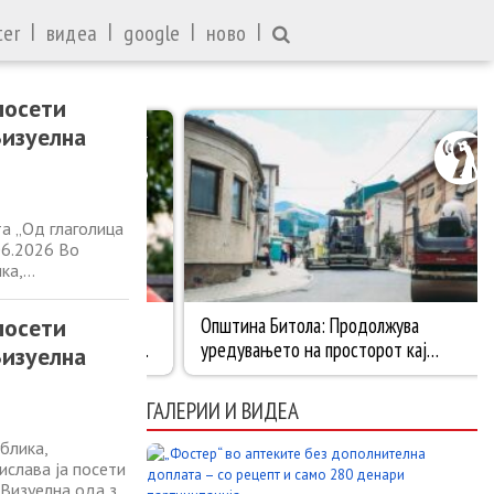
|
|
|
|
ter
видеа
google
ново
посети
Визуелна
а „Од глаголица
06.2026 Во
ка,
слава ја посети
 Визуелна ода за
посети
Визуелна
ГАЛЕРИИ И ВИДЕА
блика,
слава ја посети
 Визуелна ода за