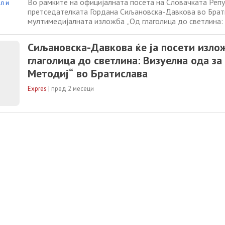
Во рамките на официјалната посета на Словачката Репу
претседателката Гордана Сиљановска-Давкова во Брати
мултимедијалната изложба „Од глаголица до светлина:
Св. Кирил и Методиј“, посветена на духовното и култу
на светите браќа Кирил и Методиј и словенската писме
Сиљановска-Давкова ќе ја посети изло
на изложбата, Кирил
глаголица до светлина: Визуелна ода за
Методиј“ во Братислава
Expres
|
пред 2 месеци