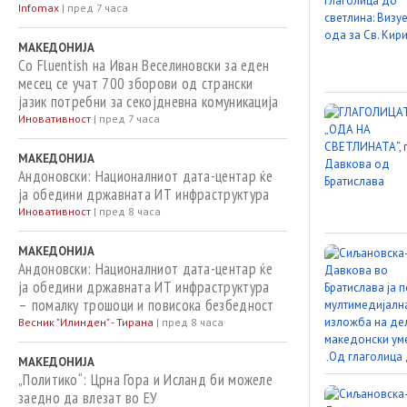
Infomax
|
пред 7 часа
МАКЕДОНИЈА
Со Fluentish на Иван Веселиновски за еден
месец се учат 700 зборови од странски
јазик потребни за секојдневна комуникација
Иновативност
|
пред 7 часа
МАКЕДОНИЈА
Андоновски: Националниот дата-центар ќе
ја обедини државната ИТ инфраструктура
Иновативност
|
пред 8 часа
МАКЕДОНИЈА
Андоновски: Националниот дата-центар ќе
ја обедини државната ИТ инфраструктура
– помалку трошоци и повисока безбедност
Весник "Илинден" - Тирана
|
пред 8 часа
МАКЕДОНИЈА
„Политико“: Црна Гора и Исланд би можеле
заедно да влезат во ЕУ