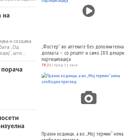
рното наследство
ност. Кураторот
 на
нува и создава
„Фостер“ во аптеките без дополнителна
бата „Од
доплата – со рецепт и само 280 денари
одиј“, што
ја посети во
партиципација
тислава
ТВ 21
|
пред 11 часа
 порача
посети
Визуелна
Празни ходници, а во „Мој термин“ нема