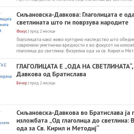
Св. Кирил и Методиј“, посветена на духовното и култу
на светите браќа Кирил и Методиј и словенската писме
Сиљановска-Давкова: Глаголицата е ода
на изложбата, Кирил
светлината што ги поврзува народите
Фокус
|
пред 2 месеци
Глаголицата како живо културно наследство што обеди
современи уметнички вредности е во фокусот на излож
глаголица до светлина: Визуелна ода за св. Кирил и Мет
претседателката Гордана Сиљановска-Давкова денеска 
Националниот центар за култура и образование во Бра
ГЛАГОЛИЦАТА Е „ОДА НА СВЕТЛИНАТА“,
потенцирајќи ја нејзината улога во надминување
Давкова од Братислава
Вечер
|
пред 2 месеци
Сиљановска-Давкова во Братислава ја 
изложбата „Од глаголица до светлина: 
ода за Св. Кирил и Методиј“