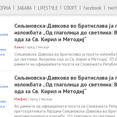
|
|
|
|
|
ОГИЈА
ЗАБАВА
LIFESTYLE
СПОРТ
facebook
twit
Сиљановска-Давкова во Братислава ја 
изложбата „Од глаголица до светлина: 
ода за Св. Кирил и Методиј“
Важно
|
пред 2 месеци
Сиљановска-Давкова во Братислава ја посети изложбат
до светлина: Визуелна ода за Св. Кирил и Методиј“ 03.
рамките на официјалната посета на Словачката Републи
претседателката Гордана Сиљановска-Давкова во Брати
мултимедијалната изложба „Од глаголица до светлина:
Сиљановска-Давкова во Братислава ја 
Св. Кирил и Методиј“, посветена
изложбата „Од глаголица до светлина: 
ода за Св. Кирил и Методиј“
Макфакс
|
пред 2 месеци
Во рамките на официјалната посета на Словачката Репу
претседателката Гордана Сиљановска-Давкова во Брати
мултимедијалната изложба „Од глаголица до светлина: