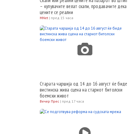
Скапи или реални цените на пазарот во Штип
– купувачите велат скапи, продавачите дека
цените се реални
MNet
|
пред 15 часа
Старата чаршија од 14 до 16 август ќе биде
вистинска жива сцена на стариот битолски
боемски живот
Вечер Прес
|
пред 17 часа