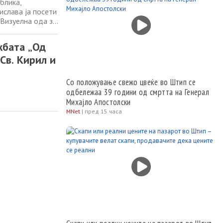
блика,
слава ја посети
 Визуелна ода за
рното наследство
ност. Кураторот
жбата „Од
 Св. Кирил и
Со положување свежо цвеќе во Штип се
одбележаа 39 години од смртта на Генерал
Михајло Апостолски
MNet
|
пред 15 часа