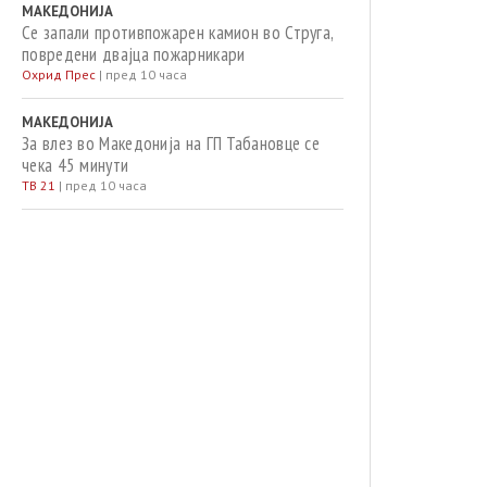
МАКЕДОНИЈА
Се запали противпожарен камион во Струга,
повредени двајца пожарникари
Охрид Прес
|
пред 10 часа
МАКЕДОНИЈА
За влез во Македонија на ГП Табановце се
чека 45 минути
ТВ 21
|
пред 10 часа