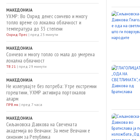
МАКЕДОНИЈА
УХМР: Во Охрид денес сончево и многу
топло време со локална облачност и
температура до 35 степени
Охрид Прес
|
пред 23 минути
МАКЕДОНИЈА
Сончево и многу топло со мала до умерена
локална облачност
ТВ 21
|
пред 29 минути
МАКЕДОНИЈА
Не излегувајте без потреба: Утре екстремни
горештини, УХМР активира портокалов
аларм
ПРВ.мк
|
пред 7 часа
МАКЕДОНИЈА
Сиљановска Давкова на Свечената
академија во Вевчани: За мене Вевчани е
синоним за Република