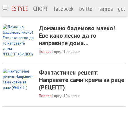
А
LIFESTYLE
СПОРТ
facebook
twitter
видеа
goog
Домашно бадемово млеко!
Еве како лесно да го
направите дома
(РЕЦЕПТ+ВИДЕО)
Попара
|
пред 10 месеци
Фантастичен рецепт:
Направете сами крема за раце
(РЕЦЕПТ)
Попара
|
пред 10 месеци