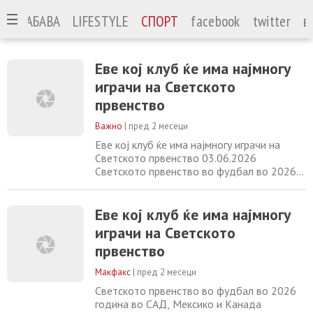
А
ЗАБАВА
LIFESTYLE
СПОРТ
facebook
twitter
в
Еве кој клуб ќе има најмногу
играчи на Светското
првенство
Важно
|
пред 2 месеци
Еве кој клуб ќе има најмногу играчи на
Светското првенство 03.06.2026
Светското првенство во фудбал во 2026
година во САД, Мексико и Канада
започнува на 11 јуни,, а ќе заврши на 19
јули. Според студијата на бразилскиот
Еве кој клуб ќе има најмногу
весник „О Глобо“, која анализирала
играчи на Светското
податоци за 1.248 поканети играчи,
првенство
Манчестер Сити е на врвот на листата на
клубови со најмногу претставници
Макфакс
|
пред 2 месеци
Светското првенство во фудбал во 2026
година во САД, Мексико и Канада