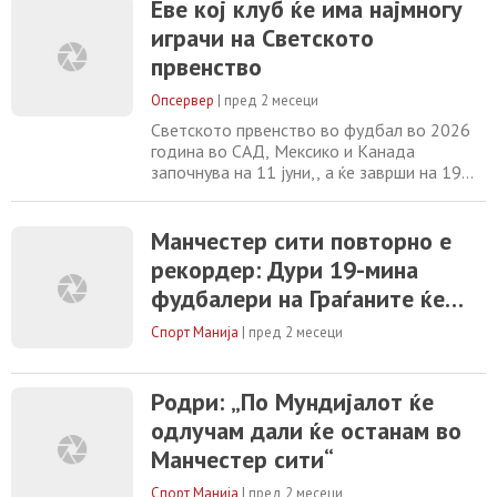
Еве кој клуб ќе има најмногу
податоци за 1.248 поканети играчи,
играчи на Светското
Манчестер Сити е на врвот на листата на
клубови со најмногу претставници на
првенство
турнирот. Победникот на два англиски
купа испраќа дури
Опсервер
|
пред 2 месеци
Светското првенство во фудбал во 2026
година во САД, Мексико и Канада
започнува на 11 јуни,, а ќе заврши на 19
јули. Според студијата на бразилскиот
весник „О Глобо“, која анализирала
податоци за 1.248 поканети играчи,
Манчестер сити повторно е
Манчестер Сити е на врвот на листата на
рекордер: Дури 19-мина
клубови со најмногу претставници на
фудбалери на Граѓаните ќе
турнирот. Победникот на два англиски
купа испраќа дури
играат на Мундијалот
Спорт Манија
|
пред 2 месеци
Родри: „По Мундијалот ќе
одлучам дали ќе останам во
Манчестер сити“
Спорт Манија
|
пред 2 месеци