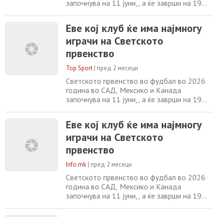
започнува на 11 јуни,, а ќе заврши на 19
јули. Според студијата на бразилскиот
весник „О Глобо“, која анализирала
Еве кој клуб ќе има најмногу
податоци за 1.248 поканети играчи,
играчи на Светското
Манчестер Сити е на врвот на листата на
клубови со најмногу претставници на
првенство
турнирот. Победникот на два англиски
купа испраќа дури
Top Sport
|
пред 2 месеци
Светското првенство во фудбал во 2026
година во САД, Мексико и Канада
започнува на 11 јуни,, а ќе заврши на 19
јули. Според студијата на бразилскиот
весник „О Глобо“, која анализирала
Еве кој клуб ќе има најмногу
податоци за 1.248 поканети играчи,
играчи на Светското
Манчестер Сити е на врвот на листата на
клубови со најмногу претставници на
првенство
турнирот. Победникот на два англиски
купа испраќа дури
Info.mk
|
пред 2 месеци
Светското првенство во фудбал во 2026
година во САД, Мексико и Канада
започнува на 11 јуни,, а ќе заврши на 19
јули. Според студијата на бразилскиот
весник „О Глобо“, која анализирала