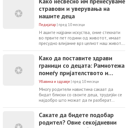
Како несвесно им пренесуваме
каде што одлично се забавува, таквите
стравови и уверувања на
ситуации често доведуваат до фрустрации
и силни емоции – од двете страни. Но,
нашите деца
советничката за родителство д-р Челси
Хауг-Завалета
Педијатар
|
пред 10 месеци
Н ашите најрани искуства, оние стекнати
во првите пет години од животот, имаат
пресудно влијание врз целиот наш живот.
Раните доживувања го обликуваат нашето
разбирање на светот и начинот на кој тој
Како да поставите здрави
функционира, а од нив произлегуваат
граници со децата: Рамнотежа
наративи кои ги создаваат нашите
доживотни уверувања и очекувања,
помеѓу пријателството и
пишува Psychology Today .
авторитетот
Психотерапевтот Еван Шопер
Убавина и здравје
|
пред 10 месеци
Многу родители навистина сакаат да
бидат блиски со своите деца, трудејќи се
најдобро што можат да ги разберат
нивните потреби и проблеми, но во исто
време многу добро знаат колку е важно да
Сакате да бидете подобар
поставуваат (и почитуваат) правила. Затоа
родител? Овие секојдневни
е важно да се напомене на почетокот
дека поставувањето здрави граници со