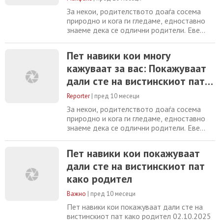
За некои, родителството доаѓа сосема
природно и кога ги гледаме, едноставно
знаеме дека се одлични родители. Еве
како можеме да ги препознаеме. Семејниот
психотерапевт Мелани Мекграт сподели
Пет навики кои многу
со YourTango кои пет работи што ги прават
кажуваат за вас: Покажуваат
родителите можат да откријат дека сме
на вистинскиот пат кога станува збор за
дали сте на вистинскиот пат
родителството. Еве ги 5-те едноставни
како родител
навики
Reporter
|
пред 10 месеци
За некои, родителството доаѓа сосема
природно и кога ги гледаме, едноставно
знаеме дека се одлични родители. Еве
како можеме да ги препознаеме. Семејниот
психотерапевт Мелани Мекграт сподели
Пет навики кои покажуваат
со YourTango кои пет работи што ги прават
дали сте на вистинскиот пат
родителите можат да откријат дека сме
на вистинскиот пат кога станува збор за
како родител
родителството. Еве ги 5-те едноставни
навики
Важно
|
пред 10 месеци
Пет навики кои покажуваат дали сте на
вистинскиот пат како родител 02.10.2025