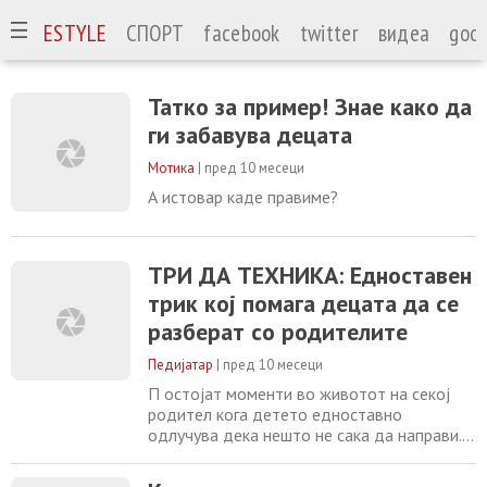
А
LIFESTYLE
СПОРТ
facebook
twitter
видеа
goog
Татко за пример! Знае како да
ги забавува децата
Мотика
|
пред 10 месеци
А истовар каде правиме?
ТРИ ДА ТЕХНИКА: Едноставен
трик кој помага децата да се
разберат со родителите
Педијатар
|
пред 10 месеци
П остојат моменти во животот на секој
родител кога детето едноставно
одлучува дека нешто не сака да направи.
Без разлика дали се работи за станување
наутро за училиште или напуштање на парк