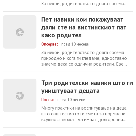
За некои, родителството доаѓа сосема
природно и кога ги гледаме, едноставно
знаеме дека се одлични родители. Еве
Пет навики кои покажуваат
како можеме да ги препознаеме. Семејниот
дали сте на вистинскиот пат
психотерапевт Мелани Мекграт сподели
со YourTango кои пет работи што ги прават
како родител
родителите можат да откријат дека сме
на
Опсервер
|
пред 10 месеци
За некои, родителството доаѓа сосема
природно и кога ги гледаме, едноставно
знаеме дека се одлични родители. Еве
како можеме да ги препознаеме. Семејниот
психотерапевт Мелани Мекграт сподели
со YourTango кои пет работи што ги прават
Три родителски навики што ги
родителите можат да откријат дека сме
уништуваат децата
на вистинскиот пат кога станува збор за
родителството. Еве ги 5-те едноставни
Пост.мк
|
пред 10 месеци
навики
Многу практики на воспитување на деца
што општеството ги смета за нормални,
всушност можат да имаат долгорочни
негативни ефекти врз емоционалниот и
физичкиот развој на детето. Добро