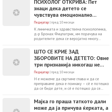
познатиот психијатар Габор Мате
ПСИХОЛОГ ОТКРИВА: Пет
предупредува дека родителите често се
знаци дека детето се
водени од совети и методи што ги
чувствува емоционално
потиснуваат природните потреби на
децата, со што несвесно го оштетуваат
безбедно – и дека вие
Педијатар
|
пред 10 месеци
правите добра работа
К линичката и здравствена психологинка,
д-р Бронах Фицпатрик, им порачува на
родителите дека се веројатно многу
подобри во својата родителска улога
отколку што мислат. Таа ги истакна
ШТО СЕ КРИЕ ЗАД
клучните знаци преку кои може да се
ЗБОРОВИТЕ НА ДЕТЕТО: Овие
препознае дали детето се чувствува
емоционално безбедно, и своите
три признанија никогаш не
набљудувања, засновани на долгогодишна
треба да ги игнорирате
пракса. Темелот на здравиот
Педијатар
|
пред 10 месеци
Н е можеме да свртиме глава и да се
преправаме дека е поинаку – сè е потешко
да се биде дете, и сè е потешко да се
биде родител. Една од причините за тоа
се случувањата меѓу самите деца. Знаеме
Мајка го праша таткото дали
дека времињата се сменија и дека денес е
може да ја причува ќерката, а
потешко за сите вклучени во