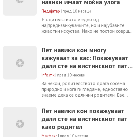
навики имаат моќна улога
децата не е казна – туку клуч за
развивање на
Педијатар
|
пред 10 месеци
Р одителството е едно од
најпредизвикувачките, но и најубавите
животни искуства. Иако не постои совршен
рецепт или универзално решение,
одредени модели на однесување
природно им помагаат на родителите да
Пет навики кои многу
бидат успешни во својата улога.
кажуваат за вас: Покажуваат
Психолозите и експертите нагласуваат
дали сте на вистинскиот пат
дека едноставните, секојдневни навики
можат да имаат силно и долготрајно
како родител
Info.mk
|
пред 10 месеци
влијание
За некои, родителството доаѓа сосема
природно и кога ги гледаме, едноставно
знаеме дека се одлични родители. Еве
како можеме да ги препознаеме. Семејниот
психотерапевт Мелани Мекграт сподели
Пет навики кои покажуваат
со YourTango кои пет работи што ги прават
дали сте на вистинскиот пат
родителите можат да откријат дека сме
на вистинскиот пат кога станува збор за
како родител
родителството. Еве ги 5-те едноставни
навики
Макфакс
|
пред 10 месеци