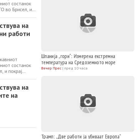
аниот состанок
О во Брисел, и
решение за
присуствуваше на
ствува на
ни работи
Шпанија „гори“: Измерена екстремна
ржавниот
температура на Средоземното море
аниот состанок
Вечер Прес
|
пред 10 часа
, и покрај
 војната во
ноци со
ствува на
ите на
Трамп: „Две работи ја убиваат Европа“