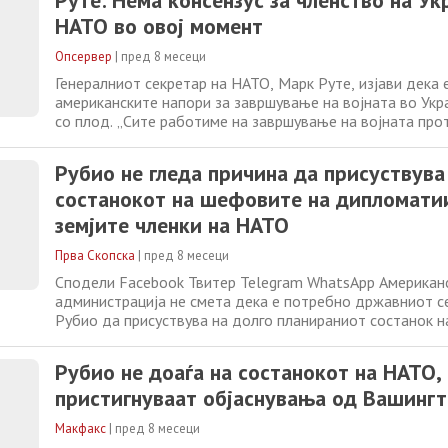
Руте: Нема консензус за членство на Ук
соседи. Руте истакна
НАТО во овој момент
Опсервер
|
пред 8 месеци
Генералниот секретар на НАТО, Марк Руте, изјави дека 
американските напори за завршување на војната во Укр
со плод. „Сите работиме на завршување на војната про
праведен и траен мир. Ги поздравуваме напорите на Со
Американски Држави и сум убеден дека овие напори ќе
Рубио не гледа причина да присуствува
во Европа“, рече Руте
состанокот на шефовите на дипломати
земјите членки на НАТО
Прва Скопска
|
пред 8 месеци
Сподели Facebook Твитер Telegram WhatsApp Американ
администрација не смета дека е потребно државниот с
Рубио да присуствува на долго планираниот состанок 
дипломатиите на земјите членки на НАТО во Брисел, и п
актуелните разговори за потенцијално мировно решение
Рубио не доаѓа на состанокот на НАТО,
Украина, јави ДПА. „Секретарот Рубио
пристигнуваат објаснувања од Вашинг
Макфакс
|
пред 8 месеци