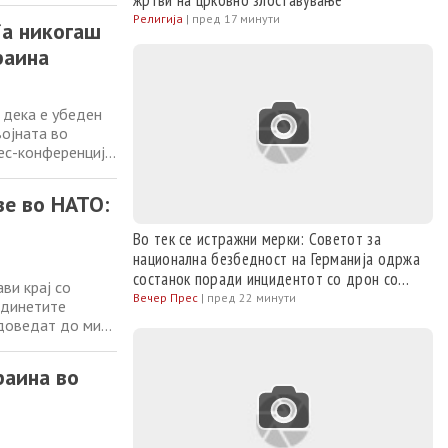
жртви на црковно злоставување
 доведат до мир
Религија
|
пред 17 минути
ја никогаш
раина
 дека е убеден
ојната во
рес-конференција
ел, Руте
ирање на
зе во НАТО:
Во тек се истражни мерки: Советот за
национална безбедност на Германија одржа
состанок поради инцидентот со дрон со
ви крај со
експлозиви на аеродромот во Лајпциг
Вечер Прес
|
пред 22 минути
единетите
 доведат до мир
нокот на
тавникот на
раина во