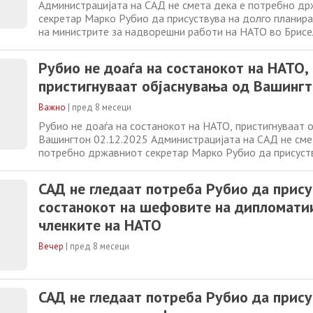
Администрацијата на САД не смета дека е потребно д
секретар Марко Рубио да присуствува на долго планир
на министрите за надворешни работи на НАТО во Брисел
тековните разговори за потенцијално мирно решение за
Украина. „Рубио веќе присуствуваше на десетици соста
Рубио не доаѓа на состанокот на НАТО,
сојузниците на НАТО и би било сосема нереално
пристигнуваат објаснувања од Вашинг
Важно
|
пред 8 месеци
Рубио не доаѓа на состанокот на НАТО, пристигнуваат 
Вашингтон 02.12.2025 Администрацијата на САД не сме
потребно државниот секретар Марко Рубио да присуст
планираниот состанок на министрите за надворешни ра
Брисел, и покрај тековните разговори за потенцијално 
САД не гледаат потреба Рубио да прису
војната во Украина. „Рубио
состанокот на шефовите на дипломати
членките на НАТО
Вечер
|
пред 8 месеци
САД не гледаат потреба Рубио да прису