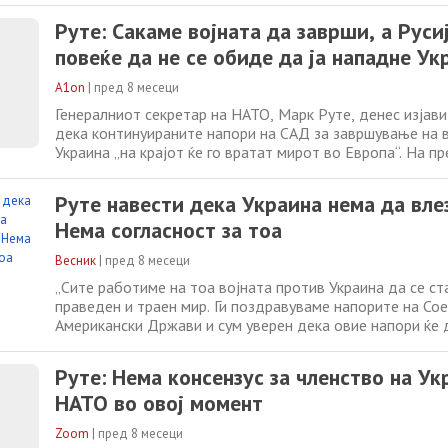
Американски Држави и сум убеден дека овие напори ќе
Руте: Сакаме војната да заврши, а Руси
во Европа“, рече Руте
повеќе да не се обиде да ја нападне Ук
A1on
|
пред 8 месеци
Генералниот секретар на НАТО, Марк Руте, денес изјави
дека континуираните напори на САД за завршување на в
Украина „на крајот ќе го вратат мирот во Европа“. На п
пред утрешниот министерски состанок на НАТО во Брис
повторно ја критикуваше Русија за „систематско таргет
Руте навести дека Украина нема да вле
цивилната инфраструктура“ во
Нема согласност за тоа
Весник
|
пред 8 месеци
„Сите работиме на тоа војната против Украина да се ста
праведен и траен мир. Ги поздравуваме напорите на Со
Американски Држави и сум уверен дека овие напори ќе
во Европа“, рече Руте на прес-конференција пред соста
министрите за надворешни работи на НАТО утре. Претс
Руте: Нема консензус за членство на Ук
американскиот претседател Доналд
НАТО во овој момент
Zoom
|
пред 8 месеци