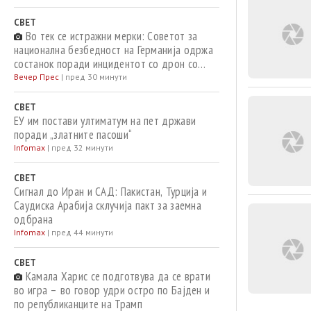
СВЕТ
Во тек се истражни мерки: Советот за
национална безбедност на Германија одржа
состанок поради инцидентот со дрон со
експлозиви на аеродромот во Лајпциг
Вечер Прес
|
пред 30 минути
СВЕТ
ЕУ им постави ултиматум на пет држави
поради „златните пасоши“
Infomax
|
пред 32 минути
СВЕТ
Сигнал до Иран и САД: Пакистан, Турција и
Саудиска Арабија склучија пакт за заемна
одбрана
Infomax
|
пред 44 минути
СВЕТ
Камала Харис се подготвува да се врати
во игра – во говор удри остро по Бајден и
по републиканците на Трамп