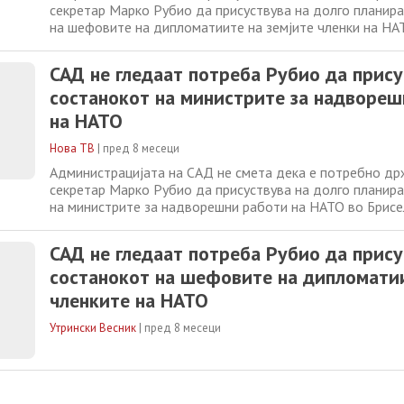
секретар Марко Рубио да присуствува на долго планир
на шефовите на дипломатиите на земјите членки на НАТ
покрај актуелните разговори за потенцијално мировно 
војната во Украина, јави ДПА. „Секретарот Рубио веќе 
САД не гледаат потреба Рубио да прису
десетици состаноци со
состанокот на министрите за надвореш
на НАТО
Нова ТВ
|
пред 8 месеци
Администрацијата на САД не смета дека е потребно д
секретар Марко Рубио да присуствува на долго планир
на министрите за надворешни работи на НАТО во Брисел
тековните разговори за потенцијално мирно решение за
Украина. „Рубио веќе присуствуваше на десетици соста
САД не гледаат потреба Рубио да прису
сојузниците на НАТО и би било сосема нереално
состанокот на шефовите на дипломати
членките на НАТО
Утрински Весник
|
пред 8 месеци