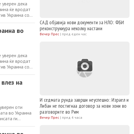
е уверен дека
аина ќе вродат
тив Украина со
единетите
САД објавија нови документи за НЛО: ФБИ
 доведат до мир
реконструкиура неколку настани
раина во
Вечер Прес
|
пред еден час
е уверен дека
аина ќе вродат
тив Украина со
единетите
 доведат до мир
 влез на
И седмата рунда заврши неуспешно: Израел и
Либан не постигнаа договор за нови зони во
 уверен оти
разговорите во Рим
ата во Украина
Вечер Прес
|
пред 4 часа
ансата ги
а јасна, односно
ги напаѓа своите