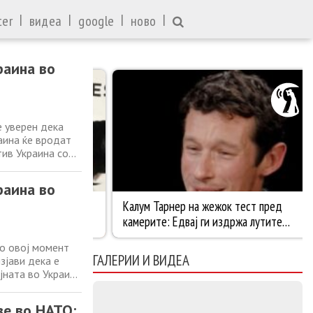
|
|
|
|
ter
видеа
google
ново
раина во
е уверен дека
аина ќе вродат
тив Украина со
единетите
 доведат до мир
раина во
во овој момент
ГАЛЕРИИ И ВИДЕА
зјави дека е
јната во Украина
ојната против
рите на
зе во НАТО: