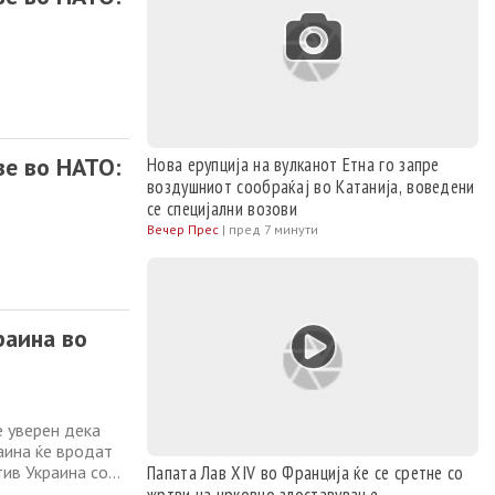
зе во НАТО:
Нова ерупција на вулканот Етна го запре
воздушниот сообраќај во Катанија, воведени
се специјални возови
Вечер Прес
|
пред 7 минути
раина во
е уверен дека
аина ќе вродат
тив Украина со
Папата Лав XIV во Франција ќе се сретне со
единетите