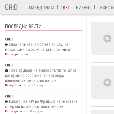
|
|
|
МАКЕДОНИЈА
СВЕТ
БИЗНИС
ТЕХНОЛ
ПОСЛЕДНИ ВЕСТИ
СВЕТ
Лица на смрттна постела во САД ќе
можат сами да одлучат за својот живот
Религија
|
ново
СВЕТ
Нова ерупција на вулканот Етна го запре
воздушниот сообраќај во Катанија,
воведени се специјални возови
Вечер Прес
|
пред 11 минути
СВЕТ
Папата Лав XIV во Франција ќе се сретне
со жртви на црковно злоставување
Религија
|
пред 18 минути