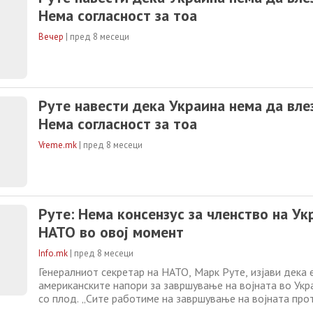
Соединетите Американски
Нема согласност за тоа
Вечер
|
пред 8 месеци
Руте навести дека Украина нема да вле
Нема согласност за тоа
Vreme.mk
|
пред 8 месеци
Руте: Нема консензус за членство на Ук
НАТО во овој момент
Info.mk
|
пред 8 месеци
Генералниот секретар на НАТО, Марк Руте, изјави дека 
американските напори за завршување на војната во Укр
со плод. „Сите работиме на завршување на војната про
праведен и траен мир. Ги поздравуваме напорите на Со