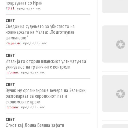
поврзуваат со Иран
ТВ 21
|
пред еден час
СВЕТ
Сведок на судењето за убиството на
новинарката на Малта: „Подготвував
шампањско“
Рацин.мк
|
пред еден час
СВЕТ
Италија го отфрли шпанскиот ултиматум за
укинување на граничните контроли
Infomax
|
пред еден час
СВЕТ
Вучиќ му организираше вечера на Зеленски,
разговараат за европскиот пат и
економските врски
Infomax
|
пред еден час
СВЕТ
Огнот кај Долна Белица зафати