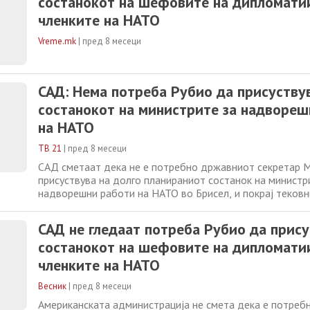
состанокот на шефовите на дипломати
членките на НАТО
Vreme.mk
|
пред 8 месеци
САД: Нема потреба Рубио да присуству
состанокот на министрите за надвореш
на НАТО
ТВ 21
|
пред 8 месеци
САД сметаат дека не е потребно државниот секретар 
присуствува на долго планираниот состанок на министр
надворешни работи на НАТО во Брисел, и покрај тековн
крај на војната во Украина. „Рубио веќе присуствуваше 
состаноци со сојузниците на НАТО и би било сосема не
САД не гледаат потреба Рубио да прису
очекува тој да присуствува
состанокот на шефовите на дипломати
членките на НАТО
Весник
|
пред 8 месеци
Американската администрација не смета дека е потре