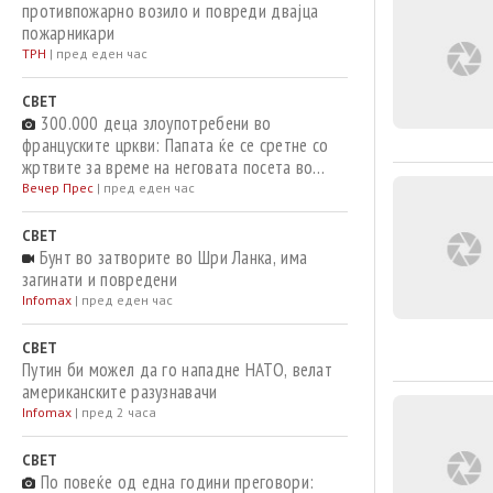
противпожарно возило и повреди двајца
пожарникари
ТРН
|
пред еден час
СВЕТ
300.000 деца злоупотребени во
француските цркви: Папата ќе се сретне со
жртвите за време на неговата посета во
септември
Вечер Прес
|
пред еден час
СВЕТ
Бунт во затворите во Шри Ланка, има
загинати и повредени
Infomax
|
пред еден час
СВЕТ
Путин би можел да го нападне НАТО, велат
американските разузнавачи
Infomax
|
пред 2 часа
СВЕТ
По повеќе од една години преговори: