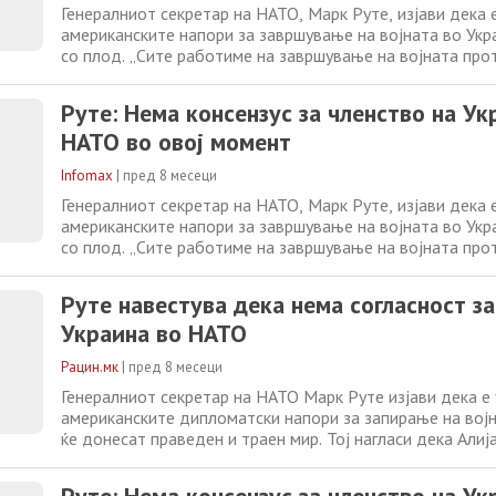
Генералниот секретар на НАТО, Марк Руте, изјави дека 
американските напори за завршување на војната во Укр
со плод. „Сите работиме на завршување на војната про
праведен и траен мир. Ги поздравуваме напорите на Со
Американски Држави и сум убеден дека овие напори ќе
Руте: Нема консензус за членство на Ук
во Европа“, рече Руте
НАТО во овој момент
Infomax
|
пред 8 месеци
Генералниот секретар на НАТО, Марк Руте, изјави дека 
американските напори за завршување на војната во Укр
со плод. „Сите работиме на завршување на војната про
праведен и траен мир. Ги поздравуваме напорите на Со
Американски Држави и сум убеден дека овие напори ќе
Руте навестува дека нема согласност за
во Европа“, рече Руте
Украина во НАТО
Рацин.мк
|
пред 8 месеци
Генералниот секретар на НАТО Марк Руте изјави дека е
американските дипломатски напори за запирање на војн
ќе донесат праведен и траен мир. Тој нагласи дека Алиј
поздравува иницијативите на САД и дека целта останув
суверена Украина и Русија која повеќе нема да може да 