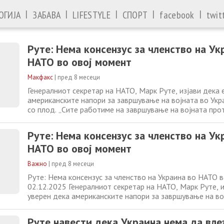
|
|
|
|
|
ОГИЈА
ЗАБАВА
LIFESTYLE
СПОРТ
facebook
twit
Руте: Нема консензус за членство на Ук
НАТО во овој момент
Макфакс
|
пред 8 месеци
Генералниот секретар на НАТО, Марк Руте, изјави дека 
американските напори за завршување на војната во Укр
со плод. „Сите работиме на завршување на војната про
праведен и траен мир. Ги поздравуваме напорите на Со
Американски Држави и сум убеден дека овие напори ќе
Руте: Нема консензус за членство на Ук
во Европа“, рече Руте
НАТО во овој момент
Важно
|
пред 8 месеци
Руте: Нема консензус за членство на Украина во НАТО 
02.12.2025 Генералниот секретар на НАТО, Марк Руте, и
уверен дека американските напори за завршување на во
ќе вродат со плод. „Сите работиме на завршување на в
Украина со праведен и траен мир. Ги поздравуваме напо
Руте навести дека Украина нема да вле