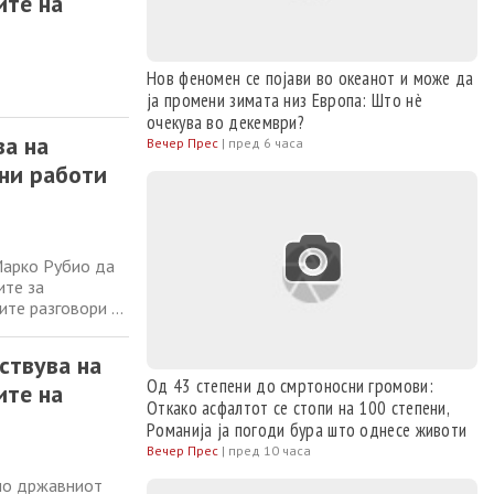
ите на
Нов феномен се појави во океанот и може да
ја промени зимата низ Европа: Што нè
очекува во декември?
ва на
Вечер Прес
|
пред 6 часа
ни работи
Марко Рубио да
ите за
ите разговори за
на десетици
реално да се
ствува на
Од 43 степени до смртоносни громови:
ите на
Откако асфалтот се стопи на 100 степени,
Романија ја погоди бура што однесе животи
Вечер Прес
|
пред 10 часа
бно државниот