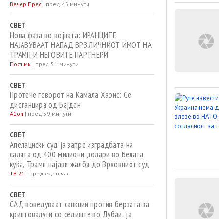
Вечер Прес
|
пред 46 минути
СВЕТ
Нова фаза во војната: ИРАНЦИТЕ
НАЈАВУВААТ НАПАД ВРЗ ЛИЧНИОТ ИМОТ НА
ТРАМП И НЕГОВИТЕ ПАРТНЕРИ
Пост.мк
|
пред 51 минути
СВЕТ
Протече говорот на Камала Харис: Се
дистанцира од Бајден
A1on
|
пред 59 минути
СВЕТ
Апелациски суд ја запре изградбата на
салата од 400 милиони долари во Белата
куќа, Трамп најави жалба до Врховниот суд
ТВ 21
|
пред еден час
СВЕТ
САД воведуваат санкции против берзата за
криптовалути со седиште во Дубаи, ја