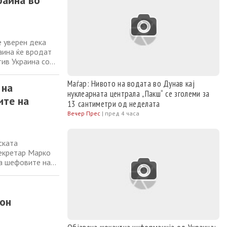
раина во
е уверен дека
аина ќе вродат
тив Украина со
единетите
 доведат до мир
Маѓар: Нивото на водата во Дунав кај
 на
нуклеарната централа „Пакш“ се зголеми за
ите на
13 сантиметри од неделата
Вечер Прес
|
пред 4 часа
ската
екретар Марко
на шефовите на
окрај
 за војната во
тон