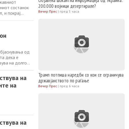
Објавена шокантна информација од Украина:
ржавниот
200.000 војници дезертирале?
аниот состанок
Вечер Прес
|
пред 5 часа
, и покрај
 војната во
ноци со
тон
објаснувања од
та дека е
вува на долго
боти на НАТО во
мирно решение за
Трамп потпиша наредби со кои се ограничува
ствува на
државјанството по раѓање
ите на
Вечер Прес
|
пред 6 часа
ствува на