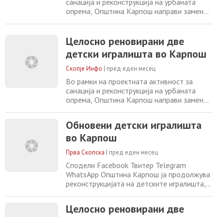
санација и реконструкција на урбаната
опрема, Општина Карпош направи замена
на старите и оштетени реквизити на уште
две детски игралишта. На детското
игралиште кое се наоѓа на ул. Никола
Целосно реновирани две
Парапунов обновени се клупите,
детски игралишта во Карпош
поставени се нови лулашки и санирана е
останатата урбана опрема во склоп на ова
Скопје Инфо
|
пред еден месец
катче, се наведува
Во рамки на проектната активност за
санација и реконструкција на урбаната
опрема, Општина Карпош направи замена
на старите и оштетени реквизити на уште
две детски игралишта. На детското
Обновени детски игралишта
игралиште кое се наоѓа на улицата Никола
во Карпош
Парапунов обновени се клупите,
поставени се нови лулашки и санирана е
Прва Скопска
|
пред еден месец
останатата урбана опрема во склоп на ова
катче, извести
Сподели Facebook Твитер Telegram
WhatsApp Општина Карпош ја продолжува
реконструкцијата на детските игралишта,
при што се обновени уште две локации со
нова и санирана урбана опрема. На
Целосно реновирани две
игралиштето на улицата „Никола