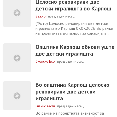
Целосно реновирани две
игралиште кое се наоѓа на улицата Никола
детски игралишта во Карпош
Парапунов обновени се клупите,
поставени се нови лулашки и санирана е
Важно
|
пред еден месец
останатата урбана опрема во склоп на ова
катче, извести
(Фото) Целосно реновирани две детски
игралишта во Карпош 07.07.2026 Во рамки
на проектната активност за санација и
реконструкција на урбаната опрема,
Општина Карпош направи замена на
Општина Карпош обнови уште
старите и оштетени реквизити на уште две
две детски игралишта
детски игралишта. На детското игралиште
кое се наоѓа на улицата Никола Парапунов
Скопско Ехо
|
пред еден месец
обновени се клупите, поставени се нови
лулашки
Во општина Карпош целосно
реновирани две детски
игралишта
Бизнис вести
|
пред еден месец
Во рамки на проектната активност за