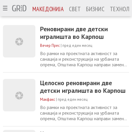
МАКЕДОНИЈА
СВЕТ
БИЗНИС
ТЕХНОЛО
Реновирани две детски
игралишта во Карпош
Вечер Прес
|
пред еден месец
Во рамки на проектната активност за
санација и реконструкција на урбаната
опрема, Општина Карпош направи замена
на старите и оштетени реквизити на уште
две детски игралишта. -На детското
игралиште кое се наоѓа на улица „Никола
Целосно реновирани две
Парапунов“ обновени се клупите,
детски игралишта во Карпош
поставени се нови лулашки и санирана е
останатата урбана опрема во рамките на
Макфакс
|
пред еден месец
ова катче. Додека,
Во рамки на проектната активност за
санација и реконструкција на урбаната
опрема, Општина Карпош направи замена
на старите и оштетени реквизити на уште
две детски игралишта. На детското