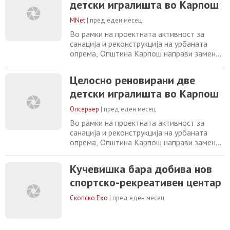
детски игралишта во Карпош
Парапунов“ поставени се нови лулашки,
обновени се клупите и е санирана
MNet
|
пред еден месец
останатата опрема. Кај Адреналинскиот
парк, во близина на кејот
Во рамки на проектната активност за
санација и реконструкција на урбаната
опрема, Општина Карпош направи замена
на старите и оштетени реквизити на уште
две детски игралишта. На детското
Целосно реновирани две
игралиште кое се наоѓа на улицата Никола
детски игралишта во Карпош
Парапунов обновени се клупите,
поставени се нови лулашки и санирана е
Опсервер
|
пред еден месец
останатата урбана опрема во склоп на ова
катче, извести
Во рамки на проектната активност за
санација и реконструкција на урбаната
опрема, Општина Карпош направи замена
на старите и оштетени реквизити на уште
две детски игралишта. На детското
Кучевишка бара добива нов
игралиште кое се наоѓа на улицата Никола
спортско-рекреативен центар
Парапунов обновени се клупите,
поставени се нови лулашки и санирана е
Скопско Ехо
|
пред еден месец
останатата урбана опрема во склоп на ова
катче, извести