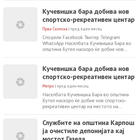
Кучевишка бара добива нов
спортско-рекреативен центар
Прва Скопска
|
пред еден месец
Сподели Facebook Твитер Telegram
WhatsApp Населбата Кучевишка Бара во
oпштина Бутел наскоро ќе добие нов
спортско-рекреативен центар на местото
на старото и руинирано фудбалско
игралиште. Во рамките на проектот ќе
Кучевишка бара добива нов
бидат изградени ново фудбалско
спортско-рекреативен центар
игралиште со вештачка трева, современо
детско игралиште, летниковец, клупи и
Метро
|
пред еден месец
уредени зелени површини. Од
Населбата Кучевишка Бара во oпштина
Бутел наскоро ќе добие нов спортско-
рекреативен центар на местото на
старото и руинирано фудбалско
игралиште. Во рамките на проектот ќе
Службите на општина Карпош
бидат изградени ново фудбалско
ја очистиле депонијата кај
игралиште со вештачка трева, современо
детско игралиште, летниковец, клупи и
мостот Газела