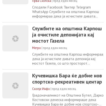
детско игралиште,
Прва Скопска
|
пред еден месец
Сподели Facebook Твитер Telegram
WhatsApp Службите на општина Карпош
информираа дека ја исчистиле дивата
депонија кај мостот Газела, со што
просторот повторно е уреден и
Службите на општина Карпош
побезбеден за граѓаните. Од општината
ја очистиле депонијата кај
посочија дека секојдневните акции за
чистење на општинските служби се во
мостот Газела
насока на подобрување на животната
средина и придонесување за почиста
Метро
|
пред еден месец
Службите на општина Карпош информираа
дека ја исчистиле дивата депонија кај
мостот Газела, со што просторот
повторно е уреден и побезбеден за
граѓаните. Од општината посочија дека
Кучевишка Бара ќе добие нов
секојдневните акции за чистење на
спортско-рекреативен центар
општинските служби се во насока на
подобрување на животната средина и
Скопје Инфо
|
пред еден месец
придонесување за почиста и поуредна
општина. Воедно, апелираа до сите
Градоначалникот на Општина Бутел, Дарко
Костовски денеска информираше дека
Кучевишка Бара ќе добие нов спортско-