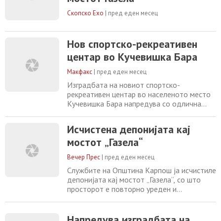
уредени зелени површини. Од Општината
информираат дека градежните работи
Скопско Ехо
|
пред еден месец
Нов спортско-рекреативен
центар во Кучевишка Бара
Макфакс
|
пред еден месец
Изградбата на новиот спортско-
рекреативен центар во населеното место
Кучевишка Бара напредува со одлична
динамика, соопшти Општина Бутел.
Новиот спортски комплекс се протега на
Исчистена депонијата кај
површина од 2000 метри квадратни и
мостот „Газела“
содржи фудбалско игралиште со
висококвалитетна вештачка трева, детско
Вечер Прес
|
пред еден месец
игралиште, летниковец и нови клупи, парк и
нови зелени површини. „Општина
Службите на Општина Карпош ја исчистиле
депонијата кај мостот „Газела“, со што
просторот е повторно уреден и
побезбеден за граѓаните. – Секојдневните
акции за чистење на општинските служби
се во насока на подобрување на
Напредува изградбата на