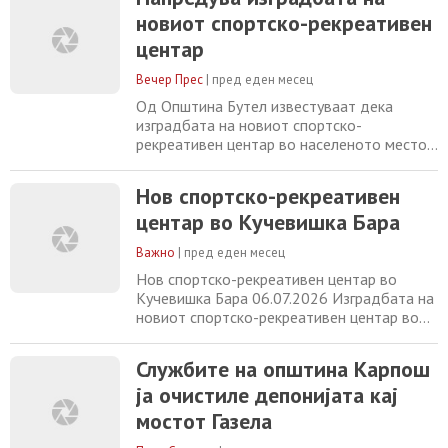
животната средина и придонесување за
новиот спортско-рекреативен
почиста и поуредна општина – велат од
центар
Општина Карпош. Притоа, апелираат до
граѓаните да го чуваат
Вечер Прес
|
пред еден месец
Од Општина Бутел известуваат дека
изградбата на новиот спортско-
рекреативен центар во населеното место
Кучевишка Бара напредува со одлична
динамика. -Новиот спортски комплекс се
Нов спортско-рекреативен
протега на површина од 2.000 квадратни
центар во Кучевишка Бара
метри и содржи фудбалско игралиште со
висококвалитетна вештачка трева, детско
Важно
|
пред еден месец
игралиште, летниковец и нови клупи, парк и
нови зелени
Нов спортско-рекреативен центар во
Кучевишка Бара 06.07.2026 Изградбата на
новиот спортско-рекреативен центар во
населеното место Кучевишка Бара
напредува со одлична динамика, соопшти
Службите на општина Карпош
Општина Бутел. Новиот спортски комплекс
ја очистиле депонијата кај
се протега на површина од 2000 метри
квадратни и содржи фудбалско игралиште
мостот Газела
со висококвалитетна вештачка трева,