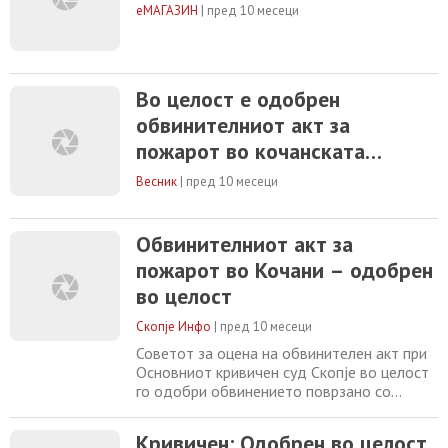
еМАГАЗИН
|
пред 10 месеци
Во целост е одобрен
обвинителниот акт за
пожарот во кочанската
дискотека „Пулс“, соопшти
Весник
|
пред 10 месеци
Основниот кривичен суд
Скопје
Обвинителниот акт за
пожарот во Кочани – одобрен
во целост
Скопје Инфо
|
пред 10 месеци
Советот за оцена на обвинителен акт при
Основниот кривичен суд Скопје во целост
го одобри обвинението поврзано со
пожарот во дискотеката „Пулс“ во Кочани.
Од Судот наведуваат дека со оглед дека
Кривичен: Одобрен во целост