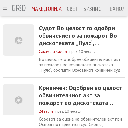
МАКЕДОНИЈА
СВЕТ
БИЗНИС
ТЕХНОЛО
Судот Во целост го одобри
обвинението за пожарот Во
дискотеката „Пулс“,
постапката против 37
Сакам Да Кажам
|
пред 10 месеци
обвинети ќе се води Во Скопје
Во целост е одобрен обвинителниот акт
за пожарот во кочанската дискотека
„Пулс“, соопшти Основниот кривичен суд
Скопје. Советот за оцена на обвинителен
акт донел решение со кое го одобрува
обвинението, по што е формиран кривичен
Кривичен: Одобрен во целост
предмет кој преку АКМИС-системот е
обвинителниот акт за
распределен кај надлежен судија за
пожарот во дискотеката
понатамошно постапување. Станува збор
за предмет со
„Пулс“ во Кочани
24 вести
|
пред 10 месеци
Советот за оцена на обвинителен акт при
Основниот кривичен суд Скопје,