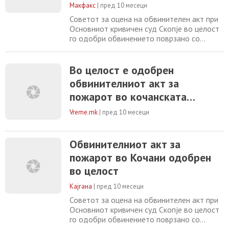
Макфакс
|
пред 10 месеци
Советот за оцена на обвинителен акт при
Основниот кривичен суд Скопје во целост
го одобри обвинението поврзано со
пожарот во дискотеката „Пулс“ во Кочани.
Од Судот наведуваат дека со оглед дека
станува збор за обвинителен акт во кој
Во целост е одобрен
што има 37 обвинети лица кои што имаат
обвинителниот акт за
33 бранители, било исклучително тешко
пожарот во кочанската
да се достави обвинителниот акт до сите
дискотека „Пулс“, соопшти
Vreme.mk
|
пред 10 месеци
Основниот кривичен суд
Скопје
Обвинителниот акт за
пожарот во Кочани одобрен
во целост
Кајгана
|
пред 10 месеци
Советот за оцена на обвинителен акт при
Основниот кривичен суд Скопје во целост
го одобри обвинението поврзано со