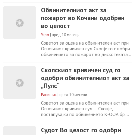
пожарот во дискотеката „Пулс“ во Кочани.
Од Судот наведуваат дека со оглед дека
Обвинителниот акт за
станува збор за обвинителен акт во кој
пожарот во Кочани одобрен
што има 37 обвинети лица кои што имаат
33 бранители, било исклучително тешко
во целост
да се достави обвинителниот акт до сите
Утро
|
пред 10 месеци
Советот за оцена на обвинителен акт при
Основниот кривичен суд Скопје го одобри
обвинението за пожарот во дискотеката
„Пулс“ во Кочани во целост. Од Судот
објаснуваат дека доставата на
Скопскиот кривичен суд го
обвинителниот акт била особено сложена,
одобри обвинителниот акт за
бидејќи станува збор за 37 обвинети со 33
бранители. Дел од обвинетите имале
„Пулс“
заменети мерки притвор, па било тешко да
се утврди
Рацин.мк
|
пред 10 месеци
Советот за оцена на обвинителен акт при
Основниот кривичен суд – Скопје,
постапувајќи по обвинението К-ООА бр.
155/25 за пожарот во дискотеката „Пулс“
во Кочани, донесе решение со кое го
Судот Во целост го одобри
одобри обвинителниот акт во целост.