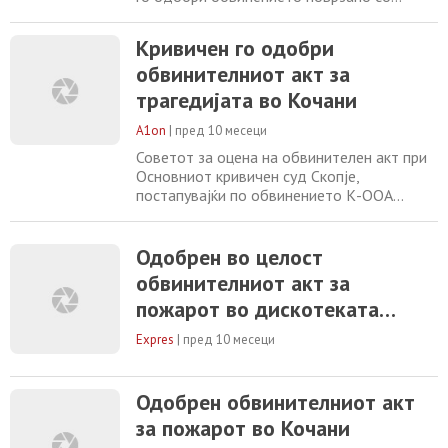
пожарот во дискотеката „Пулс“ во Кочани.
Од Судот наведуваат дека со оглед дека
Кривичен го одобри
станува збор за обвинителен акт во кој
обвинителниот акт за
што има 37 обвинети лица кои што имаат
33 бранители, било исклучително тешко
трагедијата во Кочани
да се достави обвинителниот акт до сите
A1on
|
пред 10 месеци
Советот за оцена на обвинителен акт при
Основниот кривичен суд Скопје,
постапувајќи по обвинението К-ООА
бр.155/25, поврзано со пожарот во
дискотеката „Пулс“ во Кочани, по
исполнување на сите законски предвидени
Одобрен во целост
услови, донесе Решение со кое
обвинителниот акт за
обвинителниот акт се одобрува во целост.
пожарот во дискотеката
Од Кривичниот суд велат: „Како што
наведовме во сите претходни
„Пулс“ во Кочани
Expres
|
пред 10 месеци
соопштенија
Одобрен обвинителниот акт
за пожарот во Кочани