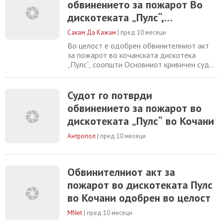
обвинението за пожарот Во
Судот соопшти дека по исполнување на
сите законски предуслови, советот ја
дискотеката „Пулс“,
завршил фазата на оценка и дека е
постапката против 37
оформен нов кривичен
Сакам Да Кажам
|
пред 10 месеци
обвинети ќе се води Во Скопје
Во целост е одобрен обвинителниот акт
за пожарот во кочанската дискотека
„Пулс“, соопшти Основниот кривичен суд
Скопје. Советот за оцена на обвинителен
акт донел решение со кое го одобрува
обвинението, по што е формиран кривичен
Судот го потврди
предмет кој преку АКМИС-системот е
обвинението за пожарот во
распределен кај надлежен судија за
дискотеката „Пулс“ во Кочани
понатамошно постапување. Станува збор
за предмет со
Антропол
|
пред 10 месеци
Обвинителниот акт за
пожарот во дискотеката Пулс
во Кочани одобрен во целост
MNet
|
пред 10 месеци