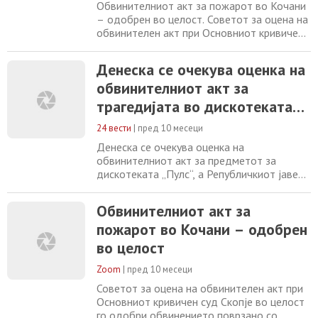
Обвинителниот акт за пожарот во Кочани
– одобрен во целост. Советот за оцена на
обвинителен акт при Основниот кривичен
суд Скопје, постапувајќи по обвинението,
поврзано со пожарот во дискотеката
Денеска се очекува оценка на
„Пулс“ во Кочани, по исполнување на сите
обвинителниот акт за
законски предвидени услови, донесе
Решение со кое обвинителниот акт се
трагедијата во дискотеката
одобрува во целост. „Со оглед дека
„Пулс“
станува
24 вести
|
пред 10 месеци
Денеска се очекува оценка на
обвинителниот акт за предметот за
дискотеката „Пулс“, а Републичкиот јавен
обвинител Љупчо Коцевски најави наскоро
обвинение и за полициските службеници.
Обвинителниот акт за
Во тек е постапката и за индициите за
пожарот во Кочани – одобрен
нови инволвирани, по текстуалните пораки
кои беа објавени деновиве. УЈП
во целост
суспендираше инспектори поради сомнежи
за поврзаност со трагедијата
Zoom
|
пред 10 месеци
Советот за оцена на обвинителен акт при
Основниот кривичен суд Скопје во целост
го одобри обвинението поврзано со