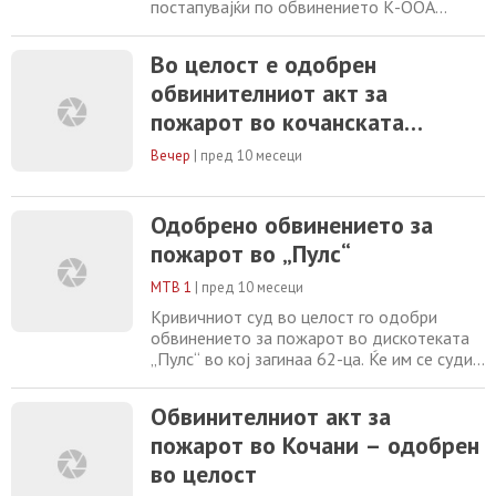
постапувајќи по обвинението К-ООА
бр.155/25, поврзано со пожарот во
дискотеката „Пулс“ во Кочани, по
Во целост е одобрен
исполнување на сите законски предвидени
обвинителниот акт за
услови, донесе Решение со кое
обвинителниот акт се одобрува во целост.
пожарот во кочанската
Од Кривичниот суд денеска информираат
дискотека „Пулс“, соопшти
дека како што е наведено во сите
Вечер
|
пред 10 месеци
Основниот кривичен суд
Скопје
Одобрено обвинението за
пожарот во „Пулс“
МТВ 1
|
пред 10 месеци
Кривичниот суд во целост го одобри
обвинението за пожарот во дискотеката
„Пулс“ во кој загинаа 62-ца. Ќе им се суди
на 37 обвинети кои се товарат за тешки
дела против општата сигурност. Името на
Обвинителниот акт за
судијата кој ќе ја води главната расправа
пожарот во Кочани – одобрен
ќе биде познато идната недела. Анита
Димитријевска-Велковска известува.
во целост