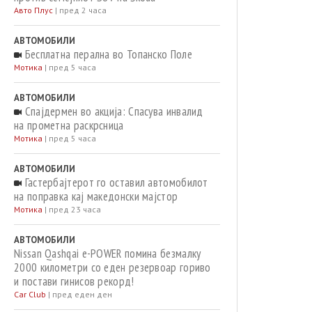
Авто Плус
|
пред 2 часа
АВТОМОБИЛИ
Бесплатна перална во Топанско Поле
Мотика
|
пред 5 часа
АВТОМОБИЛИ
Спајдермен во акција: Спасува инвалид
на прометна раскрсница
Мотика
|
пред 5 часа
АВТОМОБИЛИ
Гастербајтерот го оставил автомобилот
на поправка кај македонски мајстор
Мотика
|
пред 23 часа
АВТОМОБИЛИ
Nissan Qashqai e-POWER помина безмалку
2000 километри со еден резервоар гориво
и постави гинисов рекорд!
Car Club
|
пред еден ден