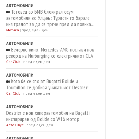
АВТОМОБИЛИ
Тетовец со БМВ блокирал осум
автомобили во Улцињ: Туристи го барале
низ градот за да се тргне пред да повикаат
полиција
Мотика
|
пред еден ден
АВТОМОБИЛИ
Вечерно кино: Mercedes-AMG постави нов
рекорд на Nürburgring со електричниот CLA
Car Club
|
пред еден ден
АВТОМОБИЛИ
Кога ќе се спојат Bugatti Bolide и
Tourbillon се добива уникатниот Destrier!
Car Club
|
пред еден ден
АВТОМОБИЛИ
Destrier е нов хиперавтомобил на Bugatti
инспириран од Bolide со W16 мотор
Авто Плус
|
пред еден ден
АВТОМОБИЛИ