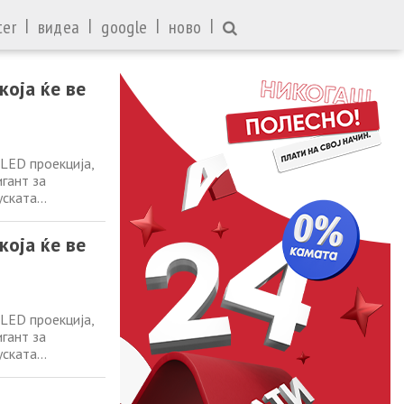
|
|
|
|
ter
видеа
google
ново
која ќе ве
OLED проекција,
игант за
уската
Smart, првата
хнологија. Ова е
која ќе ве
OLED проекција,
игант за
уската
Smart, првата
хнологија. Ова е