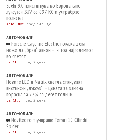
Zeekr 9X пристигнува во Европа како
луксузен SUV со 897 КС и ултрабрзо
полнење
Авто Плус
|
пред еден ден
АВТОМОБИЛИ
Porsche Cayenne Electric покажа дека
може да „брка“ авион – и тоа најголемиот
во светот!
Car Club
|
пред 2 дена
АВТОМОБИЛИ
Новите LED и Matrix светла стануваат
вистински „луксуз“ – цената за замена
порасна за 77% за десет години
Car Club
|
пред 2 дена
АВТОМОБИЛИ
Novitec го тјунираше Ferrari 12 Cilindri
Spider
Car Club
|
пред 2 дена