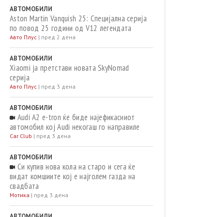
АВТОМОБИЛИ
Aston Martin Vanquish 25: Специјална серија
по повод 25 години од V12 легендата
Авто Плус
|
пред 2 дена
АВТОМОБИЛИ
Xiaomi ja претстави новата SkyNomad
серија
Авто Плус
|
пред 3 дена
АВТОМОБИЛИ
Audi A2 e-tron ќе биде најефикасниот
автомобил кој Audi некогаш го направиле
Car Club
|
пред 3 дена
АВТОМОБИЛИ
Си купив нова кола на старо и сега ќе
видат комшиите кој е најголем газда на
свадбата
Мотика
|
пред 3 дена
АВТОМОБИЛИ