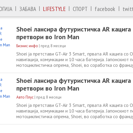
|
|
|
|
|
ОГИЈА
ЗАБАВА
LIFESTYLE
СПОРТ
facebook
twit
Shoei лансира футуристичка AR кацига 
претвори во Iron Man
Бизнис инфо
|
пред 8 месеци
Shoei ја претстави GT-Air 3 Smart, првата AR кацига со 
навигација, комункации и 10 часа батерија. Јапонскиот г
мотоциклистичка опрема, Shoei, во соработка со франц
технолошка компанија EyeLights, ја претстави GT-Air 3 
целосно интегрирана кацига со augmented reality (AR) те
Shoei лансира футуристичка AR кацига 
најблиску што мотористите
претвори во Iron Man
Авто Плус
|
пред 8 месеци
Shoei ја претстави GT-Air 3 Smart, првата AR кацига со 
навигација, комункации и 10 часа батерија. Јапонскиот г
мотоциклистичка опрема, Shoei, во соработка со франц
технолошка компанија EyeLights, ја претстави GT-Air 3 
целосно интегрирана кацига со augmented reality (AR) те