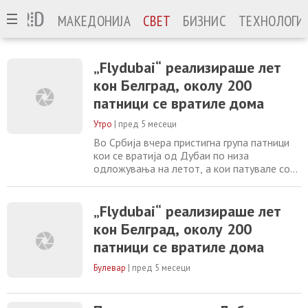
МАКЕДОНИЈА
СВЕТ
БИЗНИС
ТЕХНОЛОГИ
„Flydubai“ реализираше лет
кон Белград, околу 200
патници се вратиле дома
Утро
|
пред 5 месеци
Во Србија вчера пристигна група патници
кои се вратија од Дубаи по низа
одложувања на летот, а кои патувале со
редовна авионска линија, а не преку
владина евакуација. Околу 200 патници,
кои претходно купиле билети за „Flydubai“,
„Flydubai“ реализираше лет
беа известени од авиокомпанијата дека
кон Белград, околу 200
нивниот лет кон Белград конечно ќе се
патници се вратиле дома
реализира. Првиот обид летот да полета
беше во
Булевар
|
пред 5 месеци