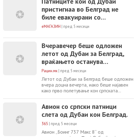
Патниците кои од Дубаи
пристигнаа во Белград не
биле евакуирани со
организација на Владата, туку
еМАГАЗИН
|
пред 5 месеци
патувале со редовен лет на
компанијата „Флај Дубаи“
Вчеравечер беше одложен
летот од Дубаи за Белград,
враќањето останува
неизвесно
Рацин.мк
|
пред 5 месеци
Летот од Дубаи за Белград беше одложен
вчера доцна вечерта, иако беше најавен
како прво полетување кон српската
престолнина по прекините предизвикани
од воената ескалација на Блискиот Исток.
Авион со српски патници
Според достапните податоци, станува
слета од Дубаи кон Белград.
збор за летот FZ1107, кој првично
требаше да полета во 20:20 часот по
365
|
пред 5 месеци
средноевропско време, но подоцна беше
поместен, со ново
Авион „Боинг 737 Макс 8“ од