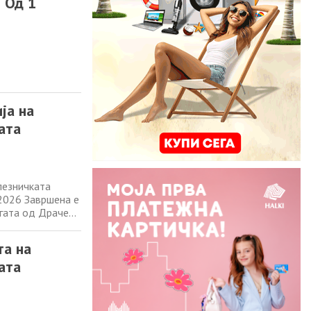
 Од 1
ја на
ата
лезничката
.2026 Завршена е
угата од Драчево
оварните возови
ранспорт.
та на
ата