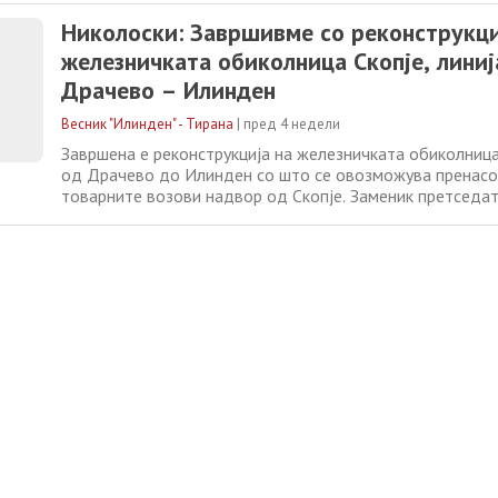
Александар Николоски и диркторот на ЈП Железница И
Николоски: Завршивме со реконструкци
Синиша Ивановски, направија
железничката обиколница Скопје, линиј
Драчево – Илинден
Весник "Илинден" - Тирана
|
пред 4 недели
Завршена е реконструкција на железничката обиколница 
од Драчево до Илинден со што се овозможува пренас
товарните возови надвор од Скопје. Заменик претседа
Владата и министер за транспорт, Александар Николос
на ЈП Железница Инфраструктура Синиша Ивановски, на
реконструираната пруга каде