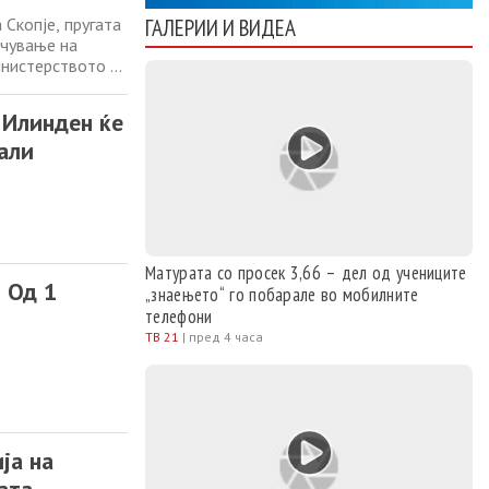
Скопје, пругата
ГАЛЕРИИ И ВИДЕА
очување на
инистерството за
ер за транспорт,
нфраструктура
–Илинден ќе
мали
Матурата со просек 3,66 – дел од учениците
 Од 1
„знаењето“ го побарале во мобилните
телефони
ТВ 21
|
пред 4 часа
ја на