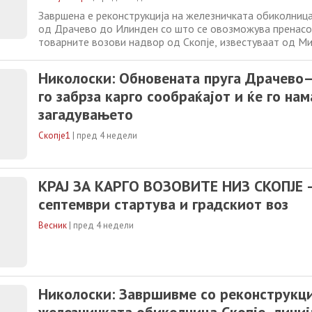
Завршена е реконструкција на железничката обиколница 
од Драчево до Илинден со што се овозможува пренас
товарните возови надвор од Скопје, известуваат од М
транспорт. Заменик претседателот на Владата и минист
Александар Николоски и диркторот на ЈП Железница И
Николоски: Обновената пруга Драчево
Синиша Ивановски, направија
го забрза карго сообраќајот и ќе го на
загадувањето
Скопје1
|
пред 4 недели
КРАЈ ЗА КАРГО ВОЗОВИТЕ НИЗ СКОПЈЕ -
септември стартува и градскиот воз
Весник
|
пред 4 недели
Николоски: Завршивме со реконструкци