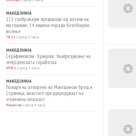
МАКЕДОНИЈА
222 сообраќајни прекршоци од возачи на
мотоцикли, 14 лишени поради безобѕирно
возење
ТВ 21
|
пред 3 часа
МАКЕДОНИЈА
Серафимовски- Хрицова: Унапредување на
земјоделската соработка
МТВ 1
|
пред 3 часа
МАКЕДОНИЈА
Пожари на отворено во Македонски Брод и
Струмица, властите предупредуваат на
зголемена опасност
Рацин.мк
|
пред 4 часа