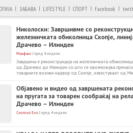
|
|
|
|
|
ОГИЈА
ЗАБАВА
LIFESTYLE
СПОРТ
facebook
twit
Николоски: Завршивме со реконструкци
железничката обиколница Скопје, линиј
Драчево – Илинден
Макфакс
|
пред 4 недели
Завршена е реконструкција на железничката обиколница 
од Драчево до Илинден со што се овозможува пренас
товарните возови надвор од Скопје, известуваат од М
транспорт. Заменик претседателот на Владата и минист
Александар Николоски и диркторот на ЈП Железница И
Објавено и видео од завршената рекон
Синиша Ивановски, направија
на пругата за товарен сообраќај на рел
Драчево – Илинден
Скопско Ехо
|
пред 4 недели