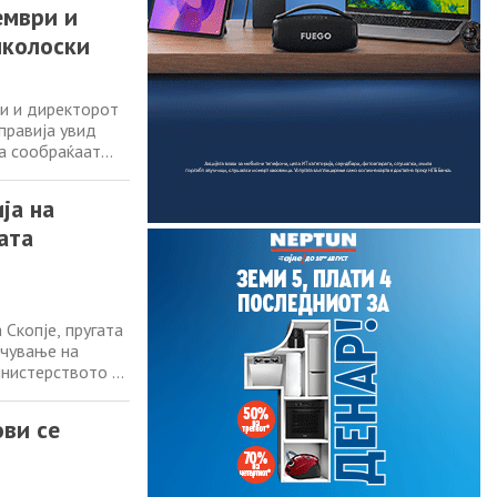
ември и
иколоски
ки и директорот
правија увид
ја сообраќаат
знички коридор.
ица Скопје,
ја на
ата
Скопје, пругата
очување на
инистерството за
ер за транспорт,
нфраструктура
ови се