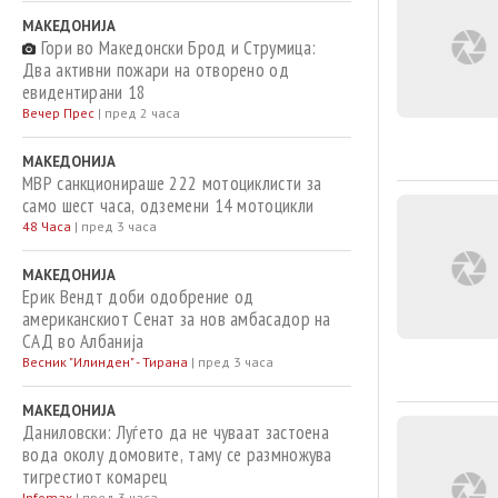
МАКЕДОНИЈА
Гори во Македонски Брод и Струмица:
Два активни пожари на отворено од
евидентирани 18
Вечер Прес
|
пред 2 часа
МАКЕДОНИЈА
МВР санкционираше 222 мотоциклисти за
само шест часа, одземени 14 мотоцикли
48 Часа
|
пред 3 часа
МАКЕДОНИЈА
Ерик Вендт доби одобрение од
американскиот Сенат за нов амбасадор на
САД во Албанија
Весник "Илинден" - Тирана
|
пред 3 часа
МАКЕДОНИЈА
Даниловски: Луѓето да не чуваат застоена
вода околу домовите, таму се размножува
тигрестиот комарец
Infomax
|
пред 3 часа