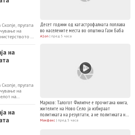
ата
Десет години од катастрофалната поплава
Скопје, пругата
во населените места во општина Гази Баба
очување на
инистерството за
A1on
|
пред 5 часа
ер за транспорт,
нфраструктура
ја на
ата
Скопје, пругата
очување на
телот на
ки и диркторот
Марков: Талогот Филипче е прочитана книга,
правија увид до
жителите на Ново Село ја избираат
ја на
политиката на резултати, а не политиката на
ата
тензии
Макфакс
|
пред 5 часа