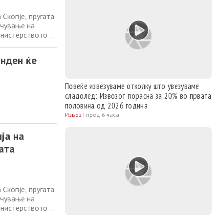
Скопје, пругата
очување на
инистерството за
ер за транспорт,
нфраструктура
нден ќе
Повеќе извезуваме отколку што увезуваме
сладолед: Извозот порасна за 20% во првата
половина од 2026 година
Извоз
|
пред 6 часа
ја на
ата
Скопје, пругата
очување на
инистерството за
ер за транспорт,