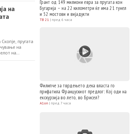
Грант од 149 милиони евра за пругата кон
нфраструктура
ја на
Бугарија – на 22 километри ќе има 21 тунел
и 52 мостови и вијадукти
ата
ТВ 21
|
пред 6 часа
Скопје, пругата
очување на
телот на
ки и диркторот
правија увид до
Филипче за тврдењето дека власта го
прифатила Францускиот предлог: Кој оди на
екскурзија во лето, во Брисел?
A1on
|
пред 7 часа