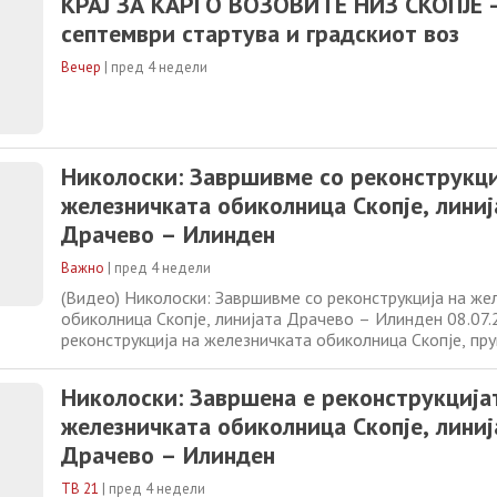
КРАЈ ЗА КАРГО ВОЗОВИТЕ НИЗ СКОПЈЕ -
септември стартува и градскиот воз
Вечер
|
пред 4 недели
Николоски: Завршивме со реконструкци
железничката обиколница Скопје, линиј
Драчево – Илинден
Важно
|
пред 4 недели
(Видео) Николоски: Завршивме со реконструкција на же
обиколница Скопје, линијата Драчево – Илинден 08.07
реконструкција на железничката обиколница Скопје, пр
до Илинден со што се овозможува пренасочување на т
надвор од Скопје, известуваат од Министерството за т
Николоски: Завршена е реконструкција
Заменик претседателот
железничката обиколница Скопје, линиј
Драчево – Илинден
ТВ 21
|
пред 4 недели