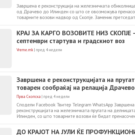
Завршена е реконструкција на железничката обиколница 
од Драчево до Илинден со што се овозможува пренас
товарните возови надвор од Скопје. Заменик претседа
Владата и министер за транспорт, Александар Николос
на ЈП Железница Инфраструктура Синиша Ивановски, на
КРАЈ ЗА КАРГО ВОЗОВИТЕ НИЗ СКОПЈЕ -
реконструираната пруга каде
септември стартува и градскиот воз
Vreme.mk
|
пред 4 недели
Завршена е реконструкцијата на пругат
товарен сообраќај на релација Драчев
Прва Скопска
|
пред 4 недели
Сподели Facebook Твитер Telegram WhatsApp Завршена
реконструкцијата на железничката пругата на делницат
Илинден, со што товарните возови ќе бидат пренасоче
главниот град. Ова го објави министерот за транспорт 
Николоски, кој заедно со директорот на ЈП Железници
ДО КРАЈОТ НА ЈУЛИ ЌЕ ПРОФУНКЦИОН
Синиша Ивановски, изврши увид на реконструираната