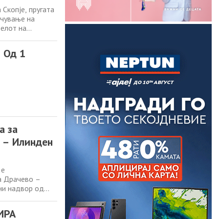
Скопје, пругата
очување на
телот на
ки и диркторот
правија увид до
 Од 1
а за
о – Илинден
 е
а Драчево –
ни надвор од
Александар
 Инфраструктура
ИРА