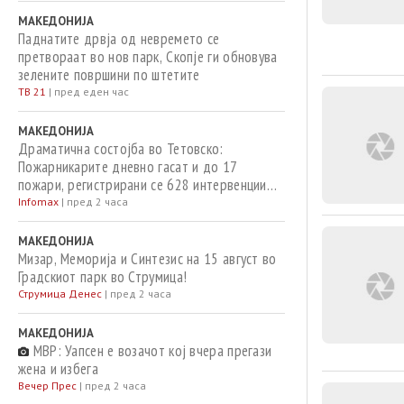
МАКЕДОНИЈА
Паднатите дрвја од невремето се
претвораат во нов парк, Скопје ги обновува
зелените површини по штетите
ТВ 21
|
пред еден час
МАКЕДОНИЈА
Драматична состојба во Тетовско:
Пожарникарите дневно гасат и до 17
пожари, регистрирани се 628 интервенции
од почетокот на годината
Infomax
|
пред 2 часа
МАКЕДОНИЈА
Мизар, Меморија и Синтезис на 15 август во
Градскиот парк во Струмица!
Струмица Денес
|
пред 2 часа
МАКЕДОНИЈА
МВР: Уапсен е возачот кој вчера прегази
жена и избега
Вечер Прес
|
пред 2 часа