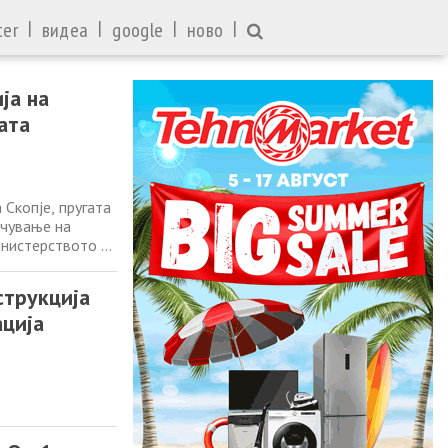
|
|
|
|
ter
видеа
google
ново
ја на
ата
Скопје, пругата
очување на
инистерството за
ер за транспорт,
нфраструктура
струкција
ација