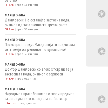
бегство
ПРВ.мк
|
пред 31 минути
МАКЕДОНИЈА
Даниловски: Не оставајте застоена вода,
ризикот од западнонилска треска расте
ПРВ.мк
|
пред 33 минути
МАКЕДОНИЈА
Премиерот тврди: Македонија ги надминала
сите земји од регионот по куповна моќ
ПРВ.мк
|
пред 35 минути
МАКЕДОНИЈА
Доктор Даниловски со апел: Отстранете ја
застоената вода, ризикот е сериозен
ПРВ.мк
|
пред еден час
МАКЕДОНИЈА
Народниот правобранител отвори предмет
за загадувањето на водата во Гостивар
Infomax
|
пред еден час