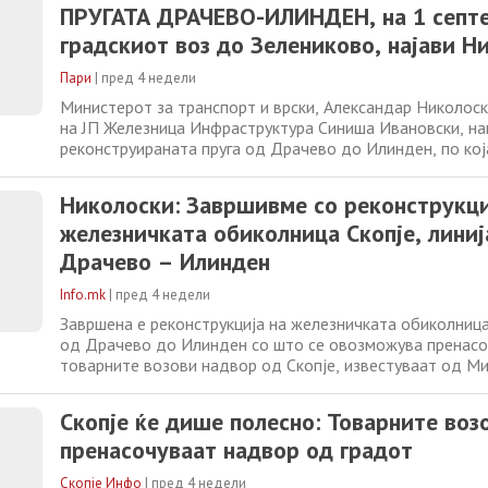
ПРУГАТА ДРАЧЕВО-ИЛИНДЕН, на 1 септ
градскиот воз до Зелениково, најави Н
Пари
|
пред 4 недели
Министерот за транспорт и врски, Александар Николос
на ЈП Железница Инфраструктура Синиша Ивановски, на
реконструираната пруга од Драчево до Илинден, по ко
товарни возови, преку тест возење на обновениот желе
„Завршивме со реконструкција на железничката обиколн
Николоски: Завршивме со реконструкци
линијата Драчево – Илинден
железничката обиколница Скопје, линиј
Драчево – Илинден
Info.mk
|
пред 4 недели
Завршена е реконструкција на железничката обиколница 
од Драчево до Илинден со што се овозможува пренас
товарните возови надвор од Скопје, известуваат од М
транспорт. Заменик претседателот на Владата и минист
Александар Николоски и диркторот на ЈП Железница И
Скопје ќе дише полесно: Товарните воз
Синиша Ивановски, направија
пренасочуваат надвор од градот
Скопје Инфо
|
пред 4 недели