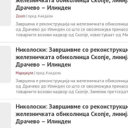
железничката обиколница Скопје, линиј
Драчево – Илинден
Zoom
|
пред 4 недели
Завршена е реконструкција на железничката обиколница 
од Драчево до Илинден со што се овозможува пренас
товарните возови надвор од Скопје, известуваат од М
транспорт. Заменик претседателот на Владата и минист
Александар Николоски и диркторот на ЈП Железница И
Николоски: Завршивме со реконструкци
Синиша Ивановски, направија
железничката обиколница Скопје, линиј
Драчево – Илинден
Маркукуле
|
пред 4 недели
Завршена е реконструкција на железничката обиколница 
од Драчево до Илинден со што се овозможува пренас
товарните возови надвор од Скопје. Заменик претседа
Владата и министер за транспорт, Александар Николос
на ЈП Железница Инфраструктура Синиша Ивановски, на
Николоски: Завршивме со реконструкци
реконструираната пруга каде
железничката обиколница Скопје, линиј
Драчево – Илинден