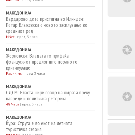
МАКЕДОНИЈА
Вардарово дете пристигна во Илинден:
Петар Блажевски е новото засилување во
средниот ред
MNet
|
пред 3 часа
МАКЕДОНИЈА
Жерновски: Владата го прифаќа
францускиот предлог што порано го
критикуваше
Рацин.мк
|
пред 3 часа
МАКЕДОНИЈА
СДСМ: Власта шири говор на омраза преку
навреди и политичка реторика
48 Часа
|
пред 3 часа
МАКЕДОНИЈА
Ќура: Струга е во екот на летната
туристичка сезона
Infomax
|
пред 3 часа