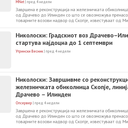
MNet
|
пред 4 недели
Завршена е реконструкција на железничката обиколница 
од Драчево до Илинден со што се овозможува пренас
товарните возови надвор од Скопје, известуваат од М
транспорт. Заменик претседателот на Владата и минист
Александар Николоски и диркторот на ЈП Железница И
Николоски: Градскиот воз Драчево–Или
Синиша Ивановски, направија
стартува најдоцна до 1 септември
Утрински Весник
|
пред 4 недели
Николоски: Завршивме со реконструкци
железничката обиколница Скопје, линиј
Драчево – Илинден
Опсервер
|
пред 4 недели
Завршена е реконструкција на железничката обиколница 
од Драчево до Илинден со што се овозможува пренас
товарните возови надвор од Скопје, известуваат од М
транспорт. Заменик претседателот на Владата и минист