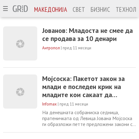
МАКЕДОНИЈА
СВЕТ
БИЗНИС
ТЕХНОЛО
Јованов: Младоста не смее да
се продава за 10 денари
Антропол
|
пред 11 месеци
Мојсоска: Пакетот закон за
млади е последен крик на
младите кои сакаат да
останат во Македонија
Infomax
|
пред 11 месеци
На денешната собраниска седница,
пратеничката од Левица Јована Мојсоска
ги образложи петте предложени закони со
кои се таргетираат најгорливите проблеми
на младите и младите семејства. „Овие