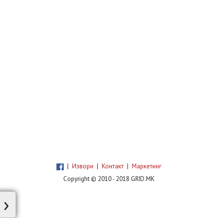
закони произлегоа како контра одговор на
апсурдната понуда на владата за
воведување на ДАНОК ЗА НЕМАЖЕНИ И
НЕЖЕНЕТИ, која беше една репресивна
мерка што ја отсликува
|
Извори
|
Контакт
|
Маркетинг
Copyright © 2010 - 2018 GRID.MK
›