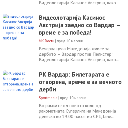
Видеолотарија Касинос Австрија, како
горд спонзор на црвено-црните, е со
Вардар и во оваа голема битка.
Видеолотарија Касинос
Видеолотарија Касинос Австрија со
Австрија заедно со Вардар –
гордост го поддржува македонскиот
ракометен шампион РК Вардар, кој
време е за победа!
вечерва во рамки на 5. коло од Супер
Машка Лига во ракомет, го игра големото
МК Вести
|
пред 10 месеци
дерби
Вечерва цела Македонија живее за
дербито – Вардар против Пелистер!
Видеолотарија Касинос Австрија, како
горд спонзор на црвено-црните, е со
Вардар и во оваа голема битка.
РК Вардар: Билетарата е
Видеолотарија Касинос Австрија со
отворена, време е за вечното
гордост го поддржува македонскиот
ракометен шампион РК Вардар, кој
дерби
вечерва во рамки на 5. коло од Супер
Машка Лига во ракомет, го игра големото
Sportmedia
|
пред 10 месеци
Во рамките од новото коло од
ракометната Суперлига на Македонија
денеска во 19:00 часот во СРЦ Јане
Сандански се игра големото македонско
дерби помеѓу Вардар и Е.Пелистер.