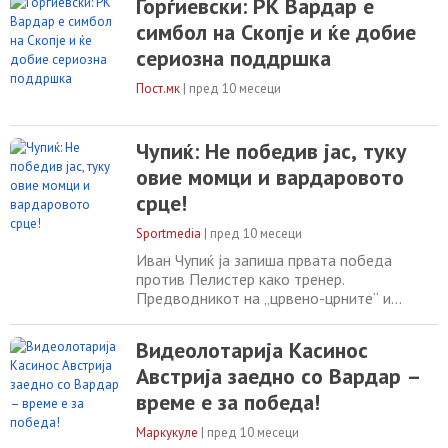
Ѓорѓиевски: РК Вардар е
живее Вардар и Скопје! Честитки момци и
симбол на Скопје и ќе добие
благодарам на честа! Во мене секогаш ќе
имате партнер и пријател,“ изјави
сериозна поддршка
Ѓорѓиевски. Тој потенцира дека Вардар е
симбол на спортската традиција
Пост.мк
|
пред 10 месеци
Чупиќ: Не победив јас, туку
овие момци и вардаровото
срце!
Sportmedia
|
пред 10 месеци
Иван Чупиќ ја запиша првата победа
против Пелистер како тренер.
Предводникот на „црвено-црните“ и
неговите момци славеа на големото дерби
со 31-28 и дојдоа до петтата победа во
Видеолотарија Касинос
исто толку одиграни мечеви во Супер-
Австрија заедно со Вардар –
лигата. Некогашниот играч на Вардар, а
сегашен тренер им се заблагодари на
време е за победа!
момците за одличната игра. „Ова е мое
прво дерби во „Јане Сандански“,
Маркукуле
|
пред 10 месеци