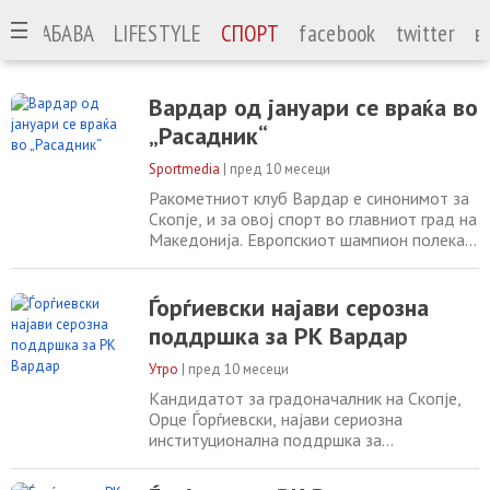
А
ЗАБАВА
LIFESTYLE
СПОРТ
facebook
twitter
в
Вардар од јануари се враќа во
„Расадник“
Sportmedia
|
пред 10 месеци
Ракометниот клуб Вардар е синонимот за
Скопје, и за овој спорт во главниот град на
Македонија. Европскиот шампион полека
ја враќа својата стара слава, а ќе се врати
очигледно и дома. Поточно, од јануари
месец е најавено дека РК Вардар своите
Ѓорѓиевски најави серозна
мечеви ќе ги игра во реновираната сала
поддршка за РК Вардар
Расадник, некогашниот дом на клубот,
каде што „црвено – црните“ долги
Утро
|
пред 10 месеци
Кандидатот за градоначалник на Скопје,
Орце Ѓорѓиевски, најави сериозна
институционална поддршка за
ракометниот клуб Вардар, која ќе
стартува од јануари следната година. „Да