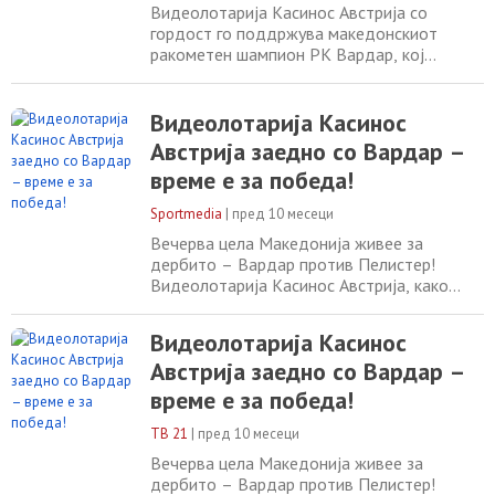
Видеолотарија Касинос Австрија со
гордост го поддржува македонскиот
ракометен шампион РК Вардар, кој
вечерва во рамки на 5. коло од Супер
Машка Лига во ракомет, го игра големото
дерби против својот вечен ривал, РК
Видеолотарија Касинос
Еурофарм Пелистер. Натпреварот ќе се
Австрија заедно со Вардар –
одржи во 19:00 часот во СЦ Јане
време е за победа!
Сандански, во големата сала. Веруваме во
тимот, во борбениот дух и
Sportmedia
|
пред 10 месеци
Вечерва цела Македонија живее за
дербито – Вардар против Пелистер!
Видеолотарија Касинос Австрија, како
горд спонзор на црвено-црните, е со
Вардар и во оваа голема битка.
Видеолотарија Касинос
Видеолотарија Касинос Австрија со
Австрија заедно со Вардар –
гордост го поддржува македонскиот
ракометен шампион РК Вардар, кој
време е за победа!
вечерва во рамки на 5. коло од Супер
Машка Лига во ракомет, го игра големото
ТВ 21
|
пред 10 месеци
Вечерва цела Македонија живее за
дербито – Вардар против Пелистер!