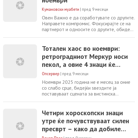
другите. Фокусирајте се на другите луѓе.
Кумановски муабети
|
пред 9 месеци
Жената може да биде од помош на
работа
Овен Важно е да соработувате со другите.
Направете компромис. Фокусирајте се на
партнерот и односите со другите, обидете
се да ги подобрите. Бик Имајте на ум
туѓите предлози и совети. Нервозни сте
поради работата. Компромис со другите.
Тотален хаос во ноември:
Близнаци Посветете се на односите со
ретроградниот Меркур носи
другите. Фокусирајте се на другите луѓе.
пекол, а овие 4 знаци ќе
Жената може да биде од помош на
работа
доживеат судбоносен пресврт
Опсервер
|
пред 9 месеци
Ноември 2025 година не е месец за оние
со слабо срце, бидејќи ѕвездите ја
поставуваат сцената за вистинска
космичка драма, одбивајќи да дозволат
работите да останат исти. Енергијата ќе
биде запалена од самиот почеток од
Четири хороскопски знаци
Марс, планетата на акцијата, кој влегува
утре ќе почувствуваат силен
во авантуристичкиот Стрелец,
пресврт – како да добиле
принудувајќи нè да преземеме ризици и да
се откажеме од сè што
долгоочекувана награда