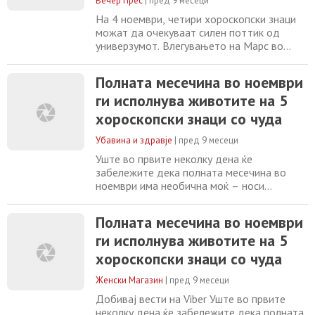
Вечер Прес
|
пред 9 месеци
На 4 ноември, четири хороскопски знаци
можат да очекуваат силен поттик од
универзумот. Влегувањето на Марс во
Стрелец носи бран на огнена енергија,
оптимизам и внатрешна сила. По период
Полната месечина во ноември
полн со сомнежи и несигурности, овој
ги исполнува животите на 5
транзит обезбедува нов импулс и повикува
на храброст, движење и доверба во
хороскопски знаци со чуда
животот. За одредени знаци, оваа
промена ќе дејствува
Убавина и здравје
|
пред 9 месеци
Уште во првите неколку дена ќе
забележите дека полната месечина во
ноември има необична моќ – носи
пресврти, разјаснувања и енергии што е
тешко да се игнорираат. За пет
Полната месечина во ноември
хороскопски знаци, особено – се очекува
ги исполнува животите на 5
магичен момент што може да го промени
текот на вашиот живот. 5 ноември го
хороскопски знаци со чуда
означува полната месечина во Бик – и кога
месечината влегува во овој
Женски Магазин
|
пред 9 месеци
Добивај вести на Viber Уште во првите
неколку дена ќе забележите дека полната