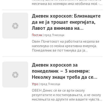
месечина во ноември има необична моќ -
носи пресврти, разјаснувања и енергии што
е тешко да се игнорираат. За пет
Дневен хороскоп: Близнаците
хороскопски знаци, особено - се очекува
да не ја трошат енергијата,
магичен момент што може да го промени
текот на вашиот живот. 5 ноември го
Лавот да внимава на
означува полната месечина во Бик - и кога
потребите на партнерот
месечината
Пост.мк
|
пред 9 месеци
Овен Почетокот на работната недела ве
наполнува со моќна креативна енергија.
Понеделник ве поттикнува да ја
претворите инспирацијата во конкретни
чекори, но бидете внимателни со
импулсивните одлуки. Космосот
Дневен хороскоп за
фаворизира проекти кои бараат
понеделник – 3 ноември:
имагинација и дисциплина. Во вашиот
Неколку знаци треба да се
личен живот, барате подлабока врска. Бик
Понеделникот носи стабилност и
подготват за сериозни
Утро
|
пред 9 месеци
самодоверба,
промени!
ОВЕН Денес сè ќе се врти околу
резултатите и постигнувањата, а не околу
мислењата на другите или вашите чувства.
Избегнувајте разговори за трети лица,