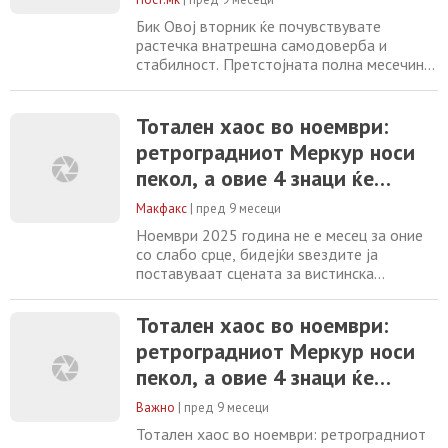
Бик Овој вторник ќе почувствувате
растечка внатрешна самодоверба и
стабилност. Претстојната полна месечина
во вашиот знак ве наполнува со позитивна
енергија и јасност. Бидете внимателни со
финансиските одлуки, бидејќи може да
Тотален хаос во ноември:
бидете во искушение да направите
ретроградниот Меркур носи
импулсивна купување. Вечерта е совршена
пекол, а овие 4 знаци ќе
за планирање на идните проекти и
размислување за приоритетите
доживеат судбоносен пресврт
Макфакс
|
пред 9 месеци
Ноември 2025 година не е месец за оние
со слабо срце, бидејќи ѕвездите ја
поставуваат сцената за вистинска
космичка драма, одбивајќи да дозволат
работите да останат исти. Енергијата ќе
Тотален хаос во ноември:
биде запалена од самиот почеток од
ретроградниот Меркур носи
Марс, планетата на акцијата, кој влегува
во авантуристичкиот Стрелец,
пекол, а овие 4 знаци ќе
принудувајќи нè да преземеме ризици и да
доживеат судбоносен пресврт
се откажеме од сè што
Важно
|
пред 9 месеци
Тотален хаос во ноември: ретроградниот