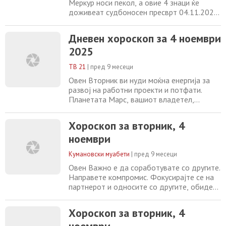
Меркур носи пекол, а овие 4 знаци ќе
доживеат судбоносен пресврт 04.11.2025
Ноември 2025 година не е месец за оние
со слабо срце, бидејќи ѕвездите ја
Дневен хороскоп за 4 ноември
поставуваат сцената за вистинска
2025
космичка драма, одбивајќи да дозволат
работите да останат исти. Енергијата ќе
ТВ 21
|
пред 9 месеци
биде запалена од самиот почеток од
Марс, планетата
Овен Вторник ви нуди моќна енергија за
развој на работни проекти и потфати.
Планетата Марс, вашиот владетел,
влегува во поволниот знак Стрелец за вас,
што отвора врати кон нови можности.
Хороскоп за вторник, 4
Искористете го овој ден за смели
ноември
иницијативи и решителни акции, но
внимавајте да не брзате. Вашата
Кумановски муабети
|
пред 9 месеци
внатрешна сила е во пораст. Бик Овој
вторник ќе почувствувате растечка
Овен Важно е да соработувате со другите.
Направете компромис. Фокусирајте се на
партнерот и односите со другите, обидете
се да ги подобрите. Бик Имајте на ум
туѓите предлози и совети. Нервозни сте
Хороскоп за вторник, 4
поради работата. Компромис со другите.
ноември
Близнаци Посветете се на односите со