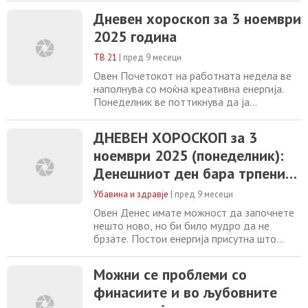
како и ширење непроверени информации.
Дневен хороскоп за 3 ноември
Насочете ја енергијата кон сопствени цели
2025 година
и покажете дека можете да ја надминете
секоја пречка со мир и продуктивност. БИК
ТВ 21
|
пред 9 месеци
Ако имате работни заостанувања,
завршете
Овен Почетокот на работната недела ве
наполнува со моќна креативна енергија.
Понеделник ве поттикнува да ја
претворите инспирацијата во конкретни
чекори, но бидете внимателни со
ДНЕВЕН ХОРОСКОП за 3
импулсивните одлуки. Космосот
ноември 2025 (понеделник):
фаворизира проекти кои бараат
имагинација и дисциплина. Во вашиот
Денешниот ден бара трпение
личен живот, барате подлабока врска. Бик
и внимателно планирање
Понеделникот носи стабилност и
Убавина и здравје
|
пред 9 месеци
самодоверба,
Овен Денес имате можност да започнете
нешто ново, но би било мудро да не
брзате. Постои енергија присутна што
бара трпение и внимателно планирање.
Здравјето е одлично. Бик Чувствувате
Можни се проблеми со
потреба да се повлечете и да размислите
финасиите и во љубовните
за некои важни прашања. Посветете време
на себе и пронајдете внатрешен мир преку