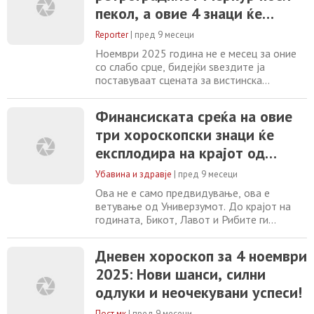
страста, посесивноста и тајните кои не
пекол, а овие 4 знаци ќе
можат веќе да останат скриени.
доживеат судбоносен пресврт
Централниот
Reporter
|
пред 9 месеци
Ноември 2025 година не е месец за оние
со слабо срце, бидејќи ѕвездите ја
поставуваат сцената за вистинска
космичка драма, одбивајќи да дозволат
работите да останат исти. Енергијата ќе
Финансиската среќа на овие
биде запалена од самиот почеток од
три хороскопски знаци ќе
Марс, планетата на акцијата, кој влегува
во авантуристичкиот Стрелец,
експлодира на крајот од
принудувајќи нè да преземеме ризици и да
годината
се откажеме од сè што
Убавина и здравје
|
пред 9 месеци
Ова не е само предвидување, ова е
ветување од Универзумот. До крајот на
годината, Бикот, Лавот и Рибите ги
менуваат правилата на играта! Доаѓаат
огромни финансиски промени, отворајќи ја
Дневен хороскоп за 4 ноември
вратата кон неверојатно богатство.
2025: Нови шанси, силни
Среќата е ретка, но сега е ваша! Зграпчете
ја сега. Овие хороскопски знаци не само
одлуки и неочекувани успеси!
што ја чувствуваат енергијата на ѕвездите
што
Пост.мк
|
пред 9 месеци