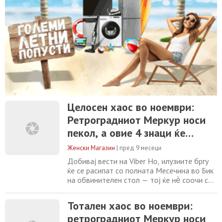
Целосен хаос во ноември:
Ретроградниот Меркур носи
пекол, а овие 4 знаци ќе
доживеат судбински пресврт
Женски Магазин
|
пред 9 месеци
Добивај вести на Viber Но, илузиите бргу
ќе се расипат со полната Месечина во Бик
на обвинителен стол — тој ќе нѐ соочи со
суровата вистина за нашата финансиска и
емотивна сигурност. Во исто време,
Тотален хаос во ноември:
Венера влегува во интензивниот знак
ретроградниот Меркур носи
Шкорпија и продлабочува односи, ја буди