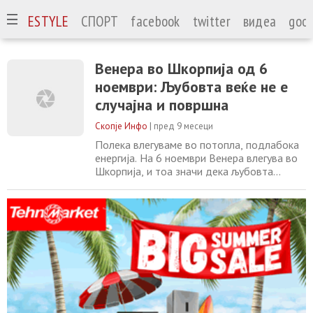
А
LIFESTYLE
СПОРТ
facebook
twitter
видеа
goog
Венера во Шкорпија од 6
ноември: Љубовта веќе не е
случајна и површна
Скопје Инфо
|
пред 9 месеци
Полека влегуваме во потопла, подлабока
енергија. На 6 ноември Венера влегува во
Шкорпија, и тоа значи дека љубовта
повеќе не е случајна, лесна или површна.
Photo by Ash Davenport on Unsplash Овој
транзит носи желба за вистинска блискост,
искреност и силна врска со луѓето што ги
сакаме. Повеќе не ни е доволно само убав
разговор или навика. Сакаме присутност,