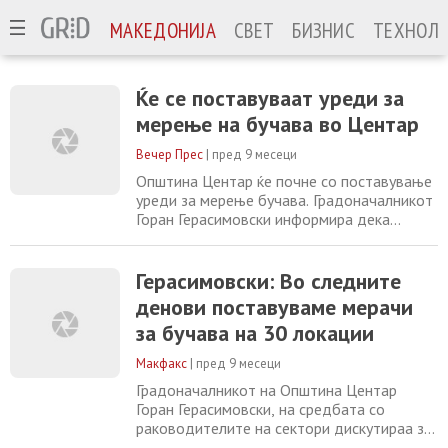
МАКЕДОНИЈА
СВЕТ
БИЗНИС
ТЕХНОЛО
Ќе се поставуваат уреди за
мерење на бучава во Центар
Вечер Прес
|
пред 9 месеци
Општина Центар ќе почне со поставување
уреди за мерење бучава. Градоначалникот
Горан Герасимовски информира дека
постапката за набавка на уредите е
завршена и нивното поставување треба да
почне веднаш. На состанокот со
Герасимовски: Во следните
раководителите на сектори, Герасимовски
денови поставуваме мерачи
истакна дека уредите се приоритет и дека
за бучава на 30 локации
треба да се инсталираат што поскоро. –
Предлагам тие
Макфакс
|
пред 9 месеци
Градоначалникот на Општина Центар
Горан Герасимовски, на средбата со
раководителите на сектори дискутираа за
проектите што е предвидено да се