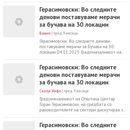
реализираат во наредните четири години.
Герасимовски: Во следните
Тој најави дека, во месец ноември ќе се
денови поставуваме мерачи
одржат буџетските форуми кадешто
граѓаните се добредојдени да дадат што
за бучава на 30 локации
поголем број на идеи и предлози за развој
на општината.
Важно
|
пред 9 месеци
Герасимовски: Во следните денови
поставуваме мерачи за бучава на 30
локации 04.11.2025 Градоначалникот на
Општина Центар Горан Герасимовски, на
средбата со раководителите на сектори
Герасимовски: Во следните
дискутираа за проектите што е
денови поставуваме мерачи
предвидено да се реализираат во
наредните четири години. Тој најави дека,
за бучава на 30 локации
во месец ноември ќе се одржат
буџетските форуми кадешто граѓаните
Скопје Инфо
|
пред 9 месеци
Градоначалникот на Општина Центар
Горан Герасимовски, на средбата со
раководителите на сектори дискутираа за
проектите што е предвидено да се
реализираат во наредните четири години.
Герасимовски: Во следните
Тој најави дека, во месец ноември ќе се