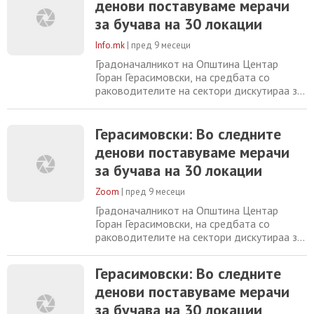
денови поставуваме мерачи
одржат буџетските форуми кадешто
граѓаните се добредојдени да дадат што
за бучава на 30 локации
поголем број на идеи и предлози за развој
на општината.
Info.mk
|
пред 9 месеци
Градоначалникот на Општина Центар
Горан Герасимовски, на средбата со
раководителите на сектори дискутираа за
проектите што е предвидено да се
реализираат во наредните четири години.
Тој најави дека, во месец ноември ќе се
Герасимовски: Во следните
одржат буџетските форуми кадешто
денови поставуваме мерачи
граѓаните се добредојдени да дадат што
за бучава на 30 локации
поголем број на идеи и предлози за развој
на општината.
Zoom
|
пред 9 месеци
Градоначалникот на Општина Центар
Горан Герасимовски, на средбата со
раководителите на сектори дискутираа за
проектите што е предвидено да се
реализираат во наредните четири години.
Герасимовски: Во следните
Тој најави дека, во месец ноември ќе се
денови поставуваме мерачи
одржат буџетските форуми кадешто
граѓаните се добредојдени да дадат што
за бучава на 30 локации