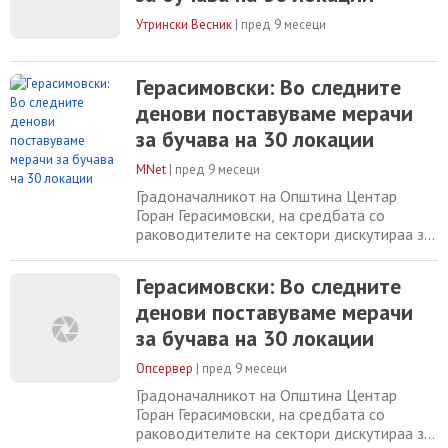
поголем број на идеи и предлози за развој
на општината.
Утрински Весник
|
пред 9 месеци
Герасимовски: Во следните
денови поставуваме мерачи
за бучава на 30 локации
MNet
|
пред 9 месеци
Градоначалникот на Општина Центар
Горан Герасимовски, на средбата со
раководителите на сектори дискутираа за
проектите што е предвидено да се
реализираат во наредните четири години.
Герасимовски: Во следните
Тој најави дека, во месец ноември ќе се
денови поставуваме мерачи
одржат буџетските форуми кадешто
граѓаните се добредојдени да дадат што
за бучава на 30 локации
поголем број на идеи и предлози за развој
на општината.
Опсервер
|
пред 9 месеци
Градоначалникот на Општина Центар
Горан Герасимовски, на средбата со
раководителите на сектори дискутираа за