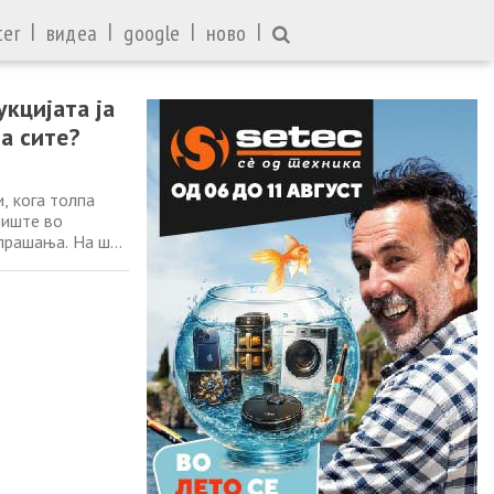
|
|
|
|
ter
видеа
google
ново
кцијата ја
а сите?
, кога толпа
лиште во
 прашања. На што
спитување,
естени морални