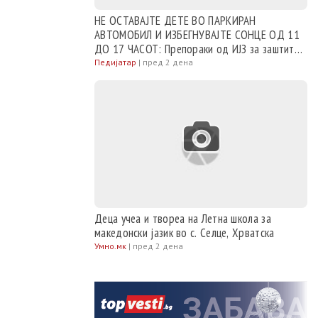
НЕ ОСТАВАЈТЕ ДЕТЕ ВО ПАРКИРАН
АВТОМОБИЛ И ИЗБЕГНУВАЈТЕ СОНЦЕ ОД 11
ДО 17 ЧАСОТ: Препораки од ИЈЗ за заштита
на доенчињата и децата при топло време
Педијатар
|
пред 2 дена
Деца учеа и твореа на Летна школа за
македонски јазик во с. Селце, Хрватска
Умно.мк
|
пред 2 дена