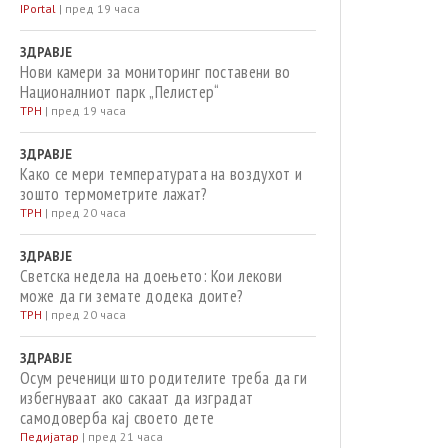
IPortal
|
пред 19 часа
ЗДРАВЈЕ
Нови камери за мониторинг поставени во
Националниот парк „Пелистер“
ТРН
|
пред 19 часа
ЗДРАВЈЕ
Како се мери температурата на воздухот и
зошто термометрите лажат?
ТРН
|
пред 20 часа
ЗДРАВЈЕ
Светска недела на доењето: Кои лекови
може да ги земате додека доите?
ТРН
|
пред 20 часа
ЗДРАВЈЕ
Осум реченици што родителите треба да ги
избегнуваат ако сакаат да изградат
самодоверба кај своето дете
Педијатар
|
пред 21 часа