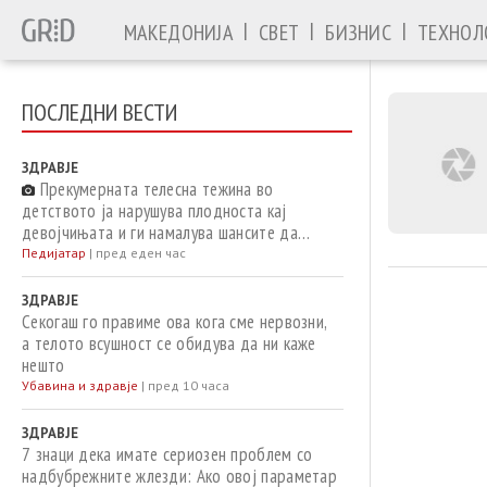
|
|
|
МАКЕДОНИЈА
СВЕТ
БИЗНИС
ТЕХНОЛ
ПОСЛЕДНИ ВЕСТИ
ЗДРАВЈЕ
Прекумерната телесна тежина во
детството ја нарушува плодноста кај
девојчињата и ги намалува шансите да
станат мајки, покажува студија
Педијатар
|
пред еден час
ЗДРАВЈЕ
Секогаш го правиме ова кога сме нервозни,
а телото всушност се обидува да ни каже
нешто
Убавина и здравје
|
пред 10 часа
ЗДРАВЈЕ
7 знаци дека имате сериозен проблем со
надбубрежните жлезди: Ако овој параметар