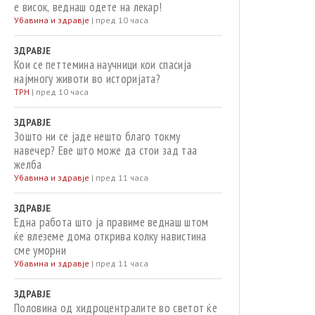
е висок, веднаш одете на лекар!
Убавина и здравје
|
пред 10 часа
ЗДРАВЈЕ
Кои се петтемина научници кои спасија
најмногу животи во историјата?
ТРН
|
пред 10 часа
ЗДРАВЈЕ
Зошто ни се јаде нешто благо токму
навечер? Еве што може да стои зад таа
желба
Убавина и здравје
|
пред 11 часа
ЗДРАВЈЕ
Една работа што ја правиме веднаш штом
ќе влеземе дома открива колку навистина
сме уморни
Убавина и здравје
|
пред 11 часа
ЗДРАВЈЕ
Половина од хидроцентралите во светот ќе