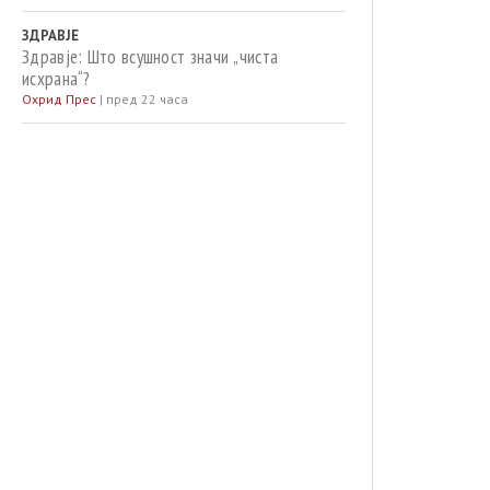
ЗДРАВЈЕ
Здравје: Што всушност значи „чиста
исхрана“?
Охрид Прес
|
пред 22 часа