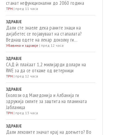
станат нефункционални до 2060 година
ТРН
|
пред 11 часа
ЗДРАВЈЕ
Дали сте знаеле дека раните знаци на
дијабетес се појавуваат на стапалата?
Веднаш одете на лекар доколку ги
забележите овие 12 симптоми!
Убавина и здравје
|
пред 12 часа
ЗДРАВЈЕ
САД ѝ плаќаат 1,2 милијарди долари на
RWE за да се откаже од ветерници
ТРН
|
пред 12 часа
ЗДРАВЈЕ
Еколози од Македонија и Албанија ги
здружија силите за заштита на планината
Јабланица
ТРН
|
пред 13 часа
ЗДРАВЈЕ
Дали лековите значат крај на доењето? Во