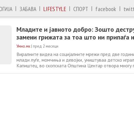
|
|
|
|
|
ОГИЈА
ЗАБАВА
LIFESTYLE
СПОРТ
facebook
twit
Младите и јавното добро: Зошто дестру
замени грижата за тоа што ни припаѓа н
Умно.мк
|
пред 2 месеци
Виралните видеа на социјалните мрежи пред две години
млади луѓе, момчиња и девојки, уништуваа детско игра
Капиштец, во скопската Општина Центар отвора многу
се должи нивото однесување, пропуштено домашно во
отсуство на чувство на припадност на заедницата, изм
вредности… Истражувачката приказна