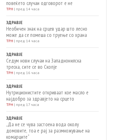
повеќето случаи одговорот е не
ТРН
|
пред 14 часа
ЗДРАВЈЕ
Необичен знак на срцев удар што лесно
може да се помеша со труење со храна
ТРН
|
пред 14 часа
ЗДРАВЈЕ
Седум нови случаи на Западнонилска
треска, сите се во Скопје
ТРН
|
пред 16 часа
ЗДРАВЈЕ
Нутриционистите откриваат кое масло е
најдобро за здравјето на срцето
ТРН
|
пред 17 часа
ЗДРАВЈЕ
„Да не се чува застоена вода околу
домовите, тоа е рај за размножување на
комарците“