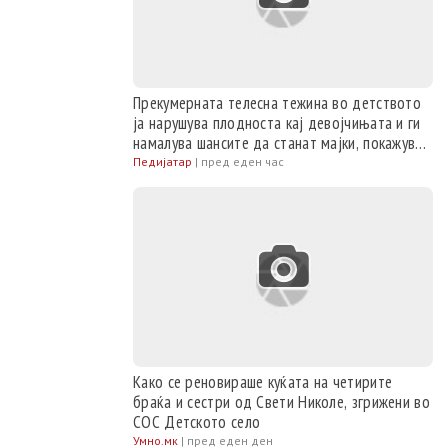
Прекумерната телесна тежина во детството
ја нарушува плодноста кај девојчињата и ги
намалува шансите да станат мајки, покажува
студија
Педијатар
|
пред еден час
Како се реновираше куќата на четирите
браќа и сестри од Свети Николе, згрижени во
СОС Детското село
Умно.мк
|
пред еден ден