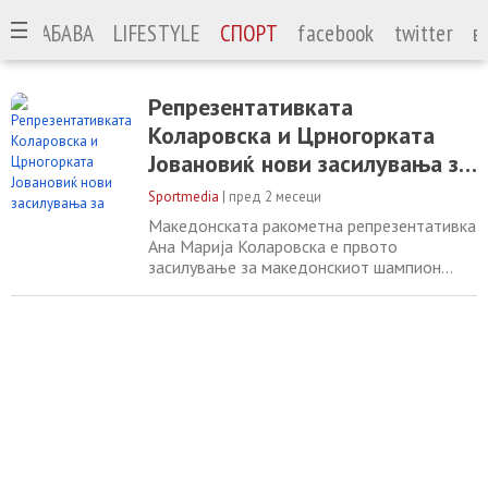
А
ЗАБАВА
LIFESTYLE
СПОРТ
facebook
twitter
в
Репрезентативката
Коларовска и Црногорката
Јовановиќ нови засилувања за
ЖРК Ѓорче Петров
Sportmedia
|
пред 2 месеци
Македонската ракометна репрезентативка
Ана Марија Коларовска е првото
засилување за македонскиот шампион
ЖРК Ѓорче Петров за наредната сезона.
Како што потврдија од клубот,
Коларовска во Скопје се враќа од
Хрватска, каде минатата сезона го носеше
дресот на екипата на Брод. Таа ги мина
сите младинските категории во
националниот тим, а сега е дел од