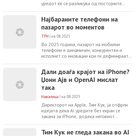
уредот ќе се разликува од постојните
модели на пазарот. Добивај вести на
вибер Очигледно, Apple има поинаква
Најбараните телефони на
идеја од конкуренцијата кога станува збор
пазарот во моментов
за преклопни телефони, имено
претстојниот iPhone со флексибилен
ТРН
|
на 08.2025
екран. Најновите протечени информации,
кои ни ги донесе прилично
Во 2025 година, пазарот на мобилни
телефони е динамичен, конкурентен и
исполнет со иновации кои ги дефинираат
технолошките трендови на денешницата.
Потрошувачите ширум светот бараат
Дали доаѓа крајот на iPhone?
уреди кои нудат моќни перформанси,
Џони Ајв и OpenAI мислат
напредни камери, елегантен дизајн и
достапна цена, а производителите се
така
натпреваруваат да ги задоволат овие
очекувања. На врвот на листата
Навалица
|
на 08.2025
Директорот на Apple, Тим Кук, ја отфрли
идејата дека AI уредите без екран се
закана за iPhone, додека неговиот
поранешен главен дизајнер, Џони Ајв,
работи токму на таков револуционерен
Тим Кук не гледа закана во AI
производ. Во технолошкиот свет се