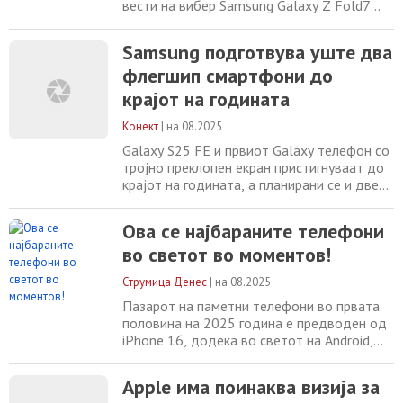
вести на вибер Samsung Galaxy Z Fold7
беше тестиран од популарниот YouTube
канал JerryRigEverything. Зак Нелсон,
Samsung подготвува уште два
ентузијастот зад овие неконвенционални
флегшип смартфони до
тестови на мобилни уреди, го тестираше Z
Fold7 на вообичаените тестови за
крајот на годината
гребење и горење на екранот, како и на
свиткување
Конект
|
на 08.2025
Galaxy S25 FE и првиот Galaxy телефон со
тројно преклопен екран пристигнуваат до
крајот на годината, а планирани се и две
големи хардверски изданија надвор од
категоријата на мобилни уреди. Samsung
Ова се најбараните телефони
минатиот месец ги претстави новите
во светот во моментов!
модели со преклопен екран – Galaxy Z
Fold7 и Z Flip7, но тоа не е крај на нивните
Струмица Денес
|
на 08.2025
премиум изданија за оваа година. На
Пазарот на паметни телефони во првата
половина на 2025 година е предводен од
iPhone 16, додека во светот на Android,
Samsung Galaxy S25 Ultra и Google Pixel 9
Pro ја водат премиум трката. Најновите
Apple има поинаква визија за
извештаи за продажба покажуваат јасна