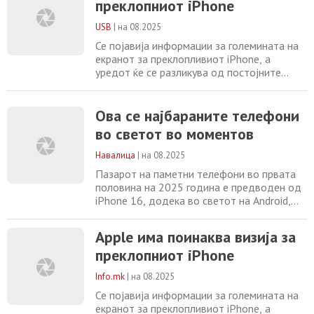
преклопниот iPhone
слика за преференциите на потрошувачите
ширум светот. Тие бараат моќни
USB
|
на 08.2025
перформанси, напредни камери и
иновативен дизајн,
Се појавија информации за големината на
екранот за преклопливиот iPhone, а
уредот ќе се разликува од постојните
модели на пазарот. Очигледно, Apple има
поинаква идеја од конкуренцијата кога
станува збор за преклопни телефони,
Ова се најбараните телефони
имено претстојниот iPhone со
во светот во моментов
флексибилен екран. Најновите протечени
информации, кои ни ги донесе прилично
Навалица
|
на 08.2025
сигурниот дојавувач
Пазарот на паметни телефони во првата
половина на 2025 година е предводен од
iPhone 16, додека во светот на Android,
Samsung Galaxy S25 Ultra и Google Pixel 9
Pro ја водат премиум трката. Најновите
Apple има поинаква визија за
извештаи за продажба покажуваат јасна
преклопниот iPhone
слика за преференциите на потрошувачите
ширум светот. Тие бараат моќни
Info.mk
|
на 08.2025
перформанси, напредни камери и
иновативен дизајн,
Се појавија информации за големината на
екранот за преклопливиот iPhone, а