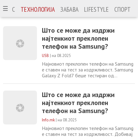
ИЗНИС
ТЕХНОЛОГИЈА
ЗАБАВА
LIFESTYLE
СПОРТ
Што се може да издржи
најтенкиот преклопен
телефон на Samsung?
USB
|
на 08.2025
Најновиот преклопен телефон на Samsung
е ставен на тест за издржливост. Samsung
Galaxy Z Fold7 беше тестиран од
популарниот YouTube канал
JerryRigEverything. Зак Нелсон,
ентузијастот зад овие неконвенционални
Што се може да издржи
тестови на мобилни уреди, го тестираше Z
најтенкиот преклопен
Fold7 на вообичаените тестови за
телефон на Samsung?
гребење и горење на екранот, како и на
свиткување на уредот. Иако преклопните
Info.mk
|
на 08.2025
Најновиот преклопен телефон на Samsung
е ставен на тест за издржливост. Добивај