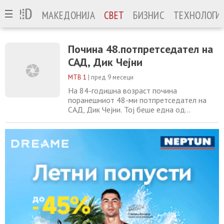
МАКЕДОНИЈА
СВЕТ
БИЗНИС
ТЕХНОЛОГИ
Почина 48.потпретседател на
САД, Дик Чејни
МТВ 1
|
пред 9 месеци
На 84-годишна возраст почина
поранешниот 48-ми потпретседател на
САД, Дик Чејни. Тој беше една од
највлијателните фигури во
администрацијата на Џорџ В. Буш и имаше
клучна улога во војните
во Авганистан и Ирак по нападите на 11
септември. Познат е по тврдите ставови, а
во последните години стана остар
критичар на Доналд Трамп и во
2024 година изјави