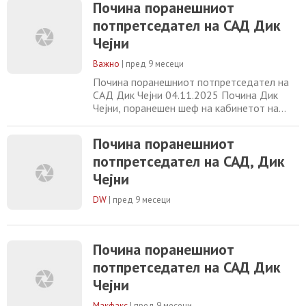
Почина поранешниот
семејство. Чејни беше 46-ти
потпретседател на САД Дик
потпретседател, кој служеше за време на
републиканскиот претседател Џорџ В. Буш
Чејни
во два мандата помеѓу 2001 и 2009
година. Тој беше помошник во Белата
Важно
|
пред 9 месеци
Почина поранешниот потпретседател на
САД Дик Чејни 04.11.2025 Почина Дик
Чејни, поранешен шеф на кабинетот на
Белата куќа, конгресмен, секретар за
одбрана и потпретседател на САД,
Почина поранешниот
потврди неговото семејство. Имаше 84
потпретседател на САД, Дик
години. Тој беше помошник во Белата куќа
под Ричард Никсон, шеф на кабинетот под
Чејни
Џералд Форд, секретар за одбрана под
Џорџ Х. В. Буш
DW
|
пред 9 месеци
Почина поранешниот
потпретседател на САД Дик
Чејни
Макфакс
|
пред 9 месеци