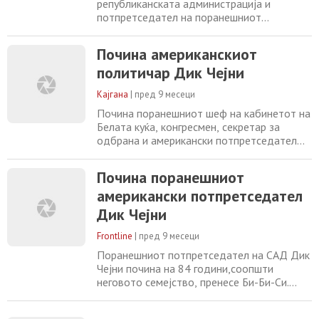
републиканската администрација и
потпретседател на поранешниот
претседател Џорџ В. Буш во периодот
помеѓу 2001 и 2209 година. Тој беше
Почина американскиот
централна фигура во инвазијата на Ирак во
политичар Дик Чејни
2003 година од страна на САД и
сојузничките сили. Чејни, исто така, беше
Кајгана
|
пред 9 месеци
министер за одбрана под Џорџ Буш
постариот, помеѓу 1989 и 1993 година
Почина поранешниот шеф на кабинетот на
Белата куќа, конгресмен, секретар за
одбрана и американски потпретседател
Дик Чејни, потврди неговото семејство.
Имаше 84 години. Тој беше помошник во
Почина поранешниот
Белата куќа за време на Ричард Никсон,
американски потпретседател
началник на кабинетот на Белата куќа во
времето на Џералд Форд, секретар за
Дик Чејни
одбрана на Џорџ Х.В. Буш и
потпретседател на
Frontline
|
пред 9 месеци
Поранешниот потпретседател на САД Дик
Чејни почина на 84 години,соопшти
неговото семејство, пренесе Би-Би-Си.
Чејни долги години беше дел од
републиканската администрација и