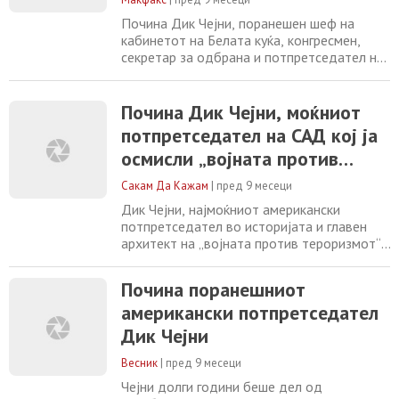
Почина Дик Чејни, поранешен шеф на
кабинетот на Белата куќа, конгресмен,
секретар за одбрана и потпретседател на
САД, потврди неговото семејство. Имаше
84 години. Тој беше помошник во Белата
куќа под Ричард Никсон, шеф на
Почина Дик Чејни, моќниот
кабинетот под Џералд Форд, секретар за
потпретседател на САД кој ја
одбрана под Џорџ Х. В. Буш и
осмисли „војната против
потпретседател за Џорџ В. Буш. Почина
од компликации од пневмонија,
тероризмот“ по 11 септември
Сакам Да Кажам
|
пред 9 месеци
2001
Дик Чејни, најмоќниот американски
потпретседател во историјата и главен
архитект на „војната против тероризмот“,
почина на 84 години, објави неговото
семејство. Чејни беше 46. потпретседател
Почина поранешниот
на САД, служејќи два мандата со
американски потпретседател
претседателот Џорџ Буш од 2001 до
2009 година. Тој со децении беше моќен
Дик Чејни
играч во Вашингтон, но во последните
години се најде во
Весник
|
пред 9 месеци
Чејни долги години беше дел од