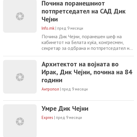
потпретседател на поранешниот
Почина поранешниот
претседател Џорџ В. Буш во периодот
потпретседател на САД Дик
помеѓу 2001 и 2009 година. Тој беше
Чејни
централна фигура во инвазијата на Ирак во
2003 година од страна на САД и
Info.mk
|
пред 9 месеци
сојузничките
Почина Дик Чејни, поранешен шеф на
кабинетот на Белата куќа, конгресмен,
секретар за одбрана и потпретседател на
САД, потврди неговото семејство. Имаше
84 години. Тој беше помошник во Белата
Архитектот на војната во
куќа под Ричард Никсон, шеф на
Ирак, Дик Чејни, почина на 84
кабинетот под Џералд Форд, секретар за
одбрана под Џорџ Х. В. Буш и
години
потпретседател за Џорџ В. Буш. Почина
од компликации од пневмонија,
Антропол
|
пред 9 месеци
Умре Дик Чејни
Expres
|
пред 9 месеци