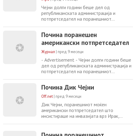
и добар човек кој ги научи своите деца и
внуци
Чејни долги години беше дел од
републиканската администрација и
потпретседател на поранешниот
претседател Џорџ В. Буш во периодот
помеѓу 2001 и 2209 година. Тој беше
Почина поранешен
централна фигура во инвазијата на Ирак во
американски потпретседател
2003 година од страна на САД и
сојузничките сили. Чејни, исто така, беше
Журнал
|
пред 9 месеци
министер за одбрана под Џорџ Буш
постариот, помеѓу 1989 и 1993 година
- Advertisement - Чејни долги години беше
дел од републиканската администрација и
потпретседател на поранешниот
претседател Џорџ В. Буш во периодот
помеѓу 2001 и 2209 година. Тој беше
Почина Дик Чејни
централна фигура во инвазијата на Ирак во
2003 година од страна на САД и
Off.net
|
пред 9 месеци
сојузничките сили. Чејни, исто така, беше
Дик Чејни, поранешниот моќен
министер за одбрана под Џорџ Буш
американски потпретседател што
постариот, помеѓу
инсистираше на инвазијата врз Ирак,
почина на возраст од 84 години. Чејни
беше шеф на Пентагон за време на
мандатот на Џорџ Буш постариот и
Почина поранешниот