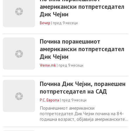
потпретседател на Буш помладиот. На
американски потпретседател
втората функција беше одговорен за
Дик Чејни
реакцијата на САД на терористичкиот
напад од 11 септември 2001 година - за
Вечер
|
пред 9 месеци
следењето
Почина поранешниот
американски потпретседател
Дик Чејни
Vreme.mk
|
пред 9 месеци
Почина Дик Чејни, поранешен
потпретседател на САД
Р.С. Европа
|
пред 9 месеци
Поранешниот американски
потпретседател Дик Чејни почина на 84-
годишна возраст, објавија американските
медиуми во вторник, 4 ноември,
повикувајќи се на соопштение од неговото