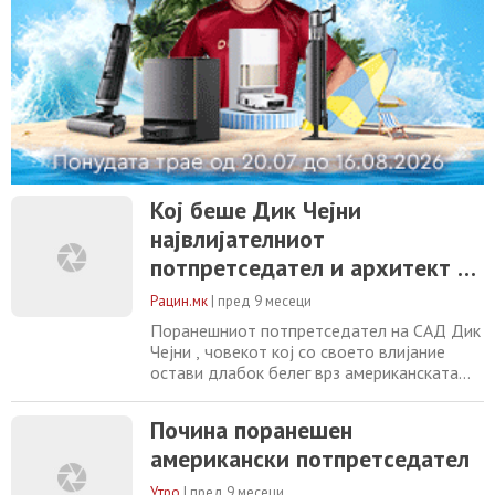
Кој беше Дик Чејни
највлијателниот
потпретседател и архитект на
војната против Ирак
Рацин.мк
|
пред 9 месеци
Поранешниот потпретседател на САД Дик
Чејни , човекот кој со своето влијание
остави длабок белег врз американската
политика и безбедност во првите децении
на 21 век, почина во 84-тата година од
Почина поранешен
животот поради компликации од
американски потпретседател
пневмонија и срцеви заболувања, соопшти
неговото семејство. „Дик Чејни беше голем
Утро
|
пред 9 месеци