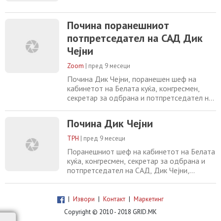
Почина поранешниот
потпретседател на САД Дик
Чејни
Zoom
|
пред 9 месеци
Почина Дик Чејни, поранешен шеф на
кабинетот на Белата куќа, конгресмен,
секретар за одбрана и потпретседател на
САД, потврди неговото семејство. Имаше
84 години. Тој беше помошник во Белата
Почина Дик Чејни
куќа под Ричард Никсон, шеф на
кабинетот под Џералд Форд, секретар за
ТРН
|
пред 9 месеци
одбрана под Џорџ Х. В. Буш и
Поранешниот шеф на кабинетот на Белата
потпретседател за Џорџ В. Буш. Почина
куќа, конгресмен, секретар за одбрана и
од компликации од пневмонија,
потпретседател на САД, Дик Чејни,
почина, потврди неговото семејство. Тој
имаше 84 години. Тој беше помошник во
Белата куќа под Ричард Никсон, началник
|
Извори
|
Контакт
|
Маркетинг
на кабинетот на Белата куќа под Џералд
Copyright © 2010 - 2018 GRID.MK
Форд, министер за одбрана под Џорџ Х.В.