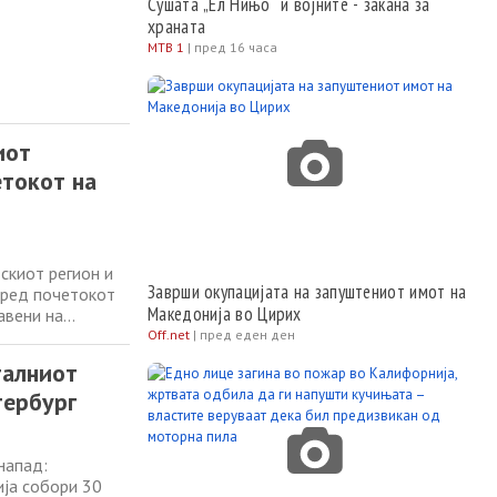
Сушата „Ел Нињо“ и војните - закана за
храната
МТВ 1
|
пред 16 часа
иот
етокот на
скиот регион и
Заврши окупацијата на запуштениот имот на
пред почетокот
Македонија во Цирих
авени на
 терминал во
Off.net
|
пред еден ден
 од вчера се
талниот
тербург
напад:
ија собори 30