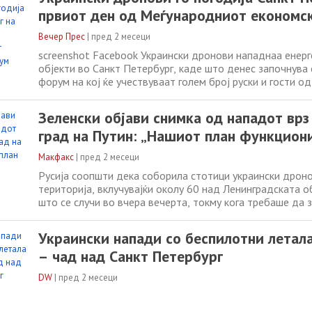
веќе се“, изјави Песков пред
првиот ден од Меѓународниот економс
Вечер Прес
|
пред 2 месеци
screenshot Facebook Украински дронови нападнаа енерг
објекти во Санкт Петербург, каде што денес започнува
форум на кој ќе учествуваат голем број руски и гости од
објавија француските медиуми, повикувајќи се на руски 
претставници. Гувернерот Александар Беглов рече дека 
Зеленски објави снимка од нападот вр
инфраструктурни објекти
град на Путин: „Нашиот план функцион
Макфакс
|
пред 2 месеци
Русија соопшти дека соборила стотици украински дроно
територија, вклучувајќи околу 60 над Ленинградската о
што се случи во вчера вечерта, токму кога требаше да 
економски форум во Санкт Петербург. Александар Бегло
Санкт Петербург, родниот град на рускиот претседате
Украински напади со беспилотни летала
Путин, потврди дека
– чад над Санкт Петербург
DW
|
пред 2 месеци