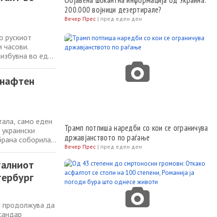
Објавена шокантна информација од Украина:
200.000 војници дезертирале?
Вечер Прес
|
пред еден ден
о рускиот
 часови.
 избувна во еден
Киев
четокот на
 нафтен
тала, само еден
Трамп потпиша наредби со кои се ограничува
 украински
државјанството по раѓање
брана соборила
Вечер Прес
|
пред еден ден
3 што летале
ски независни
талниот
тербург
и продолжува да
ксандар