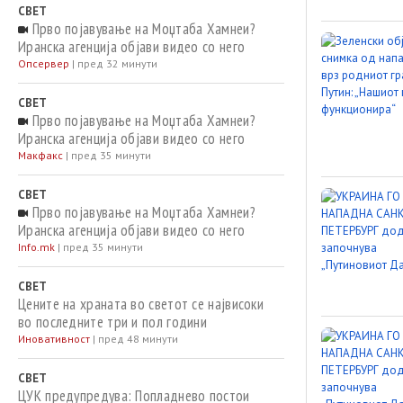
СВЕТ
Прво појавување на Моџтаба Хамнеи?
Иранска агенција објави видео со него
Опсервер
|
пред 32 минути
СВЕТ
Прво појавување на Моџтаба Хамнеи?
Иранска агенција објави видео со него
Макфакс
|
пред 35 минути
СВЕТ
Прво појавување на Моџтаба Хамнеи?
Иранска агенција објави видео со него
Info.mk
|
пред 35 минути
СВЕТ
Цените на храната во светот се највисоки
во последните три и пол години
Иновативност
|
пред 48 минути
СВЕТ
ЦУК предупредува: Попладнево постои