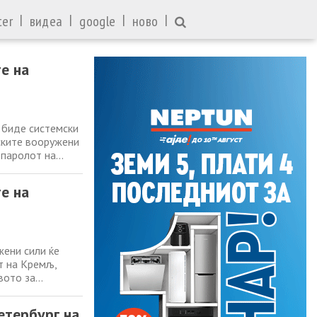
|
|
|
|
ter
видеа
google
ново
е на
 биде системски
ските вооружени
тпаролот на
нистерството за
 одговорот на
е на
жени сили ќе
т на Кремљ,
вото за
 одговорот на
сушност, тие
етербург на