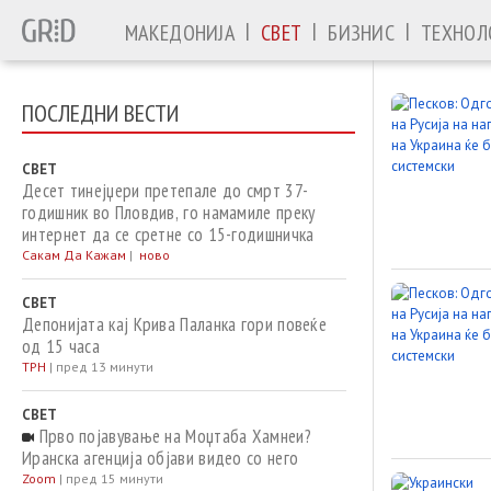
|
|
|
МАКЕДОНИЈА
СВЕТ
БИЗНИС
ТЕХНОЛ
ПОСЛЕДНИ ВЕСТИ
СВЕТ
Десет тинејџери претепале до смрт 37-
годишник во Пловдив, го намамиле преку
интернет да се сретне со 15-годишничка
Сакам Да Кажам
|
ново
СВЕТ
Депонијата кај Крива Паланка гори повеќе
од 15 часа
ТРН
|
пред 13 минути
СВЕТ
Прво појавување на Моџтаба Хамнеи?
Иранска агенција објави видео со него
Zoom
|
пред 15 минути