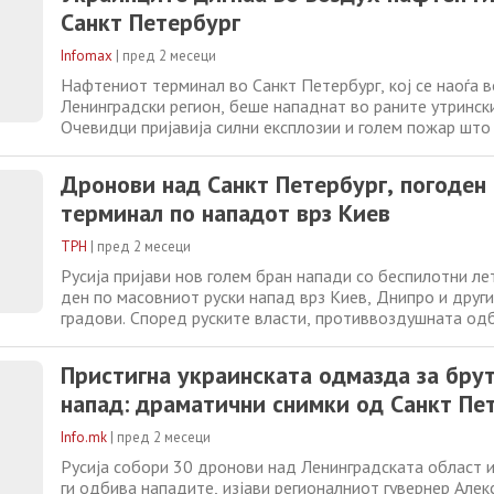
Санкт Петербург
Infomax
|
пред 2 месеци
Нафтениот терминал во Санкт Петербург, кој се наоѓа в
Ленинградски регион, беше нападнат во раните утрински
Очевидци пријавија силни експлозии и голем пожар што
од најважните енергетски објекти во Русија, објавува „
Индепендент“. Нападот се случил на самиот ден од по
Дронови над Санкт Петербург, погоден
Меѓународниот економски форум во Санкт
терминал по нападот врз Киев
ТРН
|
пред 2 месеци
Русија пријави нов голем бран напади со беспилотни ле
ден по масовниот руски напад врз Киев, Днипро и други
градови. Според руските власти, противвоздушната од
десетици дронови над Ленинградската област и уште 1
кон Москва. Во Санкт Петербург, според украински и ру
Пристигна украинската одмазда за бру
извори, дронови го погодиле
напад: драматични снимки од Санкт Пе
Info.mk
|
пред 2 месеци
Русија собори 30 дронови над Ленинградската област 
ги одбива нападите, изјави регионалниот гувернер Але