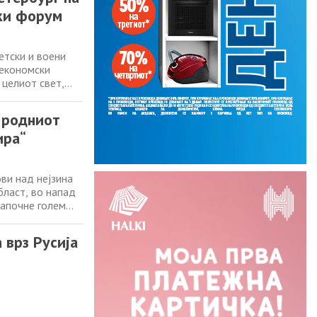
ки форум
етски и воени
 економски
 целиот свет,
и украински
„неколку“
з родниот
ира“
ви над нејзина
бласт, во напад
започне голем
в, гувернерот на
л Владимир
 врз Русија