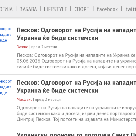
|
|
|
|
|
ОГИЈА
ЗАБАВА
LIFESTYLE
СПОРТ
facebook
twit
Песков: Одговорот на Русија на нападит
Украина ќе биде системски
Важно
|
пред 2 месеци
Песков: Одговорот на Русија на нападите на Украина ќе
03.06.2026 Одговорот на Русија на нападите на украин
сили ќе биде системски како и досега, изјави денес пор
Кремљ, Дмитриј Песков. Тој потсети на изјавата на Ми
надворешни работи на Русија, во која се наведува дека
Песков: Одговорот на Русија на нападит
украинските
Украина ќе биде системски
Макфакс
|
пред 2 месеци
Одговорот на Русија на нападите на украинските воору
биде системски како и досега, изјави денес портпароло
Дмитриј Песков. Тој потсети на изјавата на Министерст
надворешни работи на Русија, во која се наведува дека
украинските напади ќе биде системски, објави ТАСС. „В
Украински дронови го погодија Санкт П