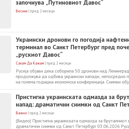
започнува „Путиновиот Давос“
Весник
|
пред 2 месеци
Украински дронови го погодија нафтен
терминал во Санкт Петербург пред поч
„рускиот Давос“
Сакам Да Кажам
|
пред 2 месеци
Русија објави дека соборила 50 дронови над Ленинград
продолжува да одбива украински напади, непосредно 
на голема годишна економска конференција. Снимки обј
Телеграм покажаа голем чад од правецот на нафтениот
пристаништето во Санкт Петербург. Во Санкт Петербург
Пристигна украинската одмазда за бру
одржува таканаречениот „руски
напад: драматични снимки од Санкт Пе
Важно
|
пред 2 месеци
(Видео) Пристигна украинската одмазда за бруталниот 
драматични снимки од Санкт Петербург 03.06.2026 Рус