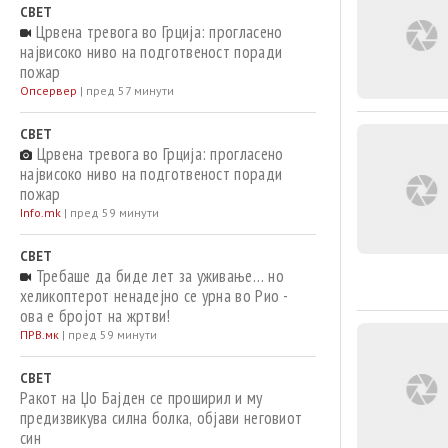
СВЕТ
Црвена тревога во Грција: прогласено
највисоко ниво на подготвеност поради
пожар
Опсервер
|
пред 57 минути
СВЕТ
Црвена тревога во Грција: прогласено
највисоко ниво на подготвеност поради
пожар
Info.mk
|
пред 59 минути
СВЕТ
Требаше да биде лет за уживање… но
хеликоптерот ненадејно се урна во Рио -
ова е бројот на жртви!
ПРВ.мк
|
пред 59 минути
СВЕТ
Ракот на Џо Бајден се проширил и му
предизвикува силна болка, објави неговиот
син