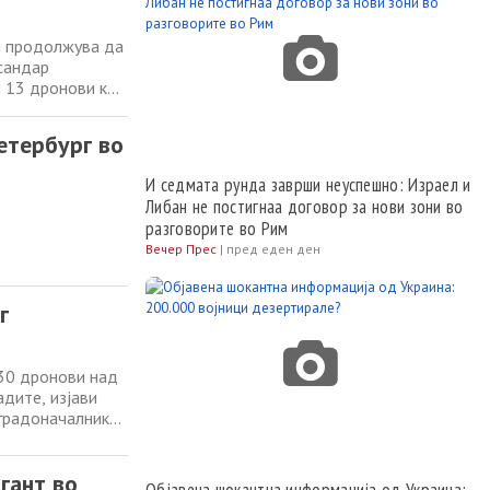
и продолжува да
ксандар
 13 дронови кои
учна
а за нафта, а
етербург во
И седмата рунда заврши неуспешно: Израел и
Либан не постигнаа договор за нови зони во
разговорите во Рим
Вечер Прес
|
пред еден ден
г
 30 дронови над
дите, изјави
 градоначалникот
Ленинградската
гија и голема
гант во