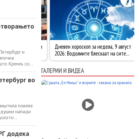
 отворањето
Петербург и
започна
 што Кремљ со
есто се нарекува
ГАЛЕРИИ И ВИДЕА
ленски соопшти
етербург во
уништила повеќе
здушни напади
уското
повеќе региони,
ени околу 60
Г додека