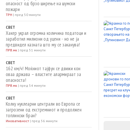
опасност од брзо ширење на шумски
пожари
ТРН
|
пред 50 минути
СВЕТ
Хакер украл огромна количина податоци и
заработил милиони од уцени - но не ја
предвидел казната што му се заканува!
ПРВ.мк
|
пред 51 минути
СВЕТ
162 км/ч! Моќниот тајфун се движи кон
оваа држава – властите алармираат за
опасноста!
ПРВ.мк
|
пред 54 минути
СВЕТ
Колку нуклеарни централи во Европа се
загрозени од екстремниот и продолжен
топлински бран?
Иновативност
|
пред 56 минути