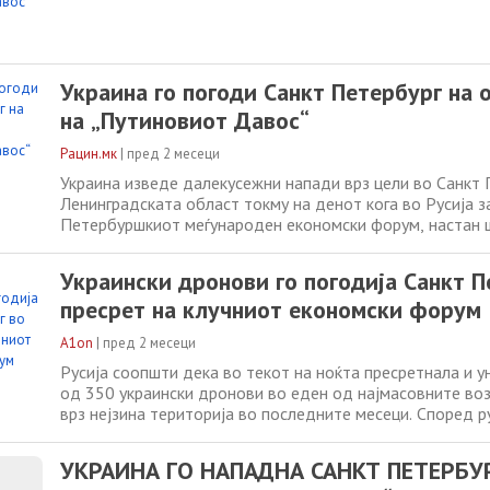
Украина го погоди Санкт Петербург на
на „Путиновиот Давос“
Рацин.мк
|
пред 2 месеци
Украина изведе далекусежни напади врз цели во Санкт 
Ленинградската област токму на денот кога во Русија 
Петербуршкиот меѓународен економски форум, настан
години го користи како главна бизнис-платформа и кој ч
„руски Давос“. Украинскиот претседател Володимир Зе
Украински дронови го погодија Санкт П
дека украинските сили погодиле
пресрет на клучниот економски форум
A1on
|
пред 2 месеци
Русија соопшти дека во текот на ноќта пресретнала и 
од 350 украински дронови во еден од најмасовните во
врз нејзина територија во последните месеци. Според р
Министерство за одбрана, нападите биле насочени кон 
вклучително и областа Ленинград, каде што биле собор
УКРАИНА ГО НАПАДНА САНКТ ПЕТЕРБУР
беспилотни летала. Гувернерот