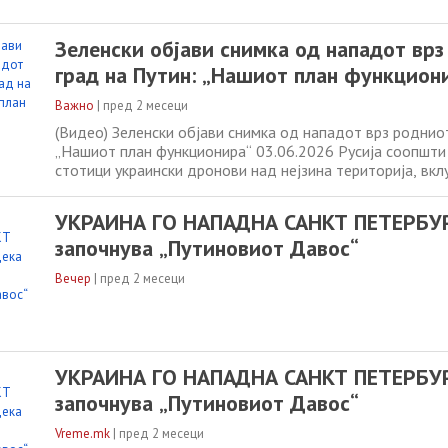
Зеленски објави снимка од нападот вр
град на Путин: „Нашиот план функцион
Важно
|
пред 2 месеци
(Видео) Зеленски објави снимка од нападот врз родниот
„Нашиот план функционира“ 03.06.2026 Русија соопшти
стотици украински дронови над нејзина територија, вкл
60 над Ленинградската област, во напад што се случи в
токму кога требаше да започне голем економски форум
УКРАИНА ГО НАПАДНА САНКТ ПЕТЕРБУР
Петербург. Александар
започнува „Путиновиот Давос“
Вечер
|
пред 2 месеци
УКРАИНА ГО НАПАДНА САНКТ ПЕТЕРБУР
започнува „Путиновиот Давос“
Vreme.mk
|
пред 2 месеци