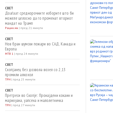
СВЕТ
Доаѓаат среднорочните изборите што би
можеле целосно да го променат вториот
мандат на Трамп
Рацин.мк
|
пред 21 минути
СВЕТ
Нов бран шумски пожари во САД, Канада и
Европа
МТВ 1
|
пред 24 минути
СВЕТ
Скопјанец без дозвола возел со 2,13
промили алкохол
ТРН
|
пред 25 минути
СВЕТ
Претреси во Скопје: Пронајдени кокаин и
марихуана, уапсена и малолетничка
ТРН
|
пред 27 минути