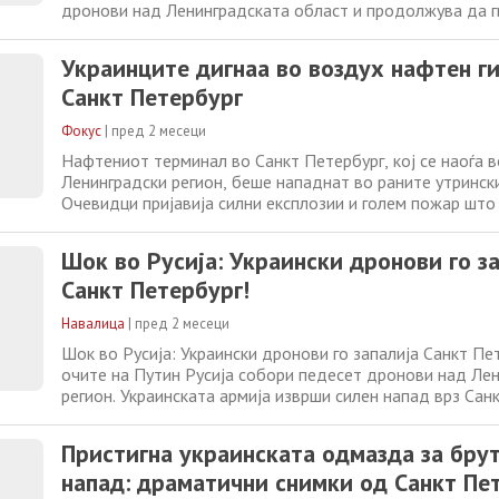
дронови над Ленинградската област и продолжува да 
нападите, изјави регионалниот гувернер Александар Д
градоначалникот на Москва пријави 13 дронови кои лет
Украинците дигнаа во воздух нафтен ги
Ленинградската област е дом на
Санкт Петербург
Фокус
|
пред 2 месеци
Нафтениот терминал во Санкт Петербург, кој се наоѓа в
Ленинградски регион, беше нападнат во раните утрински
Очевидци пријавија силни експлозии и голем пожар што
од најважните енергетски објекти во Русија, објавува „
Индепендент“. Нападот се случил на самиот ден од по
Шок во Русија: Украински дронови го з
Меѓународниот економски форум во Санкт
Санкт Петербург!
Навалица
|
пред 2 месеци
Шок во Русија: Украински дронови го запалија Санкт Пе
очите на Путин Русија собори педесет дронови над Ле
регион. Украинската армија изврши силен напад врз Сан
Огромен чад се издига над познатиот нафтен терминал
големиот настан сега виси на конец. Напад среде голем
Пристигна украинската одмазда за бру
Владимир Путин
напад: драматични снимки од Санкт Пе