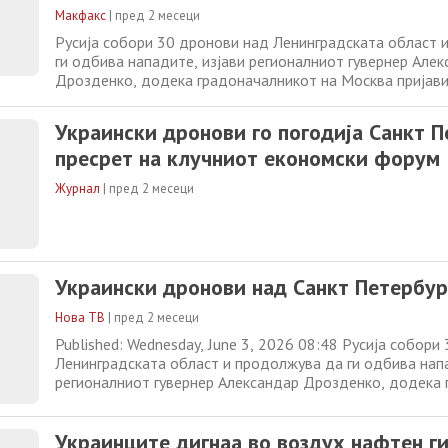
Макфакс
|
пред 2 месеци
Русија собори 30 дронови над Ленинградската област 
ги одбива нападите, изјави регионалниот гувернер Але
Дрозденко, додека градоначалникот на Москва пријави
летале кон Москва. Ленинградската област е дом на кл
инфраструктура за извоз на енергија и голема рафинериј
Украински дронови го погодија Санкт П
економски форум се одржува во Санкт
пресрет на клучниот економски форум
Журнал
|
пред 2 месеци
Украински дронови над Санкт Петербур
Нова ТВ
|
пред 2 месеци
Published: Wednesday, June 3, 2026 08:48 Русија собори
Ленинградската област и продолжува да ги одбива напа
регионалниот гувернер Александар Дрозденко, додека
на Москва пријави 13 дронови кои летале кон Москва. 
област е дом на клучна инфраструктура за извоз на енер
Украинците дигнаа во воздух нафтен ги
рафинерија за