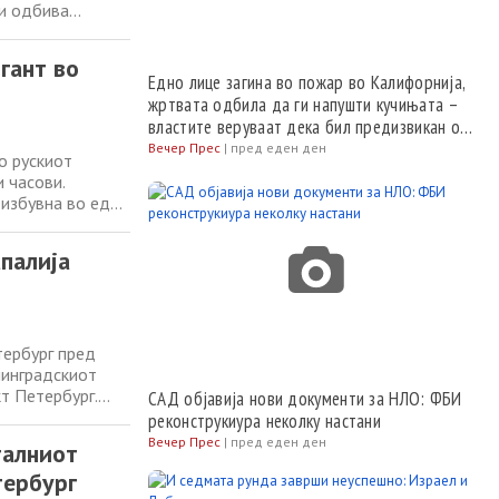
ги одбива
розденко, додека
але кон Москва.
гант во
Едно лице загина во пожар во Калифорнија,
жртвата одбила да ги напушти кучињата –
властите веруваат дека бил предизвикан од
моторна пила
Вечер Прес
|
пред еден ден
о рускиот
 часови.
 избувна во еден
Киев
четокот на
апалија
тербург пред
нинградскиот
кт Петербург.
САД објавија нови документи за НЛО: ФБИ
. Безбедноста на
реконструкиура неколку настани
иот руски настан
Вечер Прес
|
пред еден ден
талниот
тербург