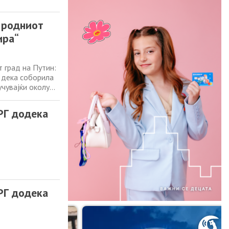
з родниот
ира“
 град на Путин:
 дека соборила
учувајќи околу
о вчера вечерта,
 во Санкт
Г додека
Г додека