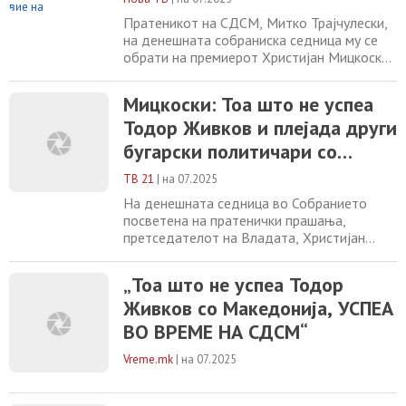
Ванчо Михајлов
Пратеникот на СДСМ, Митко Трајчулески,
на денешната собраниска седница му се
обрати на премиерот Христијан Мицкоски
осудувајќи ја реториката на ВМРО-
ДПМНЕ за предавници и обвинувањата
Мицкоски: Тоа што не успеа
упатени кон опозицијата посочувајќи дека
Тодор Живков и плејада други
СДСМ се наследници на антифашизмот а
ВМРО-ДПМНЕ на хибридната идеологија
бугарски политичари со
на Ванчо Мијалов и Тодор Александров.
Македонија, успеа во време
Кога зборуваме
ТВ 21
|
на 07.2025
на СДСМ – ерес беше да се
На денешната седница во Собранието
спомене македонски
посветена на пратенички прашања,
претседателот на Владата, Христијан
идентитет во време на
Мицкоски даде свој коментар за
претходната власт
актуелните позиции во меѓународните
„Тоа што не успеа Тодор
односи, особено во делот на негаторските
Живков со Македонија, УСПЕА
позиции кои соседна Бугарија ги искажа
при гласањето на извештајот за државата
ВО ВРЕМЕ НА СДСМ“
во Европскиот парламент. Премиерот
Мицкоски при одговорот на
Vreme.mk
|
на 07.2025