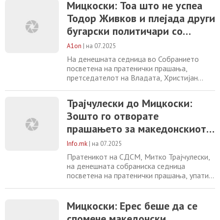
Мицкоски: Тоа што не успеа
Тодор Живков и плејада други
бугарски политичари со
Македонија, успеа во време
A1on
|
на 07.2025
на СДСМ
На денешната седница во Собранието
посветена на пратенички прашања,
претседателот на Владата, Христијан
Мицкоски даде свој коментар за
актуелните позиции во меѓународните
Трајчулески до Мицкоски:
односи, особено во делот на негаторските
Зошто го отворате
позиции кои соседна Бугарија ги искажа
при гласањето на извештајот за државата
прашањето за македонскиот
во Европскиот парламент. Премиерот
јазик, нѐ враќате во времето
Мицкоски при одговорот на
Info.mk
|
на 07.2025
на Груевски со истите мотиви
Пратеникот на СДСМ, Митко Трајчулески,
на денешната собраниска седница
посветена на пратенички прашања, упати
прашање до премиерот Христијан
Мицковски зошто повторно се отвора веќе
затвореното прашање за македонскиот
Мицкоски: Ерес беше да се
јазик и македонскиот идентитет. Дали
спомене македонски