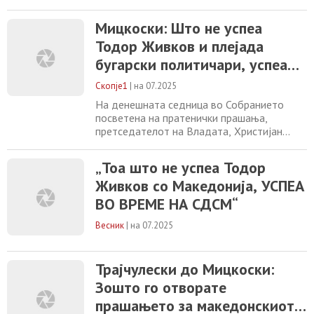
Митко Трајчулески од СДСМ, за
неисполнетите ветувања во однос на
Мицкоски: Што не успеа
евроинтеграциите, одговори дека
Тодор Живков и плејада
негаторските позиции за македонскиот
идентитет и јазик не се новина во некои
бугарски политичари, успеа
кругови во Бугарија и тие постојат уште од
во време на СДСМ – не се
создавањето на бугарската држава до
Скопје1
|
на 07.2025
споменува македонскиот
На денешната седница во Собранието
идентитет
посветена на пратенички прашања,
претседателот на Владата, Христијан
Мицкоски даде свој коментар за
актуелните позиции во меѓународните
„Тоа што не успеа Тодор
односи, особено во делот на негаторските
Живков со Македонија, УСПЕА
позиции кои соседна Бугарија ги искажа
при гласањето на извештајот за државата
ВО ВРЕМЕ НА СДСМ“
во Европскиот парламент. Премиерот
Мицкоски при одговорот на
Весник
|
на 07.2025
Трајчулески до Мицкоски:
Зошто го отворате
прашањето за македонскиот