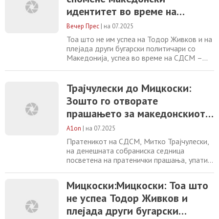
Мицковски сака да ја врати Македонија во
идентитет во време на
времето на режимот на Никола Груевски, и
дали негирањето
претходната власт
Вечер Прес
|
на 07.2025
Тоа што не им успеа на Тодор Живков и на
плејада други бугарски политичари со
Македонија, успеа во време на СДСМ –
ерес беше да се спомене македонски
идентитет во време на претходната
власт, рече премиерот Христијан Мицкоски
Трајчулески до Мицкоски:
на денешната собраниска седница
Зошто го отворате
посветена на пратенички прашања.
прашањето за македонскиот
Премиерот даде свој коментар за
актуелните позиции во меѓународните
јазик, не враќате во времето
A1on
|
на 07.2025
на Груевски со истите мотиви?
Пратеникот на СДСМ, Митко Трајчулески,
на денешната собраниска седница
посветена на пратенички прашања, упати
прашање до премиерот Христијан
Мицковски зошто повторно се отвора веќе
Мицкоски:Мицкоски: Тоа што
затвореното прашање за македонскиот
не успеа Тодор Живков и
јазик и македонскиот идентитет. Дали
Мицковски сака да ја врати Македонија во
плејада други бугарски
времето на режимот на Никола Груевски, и