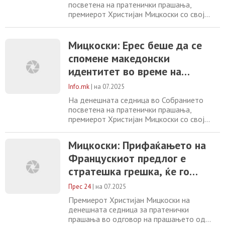
посветена на пратенички прашања,
премиерот Христијан Мицкоски со свој
коментар за актуелните позиции во
меѓународните односи. Мицкоски при
одговорот на пратеничкото прашање
Мицкоски: Eрес беше да се
поставено од страна на пратеникот
спомене македонски
Трајчулевски од СДСМ, потсети дека
идентитет во време на
негаторските позиции за македонскиот
идентитет и јазик не се новина во некои
претходната власт
Info.mk
|
на 07.2025
На денешната седница во Собранието
посветена на пратенички прашања,
премиерот Христијан Мицкоски со свој
коментар за актуелните позиции во
меѓународните односи. Мицкоски при
Мицкоски: Прифаќањето на
одговорот на пратеничкото прашање
Францускиот предлог е
поставено од страна на пратеникот
Трајчулевски од СДСМ, потсети дека
стратешка грешка, ќе го
негаторските позиции за македонскиот
исправиме
идентитет и јазик не се новина во некои
Прес 24
|
на 07.2025
Премиерот Христијан Мицкоски на
денешната седница за пратенички
прашања во одговор на прашањето од