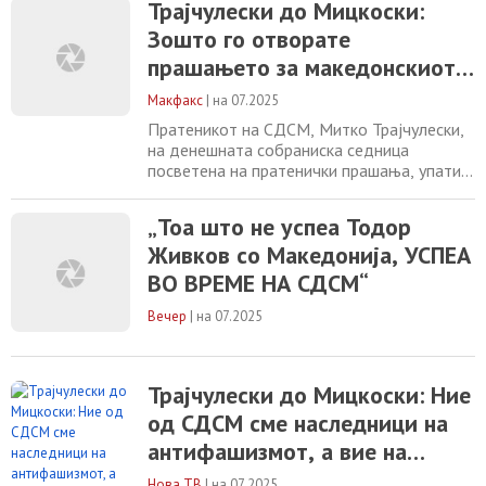
Трајчулески до Мицкоски:
одговорот на пратеничкото прашање
Зошто го отворате
поставено од страна на пратеникот
Трајчулевски од СДСМ, потсети дека
прашањето за македонскиот
негаторските позиции за македонскиот
јазик, не враќате во времето
идентитет и јазик не се новина во некои
Макфакс
|
на 07.2025
на Груевски со истите мотиви
Пратеникот на СДСМ, Митко Трајчулески,
на денешната собраниска седница
посветена на пратенички прашања, упати
прашање до премиерот Христијан
Мицковски зошто повторно се отвора веќе
„Тоа што не успеа Тодор
затвореното прашање за македонскиот
Живков со Македонија, УСПЕА
јазик и македонскиот идентитет. Дали
Мицковски сака да ја врати Македонија во
ВО ВРЕМЕ НА СДСМ“
времето на режимот на Никола Груевски, и
дали негирањето
Вечер
|
на 07.2025
Трајчулески до Мицкоски: Ние
од СДСМ сме наследници на
антифашизмот, а вие на
хибридната идеологија на
Нова ТВ
|
на 07.2025