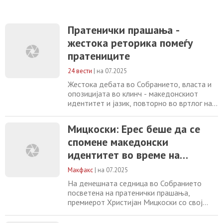
Пратенички прашања -
жестока реторика помеѓу
пратениците
24 вести
|
на 07.2025
Жестока дебата во Собранието, власта и
опозицијата во клинч - македонскиот
идентитет и јазик, повторно во вртлог на
партиските пресметки. СДСМ ја обвини
власта за неуспех да обезбеди подобрена
Мицкоски: Eрес беше да се
преговарачка рамка на земјата со ЕУ -
спомене македонски
Мицкоски им одговори, дека прифаќањето
на Францускиот предлог е стратешка
идентитет во време на
грешка, која оваа власт ќе ја исправи.
претходната власт
Порача
Макфакс
|
на 07.2025
На денешната седница во Собранието
посветена на пратенички прашања,
премиерот Христијан Мицкоски со свој
коментар за актуелните позиции во
меѓународните односи. Мицкоски при