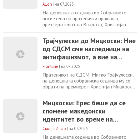
политичари со Македонија,
дали негирањето
A1on
|
на 07.2025
успеа во време на СДСМ
На денешната седница во Собранието
посветена на пратенички прашања,
претседателот на Владата, Христијан
Мицкоски даде свој коментар за
актуелните позиции во меѓународните
Трајчулески до Мицкоски: Ние
односи, особено во делот на негаторските
од СДСМ сме наследници на
позиции кои соседна Бугарија ги искажа
при гласањето на извештајот за државата
антифашизмот, а вие на
во Европскиот парламент. Премиерот
хибридната идеологија на
Мицкоски при одговорот на
Frontline
|
на 07.2025
Ванчо Михајлов.
Пратеникот на СДСМ, Митко Трајчулески,
на денешната собраниска седница му се
обрати на премиерот Христијан Мицкоски
осудувајќи ја реториката на ВМРО-
ДПМНЕ за предавници и обвинувањата
Мицкоски: Eрес беше да се
упатени кон опозицијата посочувајќи дека
спомене македонски
СДСМ се наследници на антифашизмот а
ВМРО-ДПМНЕ на хибридната идеологија
идентитет во време на
на Ванчо Мијалов и Тодор Александров.
претходната власт
Кога зборуваме
Скопје Инфо
|
на 07.2025
На денешната седница во Собранието