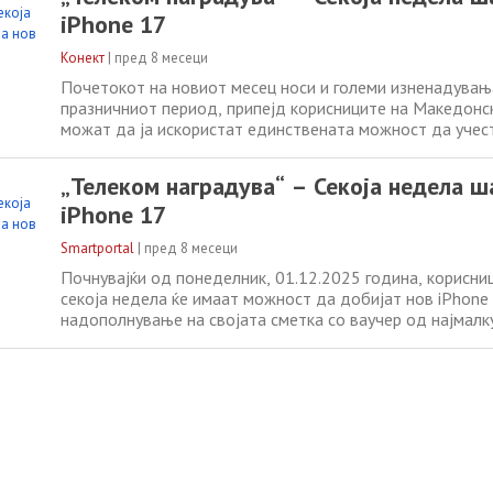
Телеком секоја недела ќе
iPhone 17
Конект
|
пред 8 месеци
Почетокот на новиот месец носи и големи изненадувања
празничниот период, припејд корисниците на Македонс
можат да ја искористат единствената можност да учес
големата наградна игра „Телеком наградува“ и да играат
17. Почнувајќи од понеделник, 01.12.2025 година, кори
„Телеком наградува“ – Секоја недела ш
Телеком секоја недела ќе
iPhone 17
Smartportal
|
пред 8 месеци
Почнувајќи од понеделник, 01.12.2025 година, корисни
секоја недела ќе имаат можност да добијат нов iPhone 
надополнување на својата сметка со ваучер од најмалк