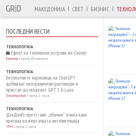
|
|
|
МАКЕДОНИЈА
СВЕТ
БИЗНИС
ТЕХНОЛ
ПОСЛЕДНИ ВЕСТИ
ТЕХНОЛОГИЈА
Ефект на топлински острови во Скопје
Емитер
|
пред 48 минути
ТЕХНОЛОГИЈА
Бесплатните корисници на ChatGPT
добиваат неограничени разговори и
пристап до моделот GPT-5.6 Luna
Smartportal
|
пред 2 часа
ТЕХНОЛОГИЈА
ДакДакГо претстави „обични“ очила како
критика на вештачката интелигенција
ТРН
|
пред 2 часа