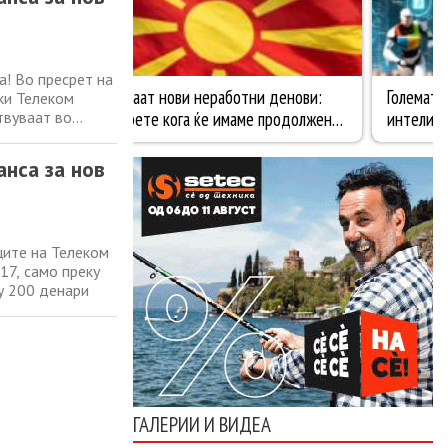
! Во пресрет на
ки Телеком
твуваат во
 за нов iPhone
сниците на
анса за нов
ците на Телеком
17, само преку
у 200 денари
ГАЛЕРИИ И ВИДЕА