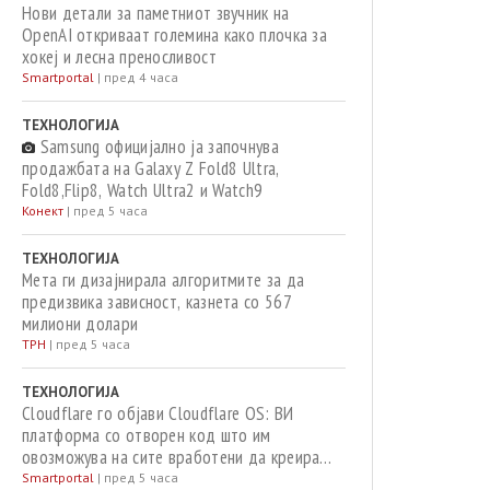
Нови детали за паметниот звучник на
OpenAI откриваат големина како плочка за
хокеј и лесна преносливост
Smartportal
|
пред 4 часа
ТЕХНОЛОГИЈА
Samsung официјално ја започнува
продажбата на Galaxy Z Fold8 Ultra,
Fold8,Flip8, Watch Ultra2 и Watch9
Конект
|
пред 5 часа
ТЕХНОЛОГИЈА
Мета ги дизајнирала алгоритмите за да
предизвика зависност, казнета со 567
милиони долари
ТРН
|
пред 5 часа
ТЕХНОЛОГИЈА
Cloudflare го објави Cloudflare OS: ВИ
платформа со отворен код што им
овозможува на сите вработени да креираат
апликации и автоматизации
Smartportal
|
пред 5 часа