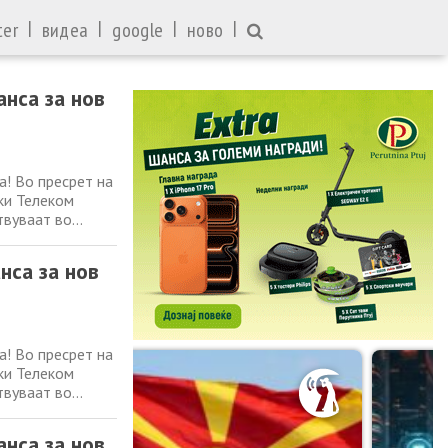
|
|
|
|
ter
видеа
google
ново
анса за нов
! Во пресрет на
ки Телеком
твуваат во
 за нов iPhone
сниците на
нса за нов
! Во пресрет на
ки Телеком
твуваат во
 за нов iPhone
сниците на
анса за нов