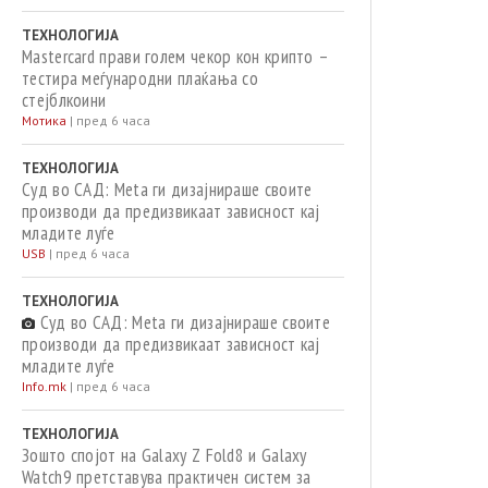
ТЕХНОЛОГИЈА
Mastercard прави голем чекор кон крипто –
тестира меѓународни плаќања со
стејблкоини
Мотика
|
пред 6 часа
ТЕХНОЛОГИЈА
Суд во САД: Meta ги дизајнираше своите
производи да предизвикаат зависност кај
младите луѓе
USB
|
пред 6 часа
ТЕХНОЛОГИЈА
Суд во САД: Meta ги дизајнираше своите
производи да предизвикаат зависност кај
младите луѓе
Info.mk
|
пред 6 часа
ТЕХНОЛОГИЈА
Зошто спојот на Galaxy Z Fold8 и Galaxy
Watch9 претставува практичен систем за