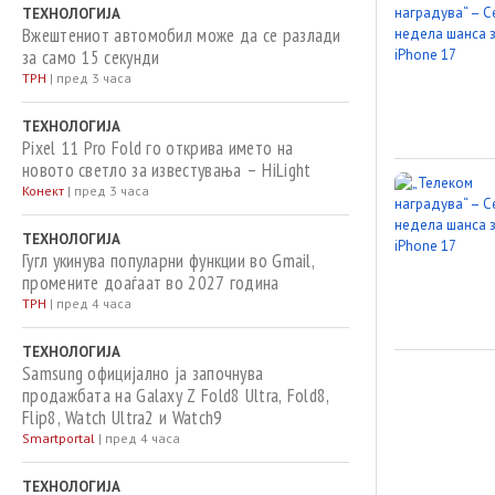
ТЕХНОЛОГИЈА
Вжештениот автомобил може да се разлади
за само 15 секунди
ТРН
|
пред 3 часа
ТЕХНОЛОГИЈА
Pixel 11 Pro Fold го открива името на
новото светло за известувања – HiLight
Конект
|
пред 3 часа
ТЕХНОЛОГИЈА
Гугл укинува популарни функции во Gmail,
промените доаѓаат во 2027 година
ТРН
|
пред 4 часа
ТЕХНОЛОГИЈА
Samsung официјално ја започнува
продажбата на Galaxy Z Fold8 Ultra, Fold8,
Flip8, Watch Ultra2 и Watch9
Smartportal
|
пред 4 часа
ТЕХНОЛОГИЈА