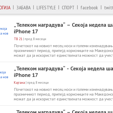
|
|
|
|
|
ОГИЈА
ЗАБАВА
LIFESTYLE
СПОРТ
facebook
twit
„Телеком наградува“ – Секоја недела ш
iPhone 17
ТВ 21
|
пред 8 месеци
Почетокот на новиот месец носи и големи изненадувања
празничниот период, припејд корисниците на Македонс
можат да ја искористат единствената можност да учес
големата наградна игра „Телеком наградува“ и да играат
17. Почнувајќи од понеделник, 01.12.2025 година, кори
„Телеком наградува“ - Секоја недела ша
Телеком секоја недела ќе
iPhone 17
Кајгана
|
пред 8 месеци
Почетокот на новиот месец носи и големи изненадувања
празничниот период, припејд корисниците на Македонс
можат да ја искористат единствената можност да учес
големата наградна игра „Телеком наградува“ и да играат
17. Почнувајќи од понеделник, 01.12.2025 година, кори
„Телеком наградува“ – Секоја недела ш