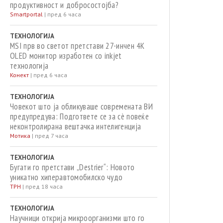
продуктивност и добросостојба?
Smartportal
|
пред 6 часа
ТЕХНОЛОГИЈА
MSI прв во светот претстави 27-инчен 4K
OLED монитор изработен со inkjet
технологија
Конект
|
пред 6 часа
ТЕХНОЛОГИЈА
Човекот што ја обликуваше современата ВИ
предупредува: Подгответе се за сè повеќе
неконтролирана вештачка интелигенција
Мотика
|
пред 7 часа
ТЕХНОЛОГИЈА
Бугати го претстави „Destrier“: Новото
уникатно хиперавтомобилско чудо
ТРН
|
пред 18 часа
ТЕХНОЛОГИЈА
Научници открија микроорганизми што го