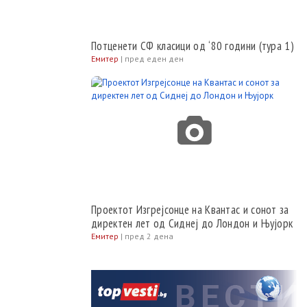
Потценети СФ класици од ‘80 години (тура 1)
Емитер
|
пред еден ден
Проектот Изгрејсонце на Квантас и сонот за
директен лет од Сиднеј до Лондон и Њуjорк
Емитер
|
пред 2 дена