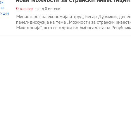
Опсервер
|
пред 8 месеци
Министерот за економија и труд, Бесар Дурмиши, денес
панел-дискусија на тема „Можности за странски инвест
Македонија“, што се одржа во Амбасадата на Републик
Македонија во Берлин. Настанот беше организиран од 
македонскиот бизнис клуб (DNMBC) во соработка со М
надворешни работи и надворешна