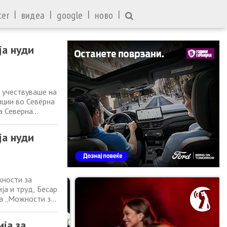
|
|
|
|
ter
видеа
google
ново
ја нуди
 учествуваше на
иции во Северна
а Северна
Германско–
инистерството за
ја нуди
жности за
ја и труд, Бесар
ма „Можности за
држа во
н. Настанот
ја за