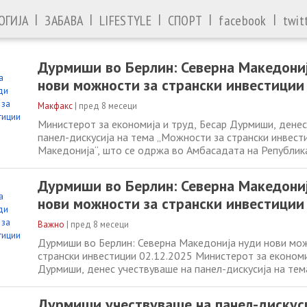
|
|
|
|
|
ОГИЈА
ЗАБАВА
LIFESTYLE
СПОРТ
facebook
twit
Дурмиши во Берлин: Северна Македони
нови можности за странски инвестиции
Макфакс
|
пред 8 месеци
Министерот за економија и труд, Бесар Дурмиши, денес
панел-дискусија на тема „Можности за странски инвест
Македонија“, што се одржа во Амбасадата на Републик
Македонија во Берлин. Настанот беше организиран од 
македонскиот бизнис клуб (DNMBC) во соработка со М
Дурмиши во Берлин: Северна Македони
надворешни работи и надворешна
нови можности за странски инвестиции
Важно
|
пред 8 месеци
Дурмиши во Берлин: Северна Македонија нуди нови мо
странски инвестиции 02.12.2025 Министерот за економи
Дурмиши, денес учествуваше на панел-дискусија на те
странски инвестиции во Северна Македонија“, што се о
Амбасадата на Република Северна Македонија во Берли
Дурмиши учествуваше на панел-дискуси