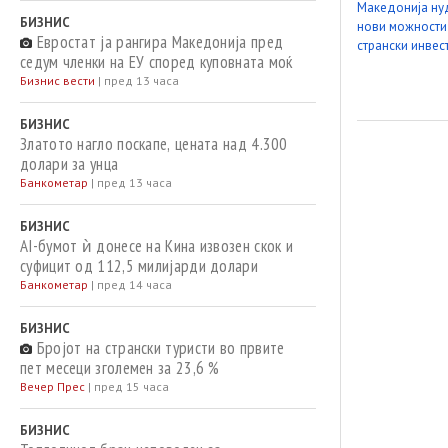
БИЗНИС
Евростат ја рангира Македонија пред
седум членки на ЕУ според куповната моќ
Бизнис вести
|
пред 13 часа
БИЗНИС
Златото нагло поскапе, цената над 4.300
долари за унца
Банкометар
|
пред 13 часа
БИЗНИС
AI-бумот ѝ донесе на Кина извозен скок и
суфицит од 112,5 милијарди долари
Банкометар
|
пред 14 часа
БИЗНИС
Бројот на странски туристи во првите
пет месеци зголемен за 23,6 %
Вечер Прес
|
пред 15 часа
БИЗНИС