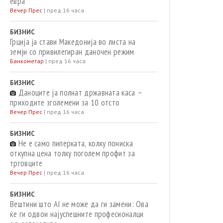
евра
Вечер Прес
|
пред 16 часа
БИЗНИС
Грција ја стави Македонија во листа на
земји со привилегиран даночен режим
Банкометар
|
пред 16 часа
БИЗНИС
Даноците ја полнат државната каса –
приходите зголемени за 10 отсто
Вечер Прес
|
пред 16 часа
БИЗНИС
Не е само пиперката, колку пониска
откупна цена толку поголем профит за
трговците
Вечер Прес
|
пред 16 часа
БИЗНИС
Вештини што AI не може да ги замени: Ова
ќе ги одвои најуспешните професионалци