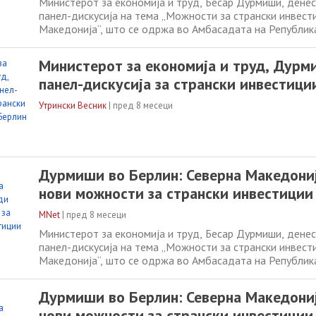
Министерот за економија и труд, Бесар Дурмиши, денес
панел-дискусија на тема „Можности за странски инвест
Македонија“, што се одржа во Амбасадата на Републик
Македонија во Берлин. Настанот беше организиран од 
македонскиот бизнис клуб (DNMBC) во соработка со М
Министерот за економија и труд, Дурм
надворешни работи и надворешна
панел-дискусија за странски инвестици
Утрински Весник
|
пред 8 месеци
Дурмиши во Берлин: Северна Македони
нови можности за странски инвестиции
MNet
|
пред 8 месеци
Министерот за економија и труд, Бесар Дурмиши, денес
панел-дискусија на тема „Можности за странски инвест
Македонија“, што се одржа во Амбасадата на Републик
Македонија во Берлин. Настанот беше организиран од 
македонскиот бизнис клуб (DNMBC) во соработка со М
Дурмиши во Берлин: Северна Македони
надворешни работи и надворешна
нови можности за странски инвестиции