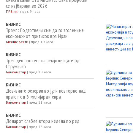
онакви какви што мислите: Овие професии
се најбарани во 2026
ПРВ.мк
|
пред 9 часа
БИЗНИС
Трамп: Подготвени сме да го зголемиме
економскиот притисок врз Иран
Бизнис вести
|
пред 10 часа
БИЗНИС
Трет ден протест на земјоделците од
Струмичко
Банкометар
|
пред 10 часа
БИЗНИС
Девизните резерви во јули повторно над
прагот од 5 милијарди евра
Банкометар
|
пред 11 часа
БИЗНИС
Доларот слабее втора недела по ред
Банкометар
|
пред 12 часа