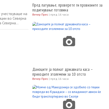
Пред патување, проверете ги провизиите за
подигнување готовина
 учествуваше на
Вечер Прес
|
пред 16 часа
иции во Северна
а Северна
Германско–
инистерството за
Даноците ја полнат државната каса –
приходите зголемени за 10 отсто
Вечер Прес
|
пред 16 часа