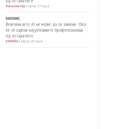
од останатите
Банкометар
|
пред 17 часа
БИЗНИС
Вештини што AI не може да ги замени: Ова
ќе ги одвои најуспешните професионалци
од останатите
KARIERA
|
пред 18 часа