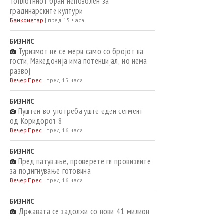
Топлотниот бран неповолен за
градинарските култури
Банкометар
|
пред 15 часа
БИЗНИС
Туризмот не се мери само со бројот на
гости, Македонија има потенцијал, но нема
развој
Вечер Прес
|
пред 15 часа
БИЗНИС
Пуштен во употреба уште еден сегмент
од Коридорот 8
Вечер Прес
|
пред 16 часа
БИЗНИС
Пред патување, проверете ги провизиите
за подигнување готовина
Вечер Прес
|
пред 16 часа
БИЗНИС
Државата се задолжи со нови 41 милион