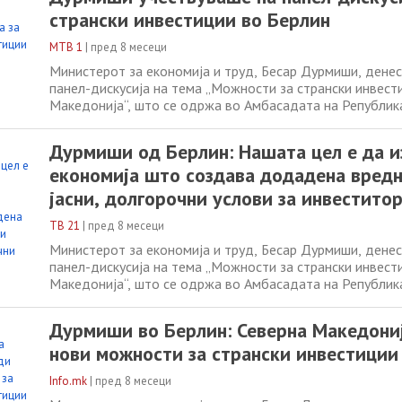
беше организиран од Германско–македонскиот
странски инвестиции во Берлин
МТВ 1
|
пред 8 месеци
Министерот за економија и труд, Бесар Дурмиши, денес
панел-дискусија на тема „Можности за странски инвест
Македонија“, што се одржа во Амбасадата на Републик
Македонија во Берлин. Настанот беше организиран од 
македонскиот бизнис клуб (DNMBC) во соработка со М
Дурмиши од Берлин: Нашата цел е да 
надворешни работи и надворешна
економија што создава додадена вредн
јасни, долгорочни услови за инвестито
ТВ 21
|
пред 8 месеци
Министерот за економија и труд, Бесар Дурмиши, денес
панел-дискусија на тема „Можности за странски инвест
Македонија“, што се одржа во Амбасадата на Републик
Македонија во Берлин. Настанот беше организиран од 
македонскиот бизнис клуб (DNMBC) во соработка со М
Дурмиши во Берлин: Северна Македони
надворешни работи и надворешна
нови можности за странски инвестиции
Info.mk
|
пред 8 месеци