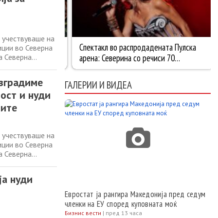
 учествуваше на
иции во Северна
а Северна
Германско –
инистерството за
изградиме
ГАЛЕРИИ И ВИДЕА
ост и нуди
рите
 учествуваше на
иции во Северна
а Северна
Германско–
инистерството за
ја нуди
Евростат ја рангира Македонија пред седум
членки на ЕУ според куповната моќ
Бизнис вести
|
пред 13 часа