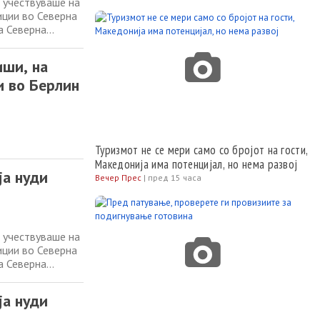
 учествуваше на
иции во Северна
а Северна
Германско–
инистерството за
иши, на
и во Берлин
Туризмот не се мери само со бројот на гости,
Македонија има потенцијал, но нема развој
ја нуди
Вечер Прес
|
пред 15 часа
 учествуваше на
иции во Северна
а Северна
Германско–
инистерството за
ја нуди