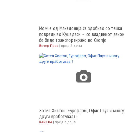
Момче од Македонија се здобило со тешки
повреди во Кушадаси – со владиниот авион
ќе биде транспортирано во Скопје
Вечер Прес
|
пред 2 дена
Хотел Хилтон, Еурофарм, Офис Плус и многу
други вработуваат!
KARIERA
|
пред 2 дена