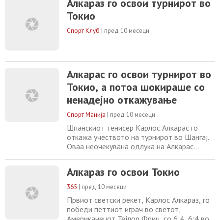
Алкараз го освои турнирот во
почнува денеска. Алкараз во финалето на
Токио
турнирот во Токио го совлада Тејлор Фриц
со 2:0 во сетови (6:4 и 6:4), но веднаш по
Спорт Клуб
|
пред 10 месеци
освоената титула објави дека нема
Алкарас го освои турнирот во
Токио, а потоа шокираше со
ненадејно откажување
Спорт Манија
|
пред 10 месеци
Шпанскиот тенисер Карлос Алкарас го
откажа учеството на турнирот во Шангај.
Оваа неочекувана одлука на Алкарас
дојде само неколку часа откако тој
триумфираше на турнирот во Токио,
Алкараз го освои Токио
Јаполнија. Во финалето на турнирот во
Токио, Алкарас беше подобар од Тејлор
365
|
пред 10 месеци
Фриц со 6:4 и 6:4, а потоа стигна вест за
Првиот светски рекет, Карлос Алкараз, го
неговото откажување на турнирот во
победи петтиот играч во светот,
Шангај. „Многу сум
Американецот Тејлор Фриц, со 6:4, 6:4 во