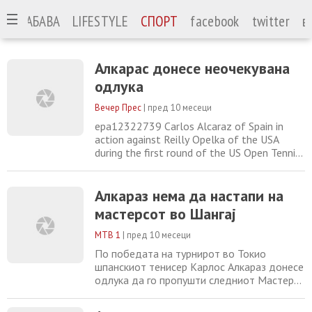
А
ЗАБАВА
LIFESTYLE
СПОРТ
facebook
twitter
в
Алкарас донесе неочекувана
одлука
Вечер Прес
|
пред 10 месеци
epa12322739 Carlos Alcaraz of Spain in
action against Reilly Opelka of the USA
during the first round of the US Open Tennis
Championships at the USTA Billie Jean King
National Tennis Center in Flushing Meadows,
New York, USA, 25 August 2025. The US
Алкараз нема да настапи на
Open tournament runs from 24 August
мастерсот во Шангај
through 07 September. EPA/BRIAN
HIRSCHFELD Шпанскиот тенисер Карлос
МТВ 1
|
пред 10 месеци
По победата на турнирот во Токио
шпанскиот тенисер Карлос Алкараз донесе
одлука да го пропушти следниот Мастерс
турнир. Тоа значи дека нема да настапи на
турнирот во кинескиот град Шангај, кој