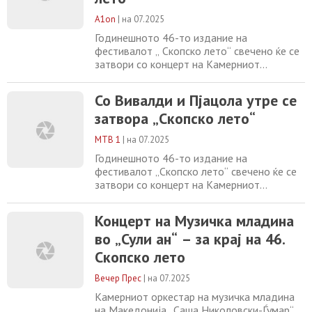
визија.
A1on
|
на 07.2025
Годинешното 46-то издание на
фестивалот „ Скопско лето“ свечено ќе се
затвори со концерт на Камерниот
оркестар на Музичка младина на
Македонија „ Саша Николовски – Ѓумар“,
Со Вивалди и Пјацола утре се
кој ќе се одржи на 30.07.2025 г. (среда) со
затвора „Скопско лето“
почеток во 20:30 часот, во Сули ан.
Диригент е Иван Еминовиќ. На програмата
МТВ 1
|
на 07.2025
се А. Вивалди – Четири годишни времиња
и А. Пјацола – Четири
Годинешното 46-то издание на
фестивалот „Скопско лето“ свечено ќе се
затвори со концерт на Камерниот
оркестар на Музичка младина на
Македонија „Саша Николовски – Ѓумар“,
Концерт на Музичка младина
кој ќе се одржи на 30.07.2025 г. (среда) со
во „Сули ан“ – за крај на 46.
почеток во 20:30 часот, во Сули ан.
Диригент е Иван Еминовиќ. На програмата
Скопско лето
се А. Вивалди – Четири годишни времиња
и А. Пјацола – Четири
Вечер Прес
|
на 07.2025
Камерниот оркестар на музичка младина
на Македонија „Саша Николовски-Ѓумар“