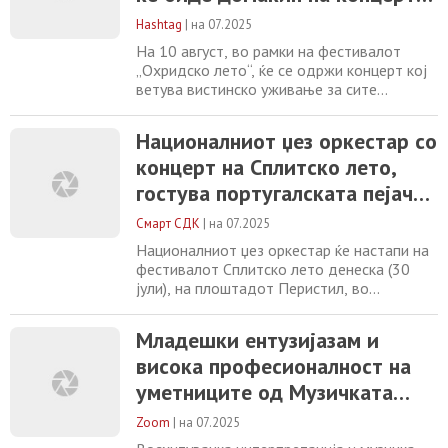
младина на Македонија „Саша Николовски
на Џијан Емин и Националниот
– Ѓумар“ е основан пред
Hashtag
|
на 07.2025
џез оркестар
На 10 август, во рамки на фестивалот
„Охридско лето“, ќе се одржи концерт кој
ветува вистинско уживање за сите
љубители на музиката. Овој настан е дел
од традицијата што организаторот на
Националниот џез оркестар со
фестивалот ја негува долги години,
концерт на Сплитско лето,
поддржувајќи врвни музички изведби во
рамките на програмата. Џијан Емин, еден
гостува португалската пејачка
од највпечатливите џез музичари во
Марија Мендеш
регионот, автор,
Смарт СДК
|
на 07.2025
Националниот џез оркестар ќе настапи на
фестивалот Сплитско лето денеска (30
јули), на плоштадот Перистил, во
организација на Хрватскиот народен
театар. „Овој концерт ја отвора новата
Младешки ентузијазам и
сезона на интернационални гостувања, со
висока професионалност на
кои оркестарот ја зацврстува својата
позиција на меѓународната музичка сцена“,
уметниците од Музичката
велат од НЏО. За публиката во Сплит е
младина на Македонија
подготвена
Zoom
|
на 07.2025