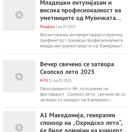
Младешки ентузијазам и
музицирајќи завчеравечер на „Охридско
висока професионалност на
лето“. Концертот традиционално се
одржува секоја година на фестивалот во
уметниците од Музичката
црквата „Света Софија“, овој пат се
младина на Македонија
одвиваше под диригентската
Макфакс
|
на 07.2025
Восхитувачка интерпретација и музичка
префинетост покажаа професионалните
млади инструменталисти од Камерниот
оркестар на Музичката младина на
Македонија „Саша Николовски-Ѓумар“
музицирајќи вчеравечер на „Охридско
Вечер свечено се затвора
лето“. Концертот традиционално се
Скопско лето 2025
одржува секоја година на фестивалот во
црквата „Света Софија“ , овојпат се
МТВ 1
|
на 07.2025
одвиваше под диригентската
Овогодишното 46-то издание на
фестивалот „Скопско лето“ свечено ќе се
затвори со концерт на Камерниот
оркестар на Музичка младина на
Македонија „Саша Николовски – Ѓумар“,
А1 Македонија, генерален
кој ќе се одржи вечерва – 30.07.2025 г.
спонзор на „Охридско лето“,
(среда) со почеток во 20:30 часот, во Сули
ан. Камерниот оркестар на Музичката
ќе биде домаќин на концерт