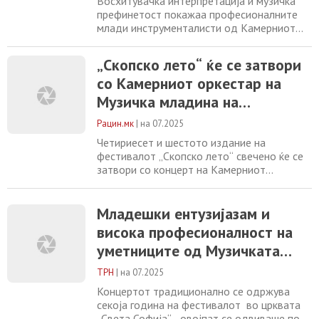
Восхитувачка интерпретација и музичка
префинетост покажаа професионалните
млади инструменталисти од Камерниот
оркестар на Музичката младина на
Македонија „Саша Николовски-Ѓумар“
„Скопско лето“ ќе се затвори
музицирајќи вчеравечер на „Охридско
со Камерниот оркестар на
лето“. Концертот традиционално се
одржува секоја година на фестивалот во
Музичка младина на
црквата „Света Софија“ , овојпат се
Македонија
одвиваше под диригентската
Рацин.мк
|
на 07.2025
Четириесет и шестото издание на
фестивалот „Скопско лето“ свечено ќе се
затвори со концерт на Камерниот
оркестар на Музичка младина на
Македонија „Саша Николовски – Ѓумар“. Ќе
почне вечер во 20:30 часот во „Сули ан“,
Младешки ентузијазам и
информираат организаторите на настанот.
висока професионалност на
– Камерниот оркестар на Музичката
уметниците од Музичката
младина на Македонија „Саша Николовски
– Ѓумар“ е основан пред
младина на Македонија
ТРН
|
на 07.2025
Концертот традиционално се одржува
секоја година на фестивалот во црквата
„Света Софија“ , овојпат се одвиваше под