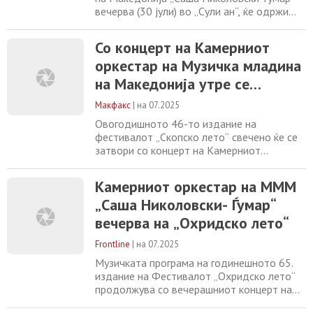
вечерва (30 јули) во „Сули ан“, ќе одржи
концерт со почеток во 20.30 часот, со кој
ќе заврши и годинешното 46. Скопско
Со концерт на Камерниот
лето. Со оркестарот ќе раководи
оркестар на Музичка младина
диригентот, местро Иван Еминовиќ. Во
рамките на програмата, музичарите ќе ги
на Македонија утре се
изведат композициите „Четири годишни
затвора „Скопско лето“
времиња“
Макфакс
|
на 07.2025
Овогодишното 46-то издание на
фестивалот „Скопско лето“ свечено ќе се
затвори со концерт на Камерниот
оркестар на Музичка младина на
Македонија „Саша Николовски – Ѓумар“,
Камерниот оркестар на МММ
кој ќе се одржи утре – 30.07.2025г. (среда)
„Саша Николовски- Ѓумар“
со почеток во 20:30 часот, во Сули ан.
Диригент: Иван Еминовиќ Програма: А.
вечерва на „Охридско лето“
Вивалди – Четири годишни времиња А.
Пјацола – Четири годишни
Frontline
|
на 07.2025
Музичката програма на годинешното 65.
издание на Фестивалот „Охридско лето“
продолжува со вечерашниот концерт на
Камерниот оркестар на Музичката