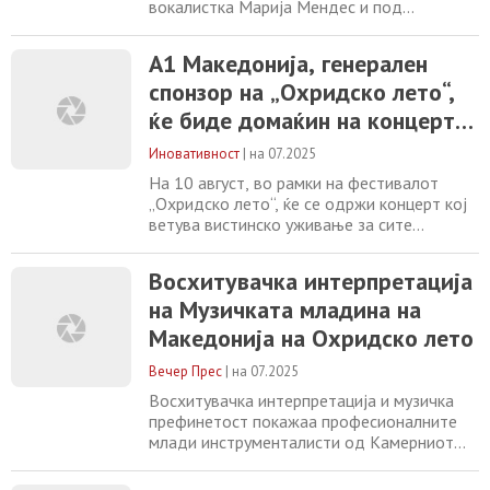
вокалистка Марија Мендес и под
диригентската палка на маестро Владимир
Ноколов – им донесе на бројните жители
А1 Македонија, генерален
на Сплит музичко искуство кое ги
спонзор на „Охридско лето“,
комбинира страствениот биг бенд звук и
магијата на џезот со ноти на фадо.
ќе биде домаќин на концерт
„Перистил“ беше преполн синоќа
на Џијан Емин и Националниот
благодарение на овој дел од
Иновативност
|
на 07.2025
џез оркестар
На 10 август, во рамки на фестивалот
„Охридско лето“, ќе се одржи концерт кој
ветува вистинско уживање за сите
љубители на музиката. Овој настан е дел
од традицијата што организаторот на
Восхитувачка интерпретација
фестивалот ја негува долги години,
на Музичката младина на
поддржувајќи врвни музички изведби во
рамките на програмата. Џијан Емин, еден
Македонија на Охридско лето
од највпечатливите џез музичари во
регионот, автор,
Вечер Прес
|
на 07.2025
Восхитувачка интерпретација и музичка
префинетост покажаа професионалните
млади инструменталисти од Камерниот
оркестар на Музичката младина на
Македонија, „Саша Николовски-Ѓумар“,