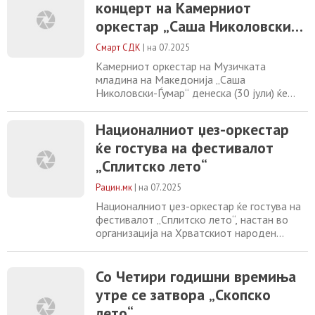
концерт на Камерниот
оркестарот ја зацврстува својата позиција
на меѓународната музичка сцена преку
оркестар „Саша Николовски-
иновативен пристап и силна уметничка
Ѓумар“
визија.
Смарт СДК
|
на 07.2025
Камерниот оркестар на Музичката
младина на Македонија „Саша
Николовски-Ѓумар“ денеска (30 јули) ќе
има концерт во Сули ан од 20:30 часот и
со тоа свечено ќе биде затворено 46.
Националниот џез-оркестар
издание на Скопско лето. Диригент е Иван
ќе гостува на фестивалот
Еминовиќ, а на програмата се „Четири
годишни времиња“ од Вивалди и „Четири
„Сплитско лето“
годишни времиња“ од Пјацола. Камерниот
оркестар „Саша Николовски-Ѓумар“
Рацин.мк
|
на 07.2025
Националниот џез-оркестар ќе гостува на
фестивалот „Сплитско лето“, настан во
организација на Хрватскиот народен
театар. – Овој концерт ја отвора новата
сезона на интернационални гостувања за
Националниот џез-оркестар, со што
Со Четири годишни времиња
оркестарот ја зацврстува својата позиција
утре се затвора „Скопско
на меѓународната музичка сцена преку
лето“
иновативен пристап и силна уметничка