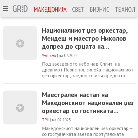
МАКЕДОНИЈА
СВЕТ
БИЗНИС
ТЕХНОЛО
Националниот џез оркестар,
Мендеш и маестро Николов
допреа до срцата на
публиката во Сплит
Умно.мк
|
на 07.2025
Под ѕвезденото небо над Сплит, на
древниот Перистил, синоќа Националниот
џез оркестар, заедно со извонредната
Марија Мендеш и под диригентската палка
на маестро Владимир Николов, создаде
музичко доживување што допре до срцата
Маестрален настап на
на сите присутни, пишува „Далмација
Македонскиот национален џез
портал“. Просторот, исполнет до
оркестар со гостинката
последно место, одекнуваше во ритамот
на современиот џез,
Марија Мендес во Сплит
ТРН
|
на 07.2025
Македонскиот национален џез оркестар –
со гостувачката ѕвезда португалската