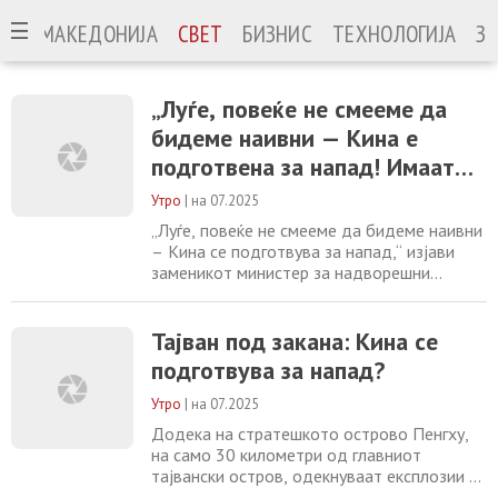
МАКЕДОНИЈА
СВЕТ
БИЗНИС
ТЕХНОЛОГИЈА
ЗА
„Луѓе, повеќе не смееме да
бидеме наивни — Кина е
подготвена за напад! Имаат
огромна војска, ние не
Утро
|
на 07.2025
можеме сами да се бориме
„Луѓе, повеќе не смееме да бидеме наивни
против нив…“
– Кина се подготвува за напад,“ изјави
заменикот министер за надворешни
работи на Тајван, Ву Чих-чунг, во интервју
за Sky News. Додека кинеската војска сè
почесто изведува маневри во близина на
Тајван под закана: Кина се
островот, Тајван тестира готовноста на
подготвува за напад?
своето население преку големи вежби за
цивилна одбрана, како неодамнешната на
Утро
|
на 07.2025
Додека на стратешкото острово Пeнгху,
на само 30 километри од главниот
тајвански остров, одекнуваат експлозии за
време на голема вежба за цивилна