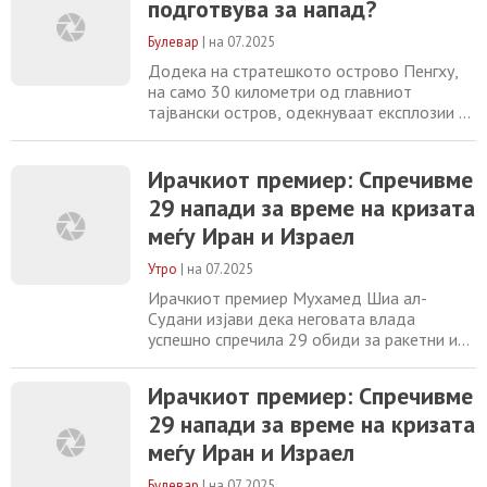
подготвува за напад?
помеѓу Западот и Советскиот блок кој го
признава неповредливиот карактер на
Булевар
|
на 07.2025
државните граници. Тој потенцира дека
овој принцип е прекршен
Додека на стратешкото острово Пeнгху,
на само 30 километри од главниот
тајвански остров, одекнуваат експлозии за
време на голема вежба за цивилна
одбрана, тајванските власти испраќаат
сериозно предупредување – „Кина е
Ирачкиот премиер: Спречивме
подготвена за напад“. Во интервју за Sky
29 напади за време на кризата
News, заменик-министерот за надворешни
меѓу Иран и Израел
работи на Тајван, Ву Чих-чунг, порача дека
„граѓаните
Утро
|
на 07.2025
Ирачкиот премиер Мухамед Шиа ал-
Судани изјави дека неговата влада
успешно спречила 29 обиди за ракетни и
дрон-напади од страна на вооружени
групи наклонети на Иран за време на
Ирачкиот премиер: Спречивме
најинтензивниот период од конфликтот
29 напади за време на кризата
меѓу Израел и Иран. Во интервју за
Associated Press, ал-Судани нагласи дека
меѓу Иран и Израел
мета на нападите биле израелски и
американски цели, вклучително
Булевар
|
на 07.2025