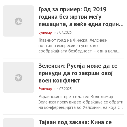
одбрана, тајванските власти испраќаат
Град за пример: Од 2019
сериозно предупредување – „Кина е
година без жртви меѓу
подготвена за напад“. Во интервју за Sky
News, заменик-министерот за надворешни
пешаците, а веќе една година
работи на Тајван, Ву Чих-чунг, порача дека
и без загинати во сообраќајот
„граѓаните
Булевар
|
на 07.2025
Главниот град на Финска, Хелсинки,
постигна импресивен успех во
сообраќајната безбедност – една цела
година без ниту една жртва во сообраќај.
Од јули 2024 до јули 2025 година, во
Зеленски: Русија може да се
градот не е регистрирана ниту една
принуди да го заврши овој
фатална сообраќајна несреќа, што го
прави пример за останатите европски
воен конфликт
метрополи. Овој историски резултат не е
постигнат со една единствена
Булевар
|
на 07.2025
Украинскиот претседател Володимир
Зеленски преку видео-обраќање се обрати
на конференцијата во Хелсинки, на која се
одбележува 50-годишнината од
потпишувањето на Хелсиншкиот договор
Тајван под закана: Кина се
од 1975 година – историскиот договор