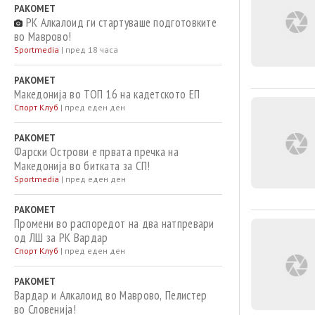
РАКОМЕТ
РК Алкалоид ги стартуваше подготовките
во Маврово!
Sportmedia
|
пред 18 часа
РАКОМЕТ
Македонија во ТОП 16 на кадетското ЕП
Спорт Клуб
|
пред еден ден
РАКОМЕТ
Фарски Острови е првата пречка на
Македонија во битката за СП!
Sportmedia
|
пред еден ден
РАКОМЕТ
Промени во распоредот на два натпревари
од ЛШ за РК Вардар
Спорт Клуб
|
пред еден ден
РАКОМЕТ
Вардар и Алкалоид во Маврово, Пелистер
во Словенија!