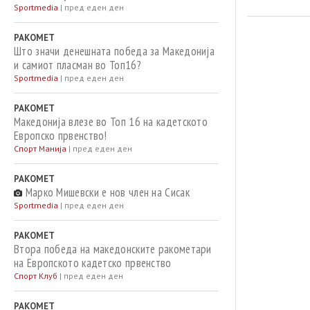
Sportmedia
|
пред еден ден
РАКОМЕТ
Што значи денешната победа за Македонија
и самиот пласман во Топ16?
Sportmedia
|
пред еден ден
РАКОМЕТ
Македонија влезе во Топ 16 на кадетското
Европско првенство!
Спорт Манија
|
пред еден ден
РАКОМЕТ
Марко Мишевски е нов член на Сисак
Sportmedia
|
пред еден ден
РАКОМЕТ
Втора победа на македонските ракометари
на Европското кадетско првенство
Спорт Клуб
|
пред еден ден
РАКОМЕТ