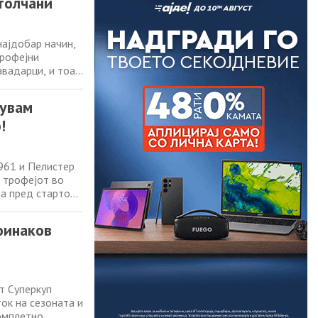
итолчани
најдобар начин,
трофејни
авадарци, и тоа
он на
 овие два клуба,
кувам
!
961 и Пелистер
а трофејот во
оа пред стартот
следната средба
га, исто за
поинаков
т Суперкуп
ок на сезоната и
комплетно