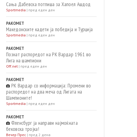
Сања Дабевска потпиша за Хапоел Ашдод
Sportmedia
|
пред еден ден
РАКОМЕТ
Македонските кадети ја победија и Турција
Sportmedia
|
пред еден ден
РАКОМЕТ
Познат распоредот на РК Вардар 1961 во
Лига на шампиони
Off.net
|
пред еден ден
РАКОМЕТ
РК Вардар со информација: Промени во
распоредот на два меча од Лигата на
Шампионите!
Sportmedia
|
пред еден ден
РАКОМЕТ
Фленсбург ја направи најмоќната
бековска тројка!
Вечер Прес
|
пред 2 дена