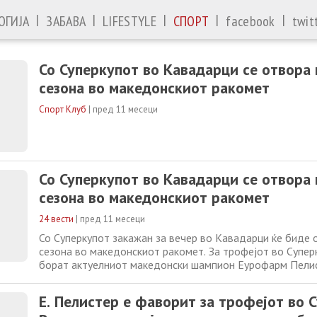
|
|
|
|
|
ОГИЈА
ЗАБАВА
LIFESTYLE
СПОРТ
facebook
twit
Со Суперкупот во Кавадарци се отвора
сезона во македонскиот ракомет
Спорт Клуб
|
пред 11 месеци
Со Суперкупот во Кавадарци се отвора
сезона во македонскиот ракомет
24 вести
|
пред 11 месеци
Со Суперкупот закажан за вечер во Кавадарци ќе биде 
сезона во македонскиот ракомет. За трофејот во Суперк
борат актуелниот македонски шампион Еурофарм Пелис
победникот Вардар. Во претсезонските натпревари, веч
сретнаа два пати, и во двата наврата победија битолч
Е. Пелистер е фаворит за трофејот во 
подобрата форма влегуваат