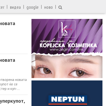
|
|
|
|
ter
видеа
google
ново
 новата
 новата
отворена новата
упот ќе се
тер и куп-
ните ривали се
ани па поради
Суперкупот,