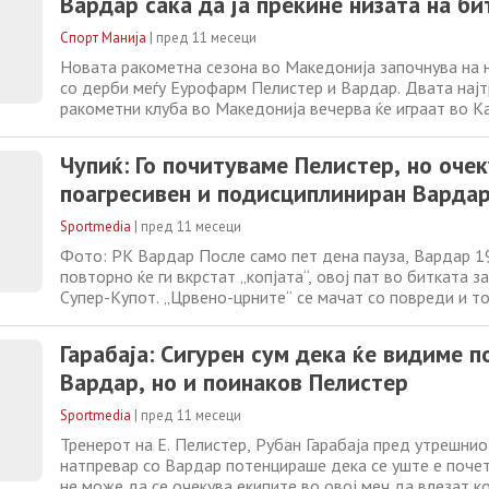
Вардар сака да ја прекине низата на б
Спорт Манија
|
пред 11 месеци
Новата ракометна сезона во Македонија започнува на 
со дерби меѓу Еурофарм Пелистер и Вардар. Двата нај
ракометни клуба во Македонија вечерва ќе играат во К
за трофејот во Суперкупот. Пелистер е актуелен шампи
Македонија, додека Вардар го освои Купот. Кога играат
Чупиќ: Го почитуваме Пелистер, но оче
секогаш владее голема неизвесност,
поагресивен и подисциплиниран Вардар
Sportmedia
|
пред 11 месеци
Фото: РК Вардар После само пет дена пауза, Вардар 1
повторно ќе ги вкрстат „копјата“, овој пат во битката з
Супер-Купот. „Црвено-црните“ се мачат со повреди и т
на новата сезона, еден од нив е Милан Лазаревски. По
меѓу овие два тима беше во рамките на регионалната ли
Гарабаја: Сигурен сум дека ќе видиме 
пехар, Вардар
Вардар, но и поинаков Пелистер
Sportmedia
|
пред 11 месеци
Тренерот на Е. Пелистер, Рубан Гарабаја пред утрешнио
натпревар со Вардар потенцираше дека се уште е почет
не може да се очекува екипите во овој меч да влезат 