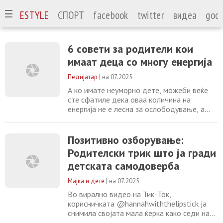
А
LIFESTYLE
СПОРТ
facebook
twitter
видеа
goog
6 совети за родители кои
имаат деца со многу енергија
Педијатар
|
на 07.2025
А ко имате неуморно дете, можеби веќе
сте сфатиле дека оваа количина на
енергија не е лесна за ослободување, а
камоли за контрола. Ваквите деца се чини
дека имаат свој извор на енергија кој
никогаш не пресушува – скокаат, трчаат,
Позитивнo озборувањe:
се качуваат, поставуваат милион прашања
Родителски трик што ја гради
и ретко седат мирно повеќе од неколку
детската самодоверба
минути. И додека од една страна ова
може да
Мајка и дете
|
на 07.2025
Во вирално видео на Тик-Ток,
корисничката @hannahwiththelipstick ја
снимила својата мала ќерка како седи на
кујнската маса и јаде молчејќи додека