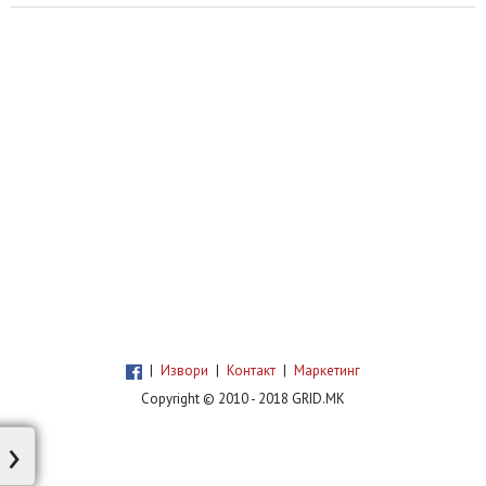
нејзините родители „зад нејзин грб“
воодушевено зборуваат за неа. „Таа беше
толку добра денес… Сите ја сакаат…
Децата беа толку среќни што ја видоа.“ А
таа? Таа само седи, молчи и полека се
насмевнува, онака
|
Извори
|
Контакт
|
Маркетинг
Copyright © 2010 - 2018 GRID.MK
›