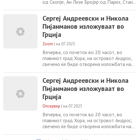
од Скопје, Ан Лизе Бројер од Париз, Стано
Бубан од Братислава, Маријана Кацарас
од Тунис, Маркос Хаџипатерас од Лондон
Сергеј Андреевски и Никола
и Атина, Никола Пијанманов од Струмица,
Пијанманов изложуваат во
Герлинде Пистнер од Нирнберг, Кристина
Рахме од Бејрут и Карла Салем од Лондон
Грција
и Бејрут, се потопија во прекрасниот
Zoom
|
на 07.2025
Вечерва, со почеток во 20 часот, во
главниот град Хора, на островот Андрос,
свечено ќе биде отворена изложбата на
првата интернационална уметничка
работилница со наслов „Поистоветени со
Сергеј Андреевски и Никола
хоризонтот“ (“Aligned to the horizon”). Во
Пијанманов изложуваат во
текот на јуни, девет меѓународни
уметници: Сергеј Андреевски (Скопје), Ан
Грција
Лизе Бројер (Париз), Стано Бубан
(Братислава),
Опсервер
|
на 07.2025
Вечерва, со почеток во 20 часот, во
главниот град Хора, на островот Андрос,
свечено ќе биде отворена изложбата на
првата интернационална уметничка
работилница со наслов „Поистоветени со