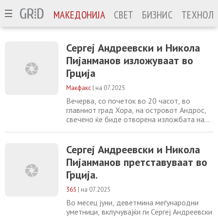
МАКЕДОНИЈА
СВЕТ
БИЗНИС
ТЕХНОЛО
Сергеј Андреевски и Никола
Пијанманов изложуваат во
Грција
Макфакс
|
на 07.2025
Вечерва, со почеток во 20 часот, во
главниот град Хора, на островот Андрос,
свечено ќе биде отворена изложбата на
првата интернационална уметничка
работилница со наслов „Поистоветени со
хоризонтот“ (“Aligned to the horizon”). Во
Сергеј Андреевски и Никола
текот на јуни, девет меѓународни
Пијанманов претставуваат во
уметници: Сергеј Андреевски (Скопје), Ан
Грција.
Лизе Бројер (Париз), Стано Бубан
(Братислава),
365
|
на 07.2025
Во месец јуни, деветмина меѓународни
уметници, вклучувајќи ги Сергеј Андреевски