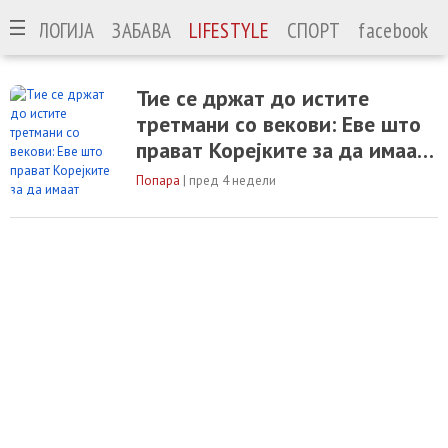
ЕХНОЛОГИЈА
ЗАБАВА
LIFESTYLE
СПОРТ
facebook
Тие се држат до истите
третмани со векови: Еве што
прават Корејките за да имаат
совршена кожа
Попара
|
пред 4 недели