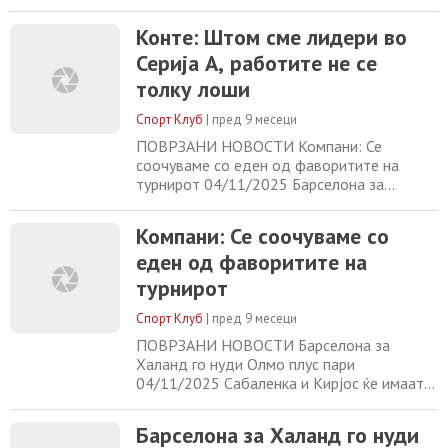
со еден од фаворитите на турнирот
04/11/2025 Барселона за Халанд го нуди
Конте: Штом сме лидери во
Олмо плус пари 04/11/2025 Сабаленка и
Серија А, работите не се
Кирјос ќе имаат „Битка на половите“ во
декември 04/11/2025
толку лоши
Спорт Клуб
|
пред 9 месеци
ПОВРЗАНИ НОВОСТИ Компани: Се
соочуваме со еден од фаворитите на
турнирот 04/11/2025 Барселона за
Халанд го нуди Олмо плус пари
04/11/2025 Сабаленка и Кирјос ќе имаат
Компани: Се соочуваме со
„Битка на половите“ во декември
еден од фаворитите на
04/11/2025 Арсенал подготвува нов
рекорден договор за Букаја Сака
турнирот
04/11/2025
Спорт Клуб
|
пред 9 месеци
ПОВРЗАНИ НОВОСТИ Барселона за
Халанд го нуди Олмо плус пари
04/11/2025 Сабаленка и Кирјос ќе имаат
„Битка на половите“ во декември
04/11/2025 Арсенал подготвува нов
Барселона за Халанд го нуди
рекорден договор за Букаја Сака