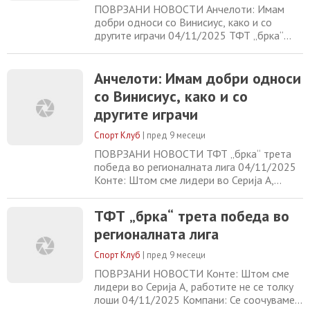
ПОВРЗАНИ НОВОСТИ Анчелоти: Имам
добри односи со Винисиус, како и со
другите играчи 04/11/2025 ТФТ „брка“
трета победа во регионалната лига
04/11/2025 Конте: Штом сме лидери во
Серија А, работите не се толку лоши
Анчелоти: Имам добри односи
04/11/2025 Компани: Се соочуваме со
со Винисиус, како и со
еден од фаворитите на турнирот
другите играчи
04/11/2025
Спорт Клуб
|
пред 9 месеци
ПОВРЗАНИ НОВОСТИ ТФТ „брка“ трета
победа во регионалната лига 04/11/2025
Конте: Штом сме лидери во Серија А,
работите не се толку лоши 04/11/2025
Компани: Се соочуваме со еден од
ТФТ „брка“ трета победа во
фаворитите на турнирот 04/11/2025
регионалната лига
Барселона за Халанд го нуди Олмо плус
пари 04/11/2025
Спорт Клуб
|
пред 9 месеци
ПОВРЗАНИ НОВОСТИ Конте: Штом сме
лидери во Серија А, работите не се толку
лоши 04/11/2025 Компани: Се соочуваме