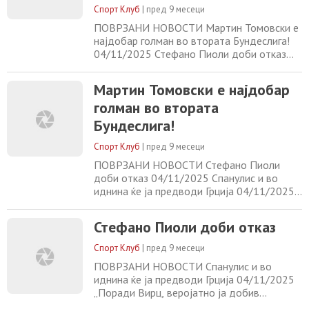
Спорт Клуб
|
пред 9 месеци
ПОВРЗАНИ НОВОСТИ Мартин Томовски е
најдобар голман во втората Бундеслига!
04/11/2025 Стефано Пиоли доби отказ
04/11/2025 Спанулис и во иднина ќе ја
предводи Грција 04/11/2025 „Поради
Мартин Томовски е најдобар
Вирц, веројатно ја добив работата во
голман во втората
Реал“ 04/11/2025
Бундеслига!
Спорт Клуб
|
пред 9 месеци
ПОВРЗАНИ НОВОСТИ Стефано Пиоли
доби отказ 04/11/2025 Спанулис и во
иднина ќе ја предводи Грција 04/11/2025
„Поради Вирц, веројатно ја добив
работата во Реал“ 04/11/2025 Ендрик ќе
Стефано Пиоли доби отказ
замине на позајмица во Франција
04/11/2025
Спорт Клуб
|
пред 9 месеци
ПОВРЗАНИ НОВОСТИ Спанулис и во
иднина ќе ја предводи Грција 04/11/2025
„Поради Вирц, веројатно ја добив
работата во Реал“ 04/11/2025 Ендрик ќе