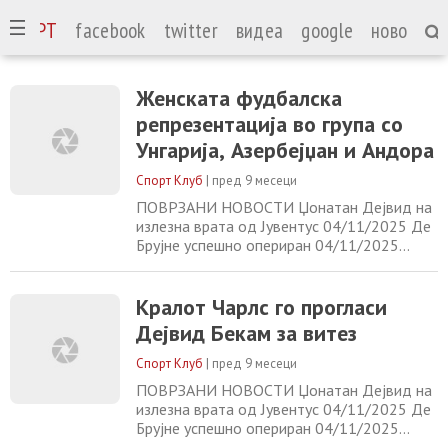
СПОРТ
facebook
twitter
видеа
google
ново
Женската фудбалска
репрезентација во група со
Унгарија, Азербејџан и Андора
Спорт Клуб
|
пред 9 месеци
ПОВРЗАНИ НОВОСТИ Џонатан Дејвид на
излезна врата од Јувентус 04/11/2025 Де
Брујне успешно опериран 04/11/2025
Победи и бодови за гостинските екипи на
денешните дуели од ПФЛ 04/11/2025
Анчелоти: Имам добри односи со
Кралот Чарлс го прогласи
Винисиус, како и со другите играчи
Дејвид Бекам за витез
04/11/2025
Спорт Клуб
|
пред 9 месеци
ПОВРЗАНИ НОВОСТИ Џонатан Дејвид на
излезна врата од Јувентус 04/11/2025 Де
Брујне успешно опериран 04/11/2025
Победи и бодови за гостинските екипи на