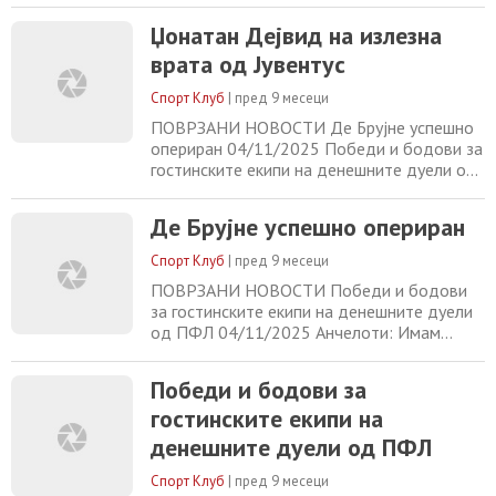
денешните дуели од ПФЛ 04/11/2025
Џонатан Дејвид на излезна
Анчелоти: Имам добри односи со
врата од Јувентус
Винисиус, како и со другите играчи
04/11/2025
Спорт Клуб
|
пред 9 месеци
ПОВРЗАНИ НОВОСТИ Де Брујне успешно
опериран 04/11/2025 Победи и бодови за
гостинските екипи на денешните дуели од
ПФЛ 04/11/2025 Анчелоти: Имам добри
односи со Винисиус, како и со другите
Де Брујне успешно опериран
играчи 04/11/2025 ТФТ „брка“ трета
победа во регионалната лига 04/11/2025
Спорт Клуб
|
пред 9 месеци
ПОВРЗАНИ НОВОСТИ Победи и бодови
за гостинските екипи на денешните дуели
од ПФЛ 04/11/2025 Анчелоти: Имам
добри односи со Винисиус, како и со
другите играчи 04/11/2025 ТФТ „брка“
Победи и бодови за
трета победа во регионалната лига
гостинските екипи на
04/11/2025 Конте: Штом сме лидери во
Серија А, работите не се толку лоши
денешните дуели од ПФЛ
04/11/2025
Спорт Клуб
|
пред 9 месеци