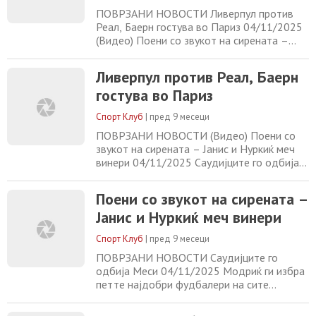
ПОВРЗАНИ НОВОСТИ Ливерпул против
Реал, Баерн гостува во Париз 04/11/2025
(Видео) Поени со звукот на сирената –
Јанис и Нуркиќ меч винери 04/11/2025
Саудијците го одбија Меси 04/11/2025
Ливерпул против Реал, Баерн
Модриќ ги избра петте најдобри
гостува во Париз
фудбалери на сите времиња 04/11/2025
Спорт Клуб
|
пред 9 месеци
ПОВРЗАНИ НОВОСТИ (Видео) Поени со
звукот на сирената – Јанис и Нуркиќ меч
винери 04/11/2025 Саудијците го одбија
Меси 04/11/2025 Модриќ ги избра петте
најдобри фудбалери на сите времиња
Поени со звукот на сирената –
04/11/2025 ФИФПРО ги објави идеалните
Јанис и Нуркиќ меч винери
тимови за 2025 година 04/11/2025
Спорт Клуб
|
пред 9 месеци
ПОВРЗАНИ НОВОСТИ Саудијците го
одбија Меси 04/11/2025 Модриќ ги избра
петте најдобри фудбалери на сите
времиња 04/11/2025 ФИФПРО ги објави
идеалните тимови за 2025 година