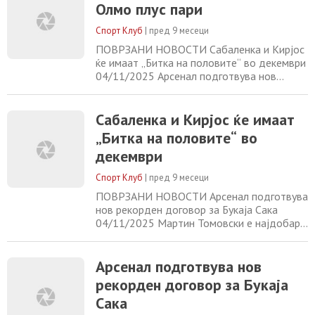
Олмо плус пари
04/11/2025 Мартин Томовски е најдобар
голман во втората Бундеслига!
Спорт Клуб
|
пред 9 месеци
04/11/2025
ПОВРЗАНИ НОВОСТИ Сабаленка и Кирјос
ќе имаат „Битка на половите“ во декември
04/11/2025 Арсенал подготвува нов
рекорден договор за Букаја Сака
04/11/2025 Мартин Томовски е најдобар
голман во втората Бундеслига!
Сабаленка и Кирјос ќе имаат
04/11/2025 Стефано Пиоли доби отказ
„Битка на половите“ во
04/11/2025
декември
Спорт Клуб
|
пред 9 месеци
ПОВРЗАНИ НОВОСТИ Арсенал подготвува
нов рекорден договор за Букаја Сака
04/11/2025 Мартин Томовски е најдобар
голман во втората Бундеслига!
04/11/2025 Стефано Пиоли доби отказ
04/11/2025 Спанулис и во иднина ќе ја
Арсенал подготвува нов
предводи Грција 04/11/2025
рекорден договор за Букаја
Сака