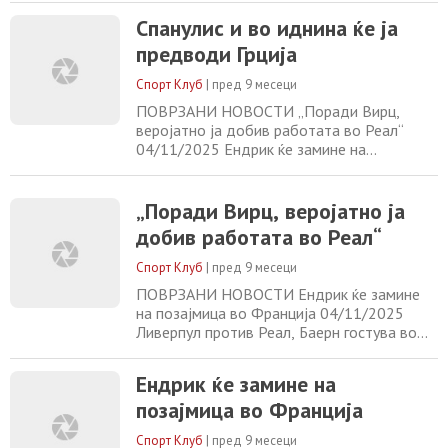
замине на позајмица во Франција
Спанулис и во иднина ќе ја
04/11/2025 Ливерпул против Реал, Баерн
предводи Грција
гостува во Париз 04/11/2025
Спорт Клуб
|
пред 9 месеци
ПОВРЗАНИ НОВОСТИ „Поради Вирц,
веројатно ја добив работата во Реал“
04/11/2025 Ендрик ќе замине на
позајмица во Франција 04/11/2025
Ливерпул против Реал, Баерн гостува во
Париз 04/11/2025 (Видео) Поени со
„Поради Вирц, веројатно ја
звукот на сирената – Јанис и Нуркиќ меч
добив работата во Реал“
винери 04/11/2025
Спорт Клуб
|
пред 9 месеци
ПОВРЗАНИ НОВОСТИ Ендрик ќе замине
на позајмица во Франција 04/11/2025
Ливерпул против Реал, Баерн гостува во
Париз 04/11/2025 (Видео) Поени со
звукот на сирената – Јанис и Нуркиќ меч
Ендрик ќе замине на
винери 04/11/2025 Саудијците го одбија
позајмица во Франција
Меси 04/11/2025
Спорт Клуб
|
пред 9 месеци